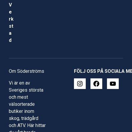
V
e
rk
st
a
d
Om Söderströms
FÖLJ OSS PÅ SOCIALA M
Vi är en av
Sveriges största
och mest
välsorterade
butiker inom
skog, trädgård
och ATV. Här hittar