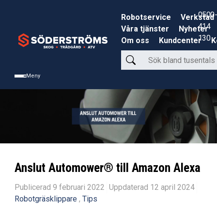
0500-
Robotservice
Verkstad
414
Våra tjänster
Nyheter
130
Om oss
Kundcenter
K
Sök
bland
Meny
tusentals
produkter
Anslut Automower® till Amazon Alexa
Publicerad 9 februari 2022
Uppdaterad 12 april 2024
Robotgräsklippare
,
Tips