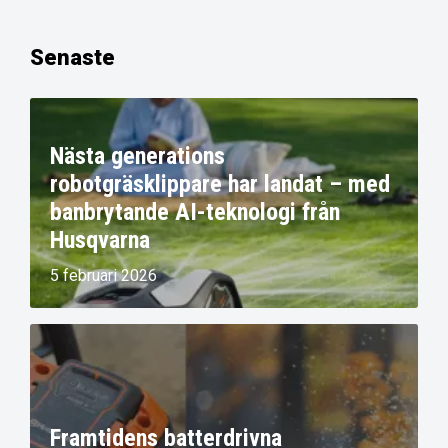
Senaste
Nästa generations
robotgräsklippare har landat – med
banbrytande AI-teknologi från
Husqvarna
5 februari 2026
Framtidens batterdrivna