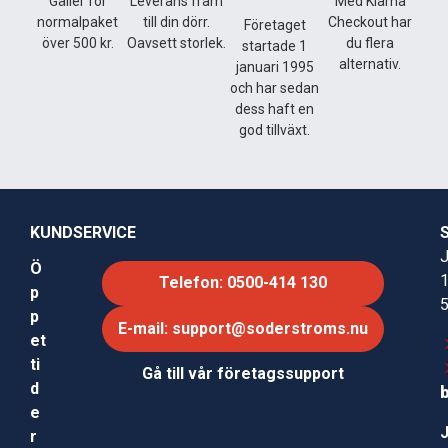
Gäller för
Leverans fram
Med Klarna
normalpaket
till din dörr.
Checkout har
Företaget
över 500 kr.
Oavsett storlek.
du flera
startade 1
alternativ.
januari 1995
och har sedan
dess haft en
god tillväxt.
KUNDSERVICE
J
Ö
Telefon: 0500-414 130
p
p
E-mail: support@soderstroms.nu
et
ti
Gå till vår företagssupport
d
e
r