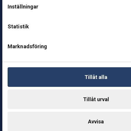
a
Inställningar
g
–
fr
Statistik
e
d
Marknadsföring
a
g:
0
8:
0
Tillåt alla
0
–
1
Tillåt urval
7:
0
0
Avvisa