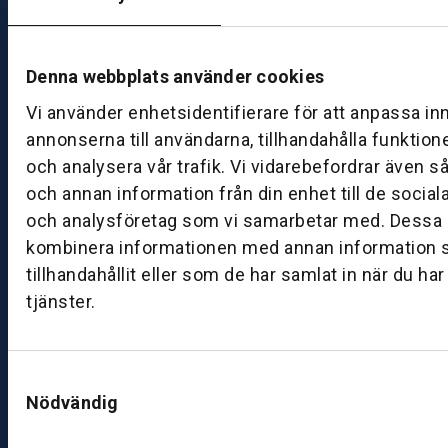
är
Ö
Denna webbplats använder cookies
p
p
Vi använder enhetsidentifierare för att anpassa in
et
annonserna till användarna, tillhandahålla funktion
ti
och analysera vår trafik. Vi vidarebefordrar även s
d
och annan information från din enhet till de socia
e
och analysföretag som vi samarbetar med. Dessa k
r
kombinera informationen med annan information 
V
e
tillhandahållit eller som de har samlat in när du ha
rk
tjänster.
st
a
d
Samtyckesval
M
Nödvändig
ån
d