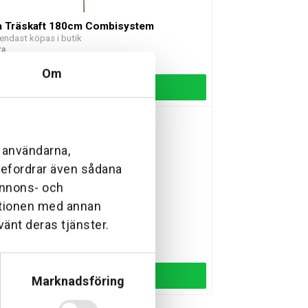
a Träskaft 180cm Combisystem
endast köpas i butik
ra
85 kr
Om
Lägg till
l användarna,
ebefordrar även sådana
 annons- och
ationen med annan
 PureLine Utbytesskaft
till flera Gardena PureLine-verktyg
vänt deras tjänster.
ingsvara
Lägg till
Marknadsföring