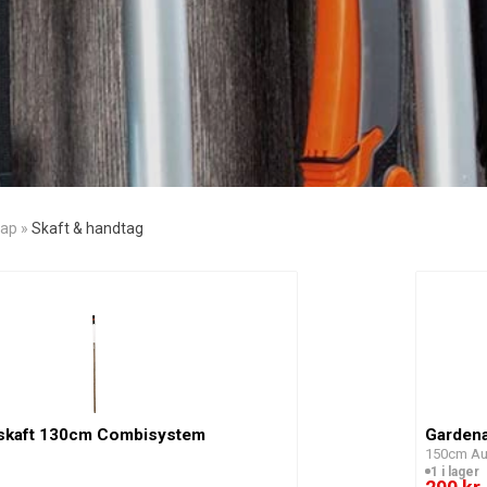
kap
»
Skaft & handtag
skaft 130cm Combisystem
Garden
150cm Au
1 i lager