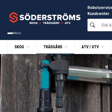
Robotservic
Kundcenter
Sök
bland
tusentals
Meny
produkter
SKOG
TRÄDGÅRD
ATV / UTV