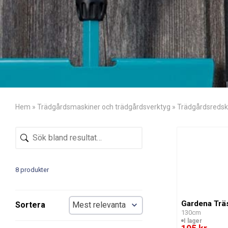
Hem
»
Trädgårdsmaskiner och trädgårdsverktyg
»
Trädgårdsreds
8 produkter
Gardena Trä
Sortera
130cm
I lager