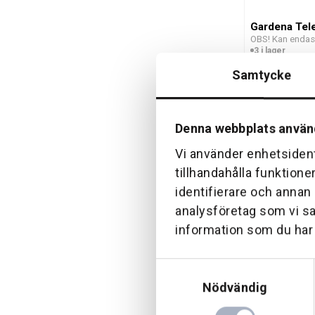
Gardena Tel
OBS! Kan endast 
3 i lager
719 kr
Rek. pris: 755 kr
Samtycke
Denna webbplats använ
Vi använder enhetsident
tillhandahålla funktione
identifierare och annan
analysföretag som vi s
Gardena Erg
Combisyste
information som du har t
Alu 130cm
2 i lager
305 kr
Samtyckesval
Nödvändig