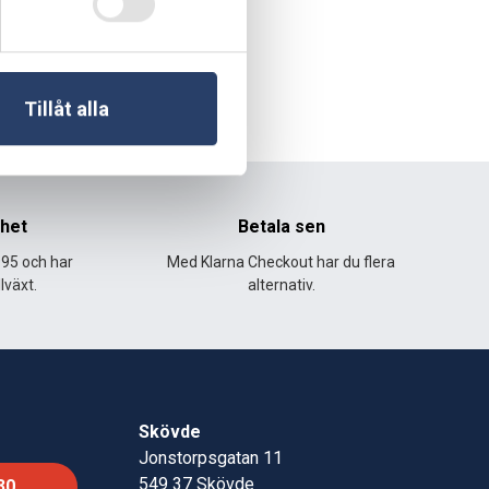
Sista
sidan
Tillåt alla
nhet
Betala sen
995 och har
Med Klarna Checkout har du flera
lväxt.
alternativ.
Skövde
Jonstorpsgatan 11
549 37 Skövde
30