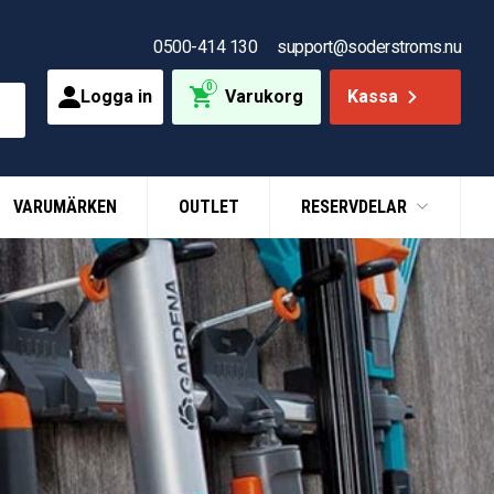
0500-414 130
support@soderstroms.nu
0
Logga in
Varukorg
Kassa
VARUMÄRKEN
OUTLET
RESERVDELAR