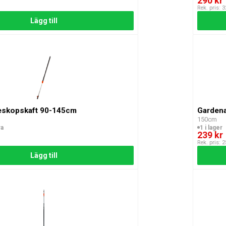
290 kr
Rek. pris: 3
Lägg till
eskopskaft 90-145cm
Garden
150cm
ra
1 i lager
239 kr
Rek. pris: 2
Lägg till