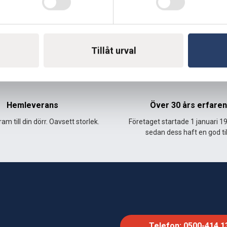
Sida 1 av 1
Första
Föregående
Nästa
1
sidan
sida
sida
Tillåt urval
Hemleverans
Över 30 års erfare
am till din dörr. Oavsett storlek.
Företaget startade 1 januari 1
sedan dess haft en god til
Telefon: 0500-414 1