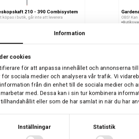
eskopskaft 210 - 390 Combisystem
Garden
köpas i butik, går inte att leverera
OBS! Kan 
Butiksva
265 kr
Rek. pris: 2
Information
Lägg till
der cookies
ifierare för att anpassa innehållet och annonserna til
r för sociala medier och analysera vår trafik. Vi vidar
 information från din enhet till de sociala medier och
amarbetar med. Dessa kan i sin tur kombinera inform
oline aluminiumskaft 130cm
Gardena
Reservdel 
m
illhandahållit eller som de har samlat in när du har an
Beställn
199 kr
Lägg till
Inställningar
Statistik