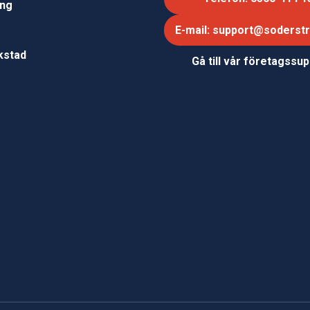
ing
E-mail: support@soderst
e
rkstad
Gå till vår företagssu