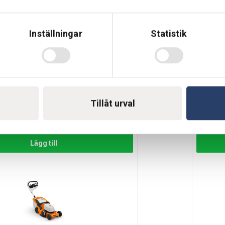
Lägg till
Inställningar
Statistik
ktrisk gräsklippare PowerMax
Gardena
Tillåt urval
46/36V
Klippbred
ra
Beställn
Från
4
Lägg till