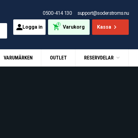
0500-414 130
support@soderstroms.nu
0
Logga in
Varukorg
Kassa
VARUMÄRKEN
OUTLET
RESERVDELAR