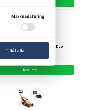
Lägg till
Marknadsföring
 Batterigräsklippare PowerMax Duo
Tillåt alla
 P4A
d: 46 cm | Ytkapacitet: 350 m²
ingsvara
 969 kr
Mer info