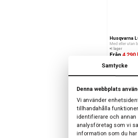
Husqvarna LC
Med eller utan b
I lager
Från
4 290 
Samtycke
Denna webbplats använ
Vi använder enhetsident
tillhandahålla funktione
identifierare och annan
Stihl RM 248
Med hjuldrift
analysföretag som vi s
Beställningsva
6 190 kr
information som du har t