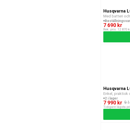
Husqvarna L
Med batteri och
Beställningsva
7 690 kr
Rek. pris: 12 870 k
Husqvarna L
Enkel, praktisk
2 i lager
7 990 kr
9 1
Tidigare lägsta pr