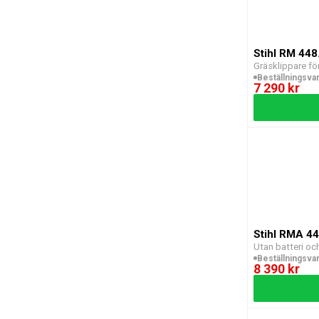
Stihl RM 448
Gräsklippare f
Beställningsva
7 290 kr
Stihl RMA 44
Utan batteri oc
Beställningsva
8 390 kr