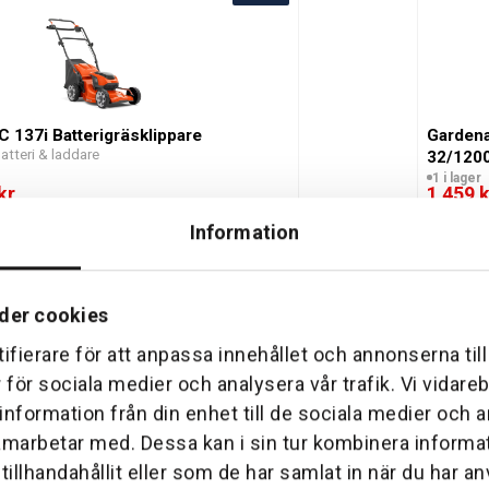
 137i Batterigräsklippare
Gardena
atteri & laddare
32/120
1 i lager
kr
1 459 k
Mer info
Information
der cookies
ifierare för att anpassa innehållet och annonserna til
r för sociala medier och analysera vår trafik. Vi vidar
 information från din enhet till de sociala medier och
 Gräsklippare
Stihl R
Utan batt
amarbetar med. Dessa kan i sin tur kombinera inform
ra
Beställn
8 990 k
illhandahållit eller som de har samlat in när du har an