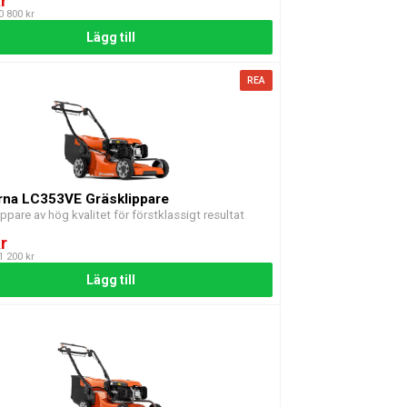
r
10 800 kr
Lägg till
REA
na LC353VE Gräsklippare
ippare av hög kvalitet för förstklassigt resultat
r
11 200 kr
Lägg till