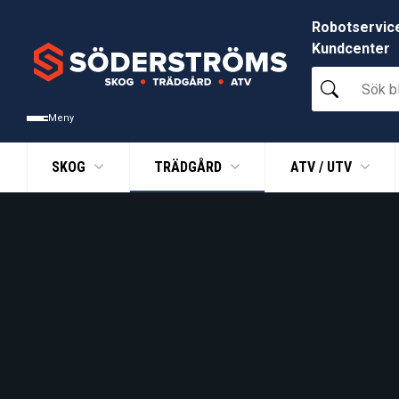
Robotservic
Kundcenter
Sök
bland
tusentals
Meny
produkter
SKOG
TRÄDGÅRD
ATV / UTV