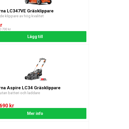
na LC347VE Gräsklippare
de klippare av hög kvalitet
r
10 700 kr
Lägg till
na Aspire LC34 Gräsklippare
 utan batteri och laddare
 690 kr
Mer info