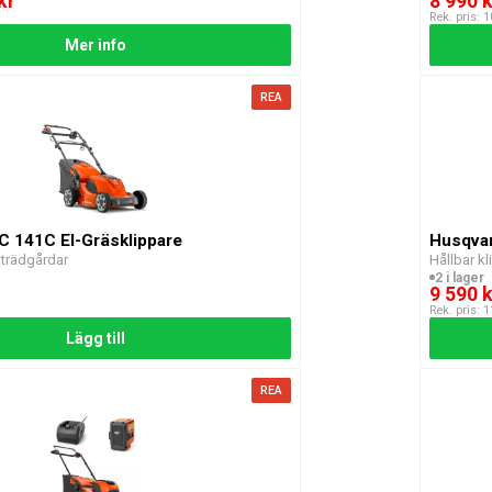
kr
8 990 k
Rek. pris: 
Mer info
REA
C 141C El-Gräsklippare
Husqvar
 trädgårdar
Hållbar kl
2 i lager
9 590 k
Rek. pris: 
Lägg till
REA