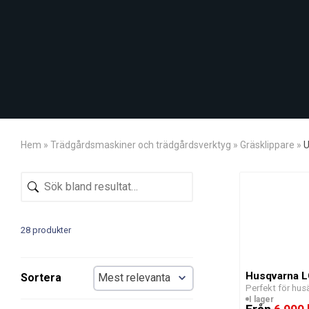
Hem
»
Trädgårdsmaskiner och trädgårdsverktyg
»
Gräsklippare
»
U
28 produkter
Husqvarna LC
Sortera
Perfekt för hus
I lager