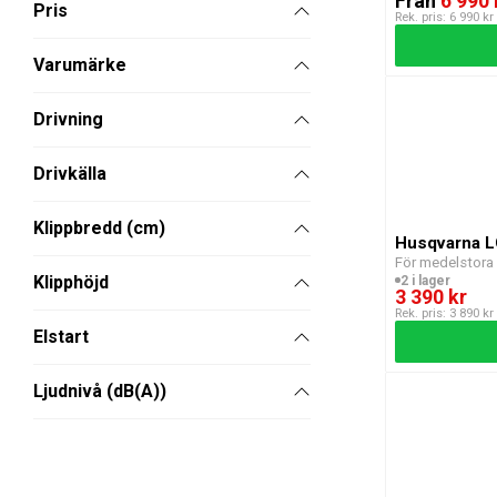
Från
6 990 
Pris
Rek. pris: 6 990 kr
Varumärke
Drivning
Drivkälla
Klippbredd (cm)
Husqvarna L
För medelstora
Klipphöjd
2 i lager
3 390 kr
Rek. pris: 3 890 kr
Elstart
Ljudnivå (dB(A))