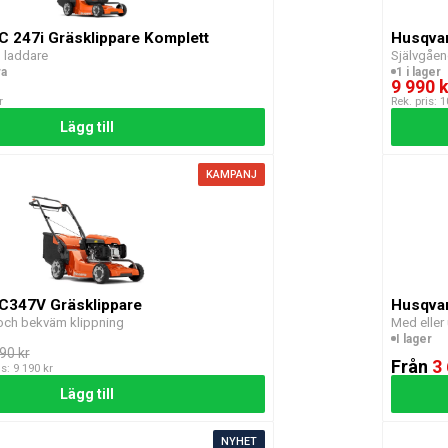
C 247i Gräsklippare Komplett
Husqvar
 laddare
Självgåen
ra
1 i lager
9 990 k
r
Rek. pris: 
Lägg till
KAMPANJ
C347V Gräsklippare
Husqvar
 och bekväm klippning
Med eller
I lager
90 kr
Från
3
is: 9 190 kr
Lägg till
NYHET