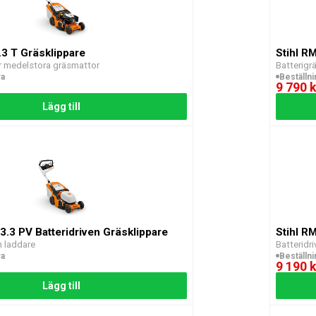
.3 T Gräsklippare
Stihl R
ör medelstora gräsmattor
Batterigr
ra
Beställn
9 790 k
Lägg till
3.3 PV Batteridriven Gräsklippare
Stihl R
h laddare
Batteridri
ra
Beställn
9 190 k
Lägg till