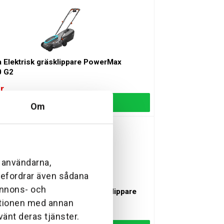
 Elektrisk gräsklippare PowerMax
0 G2
r
Lägg till
Om
l användarna,
ebefordrar även sådana
 annons- och
MA 448.3 PV Batteridriven Gräsklippare
eri och laddare
ationen med annan
ingsvara
r
vänt deras tjänster.