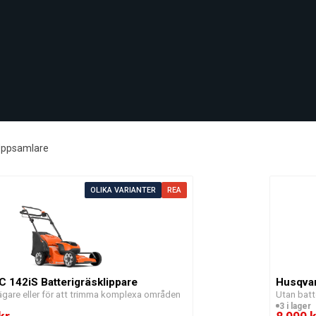
ppsamlare
OLIKA VARIANTER
REA
 142iS Batterigräsklippare
Husqvar
ägare eller för att trimma komplexa områden
Utan batt
3 i lager