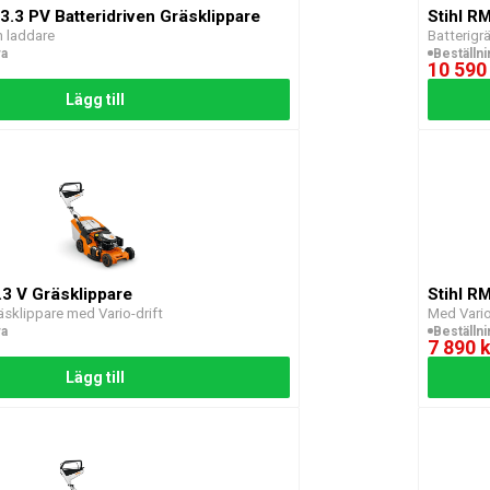
3.3 PV Batteridriven Gräsklippare
Stihl R
h laddare
Batterigr
ra
Beställn
10 590
Lägg till
.3 V Gräsklippare
Stihl R
äsklippare med Vario-drift
Med Vario
ra
Beställn
7 890 k
Lägg till