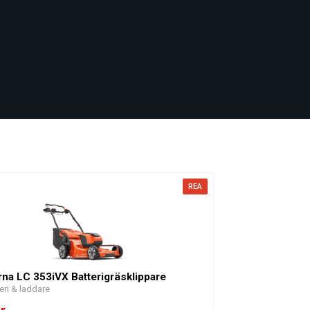
REA
na LC 353iVX Batterigräsklippare
eri & laddare