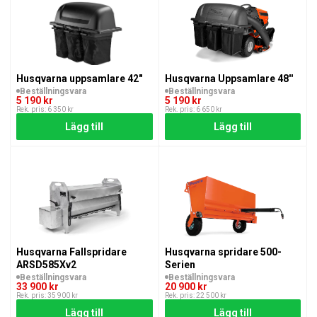
Husqvarna uppsamlare 42"
Husqvarna Uppsamlare 48''
Beställningsvara
Beställningsvara
5 190 kr
5 190 kr
Rek. pris: 6 350 kr
Rek. pris: 6 650 kr
Lägg till
Lägg till
Husqvarna Fallspridare
Husqvarna spridare 500-
ARSD585Xv2
Serien
Beställningsvara
Beställningsvara
33 900 kr
20 900 kr
Rek. pris: 35 900 kr
Rek. pris: 22 500 kr
Lägg till
Lägg till