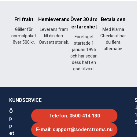
Fri frakt
Hemleverans
Över 30 års
Betala sen
erfarenhet
Gäller för
Leverans fram
Med Klarna
normalpaket
till din dörr.
Checkout har
Företaget
över 500 kr.
Oavsett storlek.
du flera
startade 1
alternativ.
januari 1995
och har sedan
dess haft en
god tillväxt.
KUNDSERVICE
J
Ö
Telefon: 0500-414 130
p
p
E-mail: support@soderstroms.nu
et