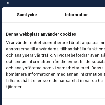
e
rn
a
Samtycke
Information
h
är
Denna webbplats använder cookies
Ö
p
Vi använder enhetsidentifierare för att anpassa in
p
annonserna till användarna, tillhandahålla funktion
et
och analysera vår trafik. Vi vidarebefordrar även s
ti
och annan information från din enhet till de socia
d
och analysföretag som vi samarbetar med. Dessa k
e
kombinera informationen med annan information 
r
tillhandahållit eller som de har samlat in när du ha
V
e
tjänster.
rk
st
a