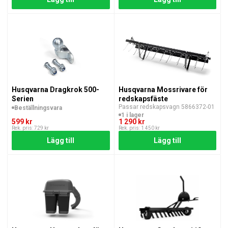
Husqvarna Dragkrok 500-
Husqvarna Mossrivare för
Serien
redskapsfäste
Passar redskapsvagn 5866372-01
Beställningsvara
1 i lager
599 kr
1 290 kr
Rek. pris: 729 kr
Rek. pris: 1 450 kr
Lägg till
Lägg till