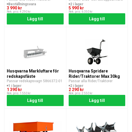
Beställningsvara
2 i lager
3 990 kr
5 990 kr
Rek. pris: 4 290 kr
Rek. pris: 6 350 kr
Lägg till
Lägg till
Husqvarna Markluftare för
Husqvarna Spridare
redskapsfäste
Rider/Traktorer Max 30kg
Passar redskapsvagn 5866372-01
Passar alla Rider/Traktorer
1 i lager
2 i lager
1 390 kr
2 290 kr
Rek. pris: 1 550 kr
Rek. pris: 2 550 kr
Lägg till
Lägg till