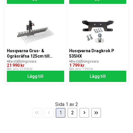
Husqvarna Grus- &
Husqvarna Dragkrok P
Ogräsräfsa 125cm till
535HX
P524X-serien
Beställningsvara
Beställningsvara
21 990 kr
1 799 kr
Rek. pris: 22 900 kr
Rek. pris: 1 990 kr
Lägg till
Lägg till
Sida 1 av 2
Första
Föregående
Nästa
Sista
1
2
sidan
sida
sida
sidan