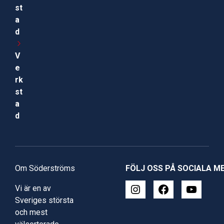
st
a
d
V
e
rk
st
a
d
Om Söderströms
FÖLJ OSS PÅ SOCIALA M
Vi är en av
Sveriges största
och mest