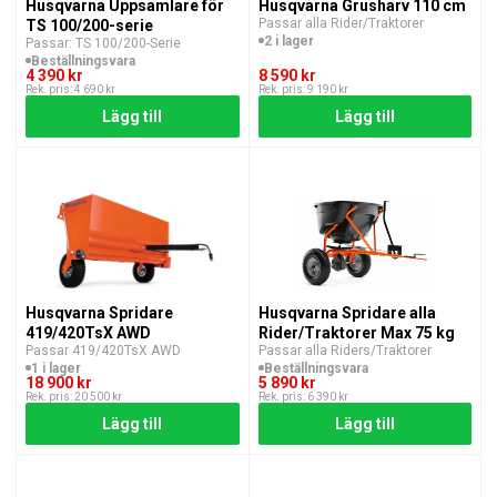
Husqvarna Uppsamlare för
Husqvarna Grusharv 110 cm
Passar alla Rider/Traktorer
TS 100/200-serie
2 i lager
Passar: TS 100/200-Serie
Beställningsvara
4 390 kr
8 590 kr
Rek. pris: 4 690 kr
Rek. pris: 9 190 kr
Lägg till
Lägg till
Husqvarna Spridare
Husqvarna Spridare alla
419/420TsX AWD
Rider/Traktorer Max 75 kg
Passar 419/420TsX AWD
Passar alla Riders/Traktorer
1 i lager
Beställningsvara
18 900 kr
5 890 kr
Rek. pris: 20 500 kr
Rek. pris: 6 390 kr
Lägg till
Lägg till