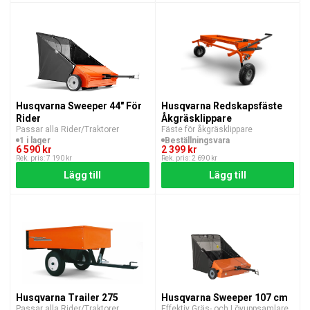
Husqvarna Sweeper 44" För
Husqvarna Redskapsfäste
Rider
Åkgräsklippare
Passar alla Rider/Traktorer
Fäste för åkgräsklippare
1 i lager
Beställningsvara
6 590 kr
2 399 kr
Rek. pris: 7 190 kr
Rek. pris: 2 690 kr
Lägg till
Lägg till
Husqvarna Trailer 275
Husqvarna Sweeper 107 cm
Passar alla Rider/Traktorer
Effektiv Gräs- och Lövuppsamlare