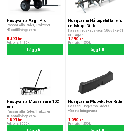
Husqvarna Vagn Pro
Husqvarna Hålpipeluftare för
Passar alla Rider/Traktorer
redskapsfäste
Beställningsvara
Passar redskapsvagn 5866372-01
1 i lager
8 490 kr
1 390 kr
Rek. pris: 9 190 kr
Rek. pris: 1 550 kr
Lägg till
Lägg till
Husqvarna Mossrivare 102
Husqvarna Motvikt För Rider
Passar Husqvarna Riders
cm
Beställningsvara
Passar alla Rider/Traktorer
Beställningsvara
1 599 kr
1 090 kr
Rek. pris: 1 750 kr
Rek. pris: 1 250 kr
Lägg till
Lägg till