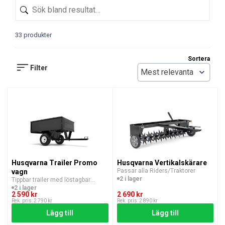
33 produkter
Sortera
Filter
Husqvarna Trailer Promo
Husqvarna Vertikalskärare
Passar alla Riders/Traktorer
vagn
2 i lager
Tippbar trailer med löstagbar
bakstam
2 i lager
2 590 kr
2 690 kr
Rek. pris: 2 790 kr
Rek. pris: 2 890 kr
Lägg till
Lägg till