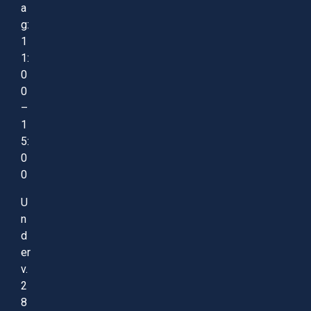
a
g:
1
1:
0
0
–
1
5:
0
0
U
n
d
er
v.
2
8