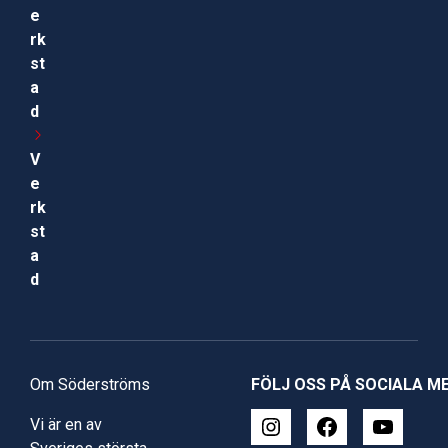
e
rk
st
a
d
V
e
rk
st
a
d
Om Söderströms
FÖLJ OSS PÅ SOCIALA M
Vi är en av