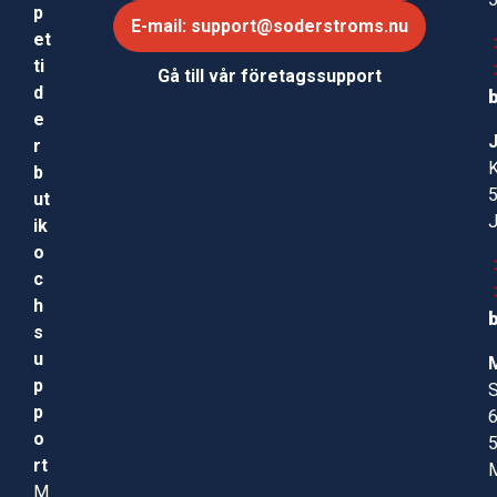
p
E-mail: support@soderstroms.nu
et
ti
Gå till vår företagssupport
d
e
r
b
ut
ik
o
c
h
s
u
p
S
p
o
rt
M
M