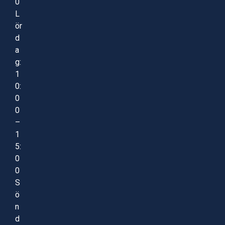
0
L
ör
d
a
g:
1
0:
0
0
–
1
5:
0
0
S
ö
n
d