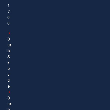
1
7:
0
0
B
ut
ik
S
k
ö
v
d
e
B
ut
ik