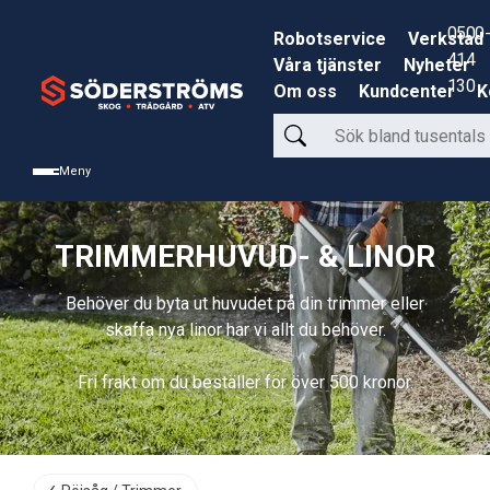
0500-
Robotservice
Verkstad
414
Våra tjänster
Nyheter
130
Om oss
Kundcenter
K
Sök
bland
Meny
tusentals
produkter
TRIMMERHUVUD- & LINOR
Behöver du byta ut huvudet på din trimmer eller
skaffa nya linor har vi allt du behöver.
Fri frakt om du beställer för över 500 kronor.