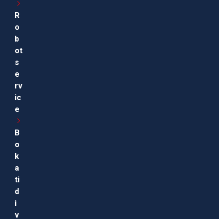
R
o
b
ot
s
e
rv
ic
e
B
o
k
a
ti
d
i
v