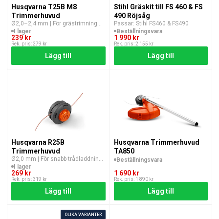
Husqvarna T25B M8
Stihl Gräskit till FS 460 & FS
Trimmerhuvud
490 Röjsåg
Ø2,0–2,4 mm | För grästrimning
Passar: Stihl FS460 & FS490
med 115iL
I lager
Beställningsvara
239 kr
1 990 kr
Rek. pris: 279 kr
Rek. pris: 2 155 kr
Lägg till
Lägg till
Husqvarna R25B
Husqvarna Trimmerhuvud
Trimmerhuvud
TA850
Ø2,0 mm | För snabb trådladdning
Beställningsvara
med batteritrimmer
I lager
269 kr
1 690 kr
Rek. pris: 319 kr
Rek. pris: 1 890 kr
Lägg till
Lägg till
OLIKA VARIANTER