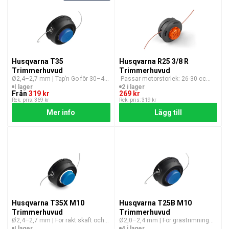
Husqvarna T35
Husqvarna R25 3/8 R
Trimmerhuvud
Trimmerhuvud
Ø2,4–2,7 mm | Tap’n Go för 30–42
Passar motorstorlek: 26-30 cc
cc i flera varianter
Lina: 2,4 mm
I lager
2 i lager
Från
319 kr
269 kr
Rek. pris: 369 kr
Rek. pris: 319 kr
Mer info
Lägg till
Husqvarna T35X M10
Husqvarna T25B M10
Trimmerhuvud
Trimmerhuvud
Ø2,4–2,7 mm | För rakt skaft och
Ø2,0–2,4 mm | För grästrimning
krävande grästrimning
med batterimaskin
I lager
4 i lager