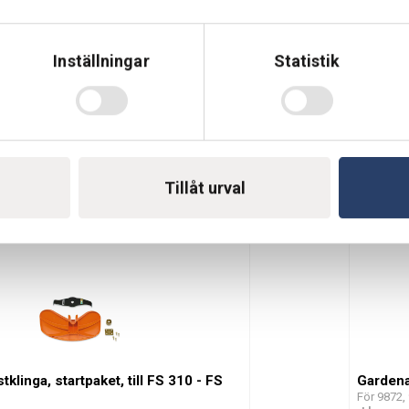
Inställningar
Statistik
alskydd till FS 550
Stihl Sk
480 (ej
ra
Passar: F
Beställn
Tillåt urval
405 kr
Lägg till
klinga, startpaket, till FS 310 - FS
Gardena
För 9872,