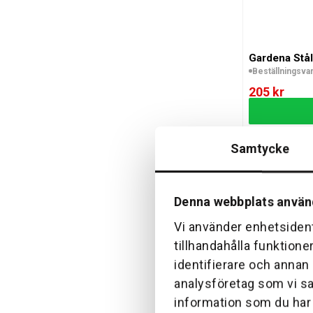
Gardena Stål
Beställningsva
205 kr
Samtycke
Denna webbplats använ
Vi använder enhetsident
STIHL Röjsel
tillhandahålla funktione
Passar FSA 90, 
Beställningsva
identifierare och annan
725 kr
analysföretag som vi s
information som du har t