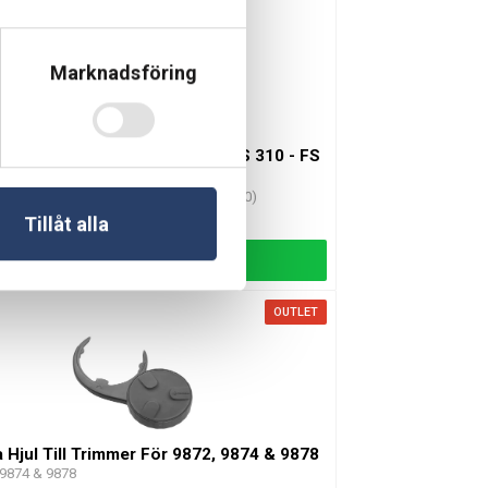
Marknadsföring
ydd till sågklinga, 200 mm, till FS 310 - FS
 FS 360/410 och FS 460)
S 310 - FS 480 (ej FS 360/410 och FS 460)
ingsvara
Tillåt alla
Lägg till
OUTLET
 Hjul Till Trimmer För 9872, 9874 & 9878
 9874 & 9878