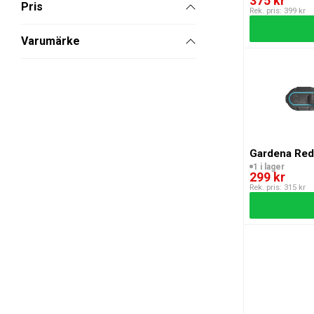
375 kr
Pris
Rek. pris: 399 kr
Varumärke
Gardena Reds
1 i lager
299 kr
Rek. pris: 315 kr