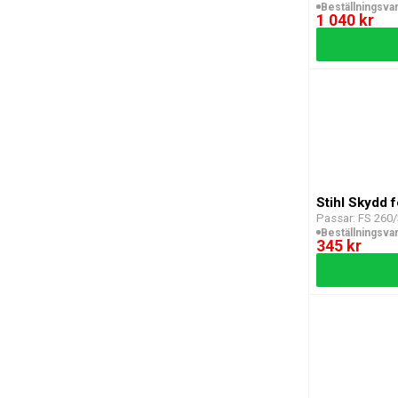
Beställningsva
1 040 kr
Stihl Skydd 
Passar: FS 260
Beställningsva
345 kr