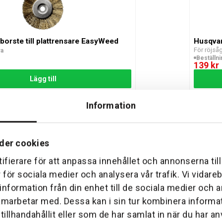
borste till plattrensare EasyWeed
Husqvar
För röjsåg
ra
Beställn
139 kr
Lägg till
Information
der cookies
ifierare för att anpassa innehållet och annonserna til
e, till FSA 90, FS 55 – FS 560
Husqvar
r för sociala medier och analysera vår trafik. Vi vidar
FS 55 – FS 560
555FX & 
ra
2 i lager
 information från din enhet till de sociala medier och
475 kr
amarbetar med. Dessa kan i sin tur kombinera inform
Lägg till
illhandahållit eller som de har samlat in när du har an