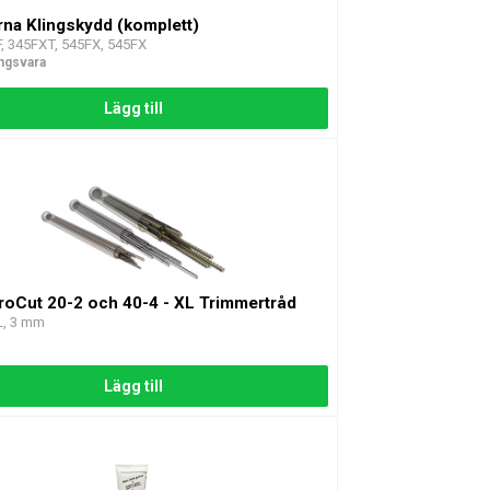
na Klingskydd (komplett)
F, 345FXT, 545FX, 545FX
ingsvara
Lägg till
uroCut 20-2 och 40-4 - XL Trimmertråd
L, 3 mm
Lägg till