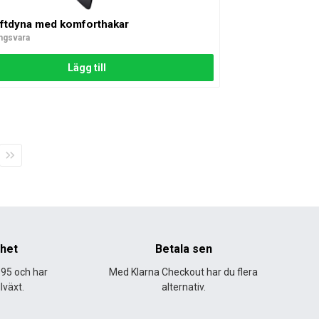
öftdyna med komforthakar
ingsvara
Lägg till
Sista
sidan
nhet
Betala sen
995 och har
Med Klarna Checkout har du flera
lväxt.
alternativ.