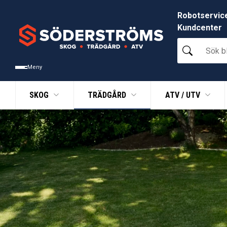
Robotservic
Kundcenter
Sök
bland
tusentals
Meny
produkter
SKOG
TRÄDGÅRD
ATV / UTV