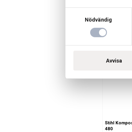
Samtyckesval
Nödvändig
Stihl Univers
Beställningsva
Avvisa
625 kr
Stihl Kompost
480