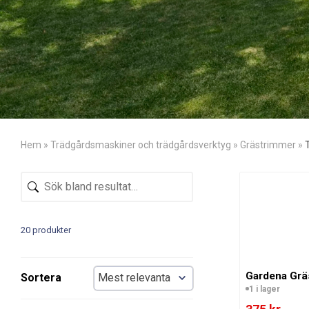
Hem
»
Trädgårdsmaskiner och trädgårdsverktyg
»
Grästrimmer
»
20 produkter
Gardena Grä
Sortera
1 i lager