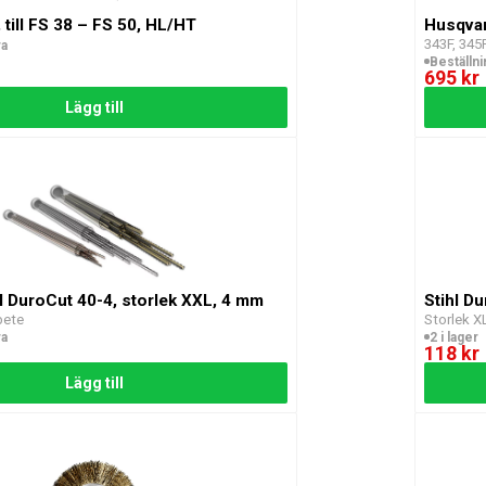
 till FS 38 – FS 50, HL/HT
Husqvar
343F, 345
ra
Beställn
695 kr
Lägg till
ill DuroCut 40-4, storlek XXL, 4 mm
Stihl D
rbete
Storlek X
ra
2 i lager
118 kr
Lägg till