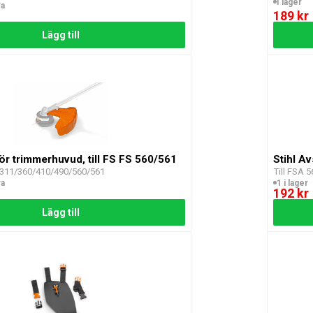
I lager
ra
189 kr
Lägg till
för trimmerhuvud, till FS FS 560/561
Stihl A
/311/360/410/490/560/561
Till FSA 
ra
1 i lager
192 kr
Lägg till