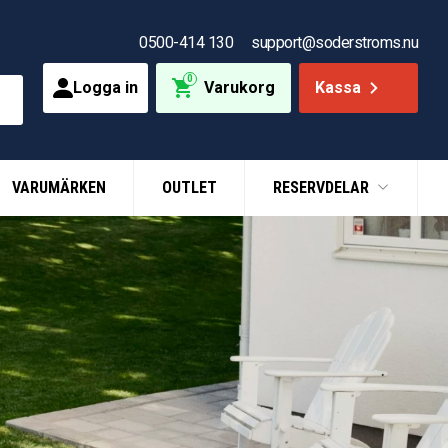
0500-414 130
support@soderstroms.nu
0
Logga in
Varukorg
Kassa
VARUMÄRKEN
OUTLET
RESERVDELAR