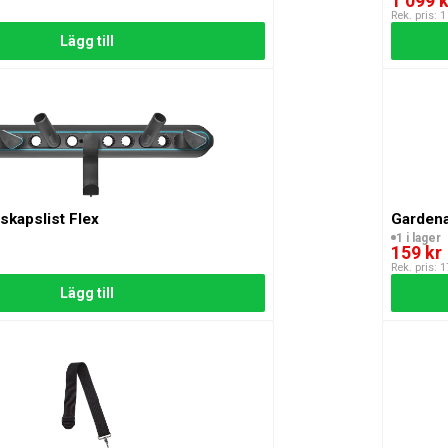
1 099 k
Rek. pris: 1
Lägg till
kapslist Flex
Gardena
1 i lager
159 kr
Rek. pris: 1
Lägg till