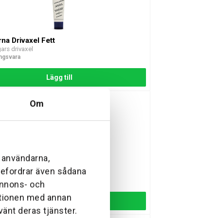
na Drivaxel Fett
ars drivaxel
ingsvara
Lägg till
Om
l användarna,
na Klingskydd (komplett)
ebefordrar även sådana
555FXT
 annons- och
ationen med annan
Lägg till
vänt deras tjänster.