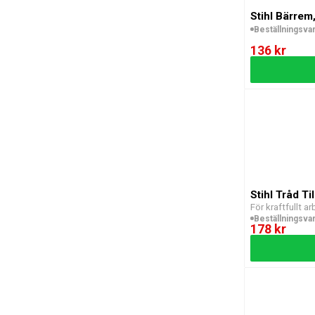
Stihl Bärrem,
Beställningsva
136 kr
Stihl Tråd T
För kraftfullt a
Beställningsva
178 kr