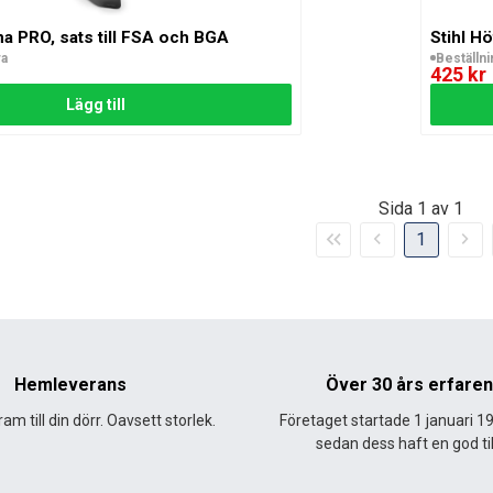
na PRO, sats till FSA och BGA
Stihl H
ra
Beställn
425 kr
Lägg till
Sida 1 av 1
Första
Föregående
Nästa
1
sidan
sida
sida
Hemleverans
Över 30 års erfare
am till din dörr. Oavsett storlek.
Företaget startade 1 januari 1
sedan dess haft en god til