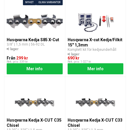
NYHET
OLIKA VARIANTER
Husqvarna Kedja S85 X-Cut
Husqvarna X-cut Kedje/Filkit
3/8″ | 1,5 mm | 56-92 DL
15" 1,3mm
I lager
Komplett kit för kedjeunderhåll
I lager
Från
299 kr
690 kr
Rek. pris: 339 kr
Rek. pris: 1 027 kr
Mer info
Mer info
Husqvarna Kedja X-CUT C35
Husqvarna Kedja X-CUT C33
Chisel
Chisel
13-20″ | ,325" | 1,5 mm
13-20″ | ,325" | 1,3 mm