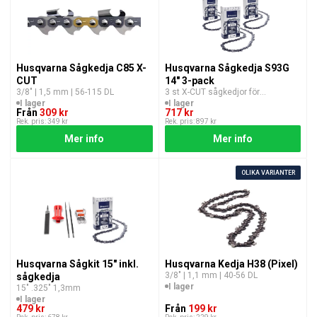
Husqvarna Sågkedja C85 X-
Husqvarna Sågkedja S93G
CUT
14" 3-pack
3/8″ | 1,5 mm | 56-115 DL
3 st X-CUT sågkedjor för
motorsågar med 3/8″ mini
I lager
I lager
Från
309 kr
delning.
717 kr
Rek. pris: 349 kr
Rek. pris: 897 kr
Mer info
Mer info
OLIKA VARIANTER
Husqvarna Sågkit 15" inkl.
Husqvarna Kedja H38 (Pixel)
3/8″ | 1,1 mm | 40-56 DL
sågkedja
I lager
15″ .325″ 1,3mm
I lager
479 kr
Från
199 kr