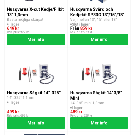
Husqvarna X-cut Kedje/Filkit
Husqvarna Svärd och
13" 1,3mm
Kedjekit SP33G 13"/15"/18"
Bästa möjliga skärpa!
Välj mellan 13", 15" eller 18"
I lager
Slut i lager
649 kr
Från
859 kr
Rek. pris: 927 kr
Rek. pris: 979 kr
Mer info
Mer info
Husqvarna Sågkit 14" .325"
Husqvarna Sågkit 14" 3/8"
14″ .325″ 1,1mm
Mini
I lager
14″ 3/8″ mini 1,3mm
I lager
499 kr
489 kr
Rek. pris: 698 kr
Rek. pris: 628 kr
Mer info
Mer info