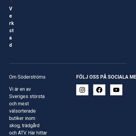
V
e
rk
st
a
d
Om Söderströms
FÖLJ OSS PÅ SOCIALA M
Vi är en av
Sveriges största
och mest
välsorterade
butiker inom
skog, trädgård
och ATV. Här hittar