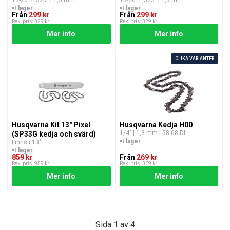
I lager
I lager
Från
299 kr
Från
299 kr
Rek. pris: 329 kr
Rek. pris: 329 kr
Mer info
Mer info
OLIKA VARIANTER
Husqvarna Kit 13" Pixel
Husqvarna Kedja H00
1/4″ | 1,3 mm | 58-68 DL
(SP33G kedja och svärd)
I lager
Finns i 13"
I lager
859 kr
Från
269 kr
Rek. pris: 959 kr
Rek. pris: 309 kr
Mer info
Mer info
Sida 1 av 4