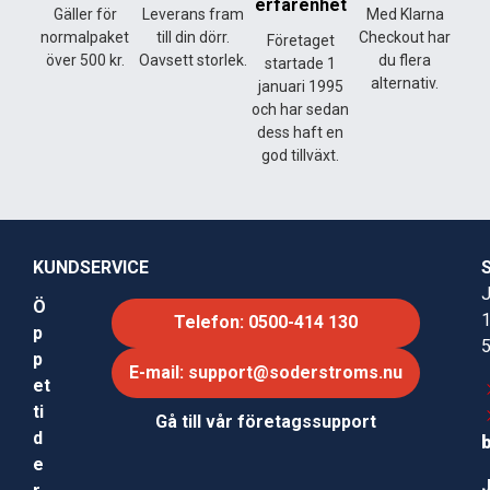
erfarenhet
Gäller för
Leverans fram
Med Klarna
normalpaket
till din dörr.
Checkout har
Företaget
över 500 kr.
Oavsett storlek.
du flera
startade 1
alternativ.
januari 1995
och har sedan
dess haft en
god tillväxt.
KUNDSERVICE
J
Ö
Telefon: 0500-414 130
p
p
E-mail: support@soderstroms.nu
et
ti
Gå till vår företagssupport
d
e