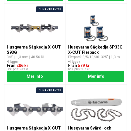
OLIKA VARIANTER
Husqvarna Sågkedja X-CUT
Husqvarna Sågkedja SP33G
S93G
X-CUT Flerpack
3/8″ | 1,3 mm | 40-56 DL
Flerpack 3/5/10/30 .325″ | 1,3 mm
| 56/64 DL
I lager
I lager
Från
206 kr
Från
579 kr
Rek. pris: 239 kr
Rek. pris: 897 kr
Mer info
Mer info
OLIKA VARIANTER
Husqvarna Sågkedja X-CUT
Husqvarna Svärd- och