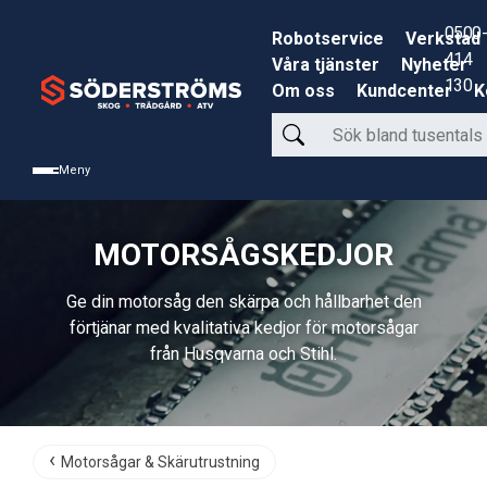
0500-
Robotservice
Verkstad
414
Våra tjänster
Nyheter
130
Om oss
Kundcenter
K
Sök
bland
Meny
tusentals
produkter
MOTORSÅGSKEDJOR
Ge din motorsåg den skärpa och hållbarhet den
förtjänar med kvalitativa kedjor för motorsågar
från Husqvarna och Stihl.
Motorsågar & Skärutrustning