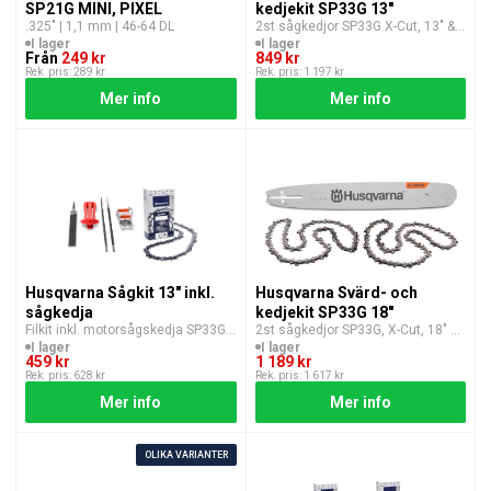
SP21G MINI, PIXEL
kedjekit SP33G 13"
.325″ | 1,1 mm | 46-64 DL
2st sågkedjor SP33G X-Cut, 13″ &
1st X-Force Svärd, 13″
I lager
I lager
Från
249 kr
849 kr
Rek. pris: 289 kr
Rek. pris: 1 197 kr
Mer info
Mer info
Husqvarna Sågkit 13" inkl.
Husqvarna Svärd- och
sågkedja
kedjekit SP33G 18"
Filkit inkl. motorsågskedja SP33G
2st sågkedjor SP33G, X-Cut, 18″ &
X-CUT
1st X-Force Svärd, 18″
I lager
I lager
459 kr
1 189 kr
Rek. pris: 628 kr
Rek. pris: 1 617 kr
Mer info
Mer info
OLIKA VARIANTER