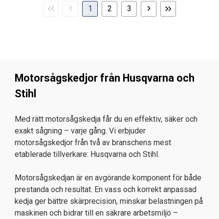
Första
Föregående
Nästa
Sista
1
2
3
sidan
sida
sida
sidan
Motorsågskedjor från
Husqvarna
och
Stihl
Med rätt motorsågskedja får du en effektiv, säker och
exakt sågning – varje gång. Vi erbjuder
motorsågskedjor från två av branschens mest
etablerade tillverkare: Husqvarna och Stihl.
Motorsågskedjan är en avgörande komponent för både
prestanda och resultat. En vass och korrekt anpassad
kedja ger bättre skärprecision, minskar belastningen på
maskinen och bidrar till en säkrare arbetsmiljö –