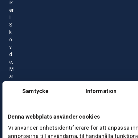
ik
er
i
S
k
ö
v
d
e,
M
ar
ie
Samtycke
Information
st
a
d
o
Denna webbplats använder cookies
ch
Vi använder enhetsidentifierare för att anpassa in
J
ö
annonserna till användarna, tillhandahålla funktion