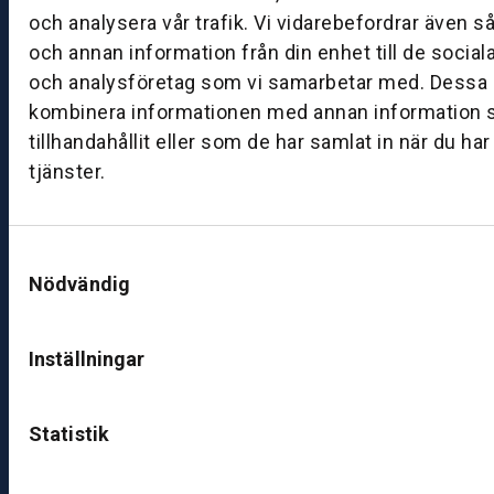
nk
och analysera vår trafik. Vi vidarebefordrar även s
ö
och annan information från din enhet till de socia
pi
och analysföretag som vi samarbetar med. Dessa k
n
kombinera informationen med annan information 
g.
tillhandahållit eller som de har samlat in när du ha
tjänster.
S
e
s
o
Samtyckesval
Nödvändig
m
m
ar
Inställningar
ti
d
e
Statistik
rn
a