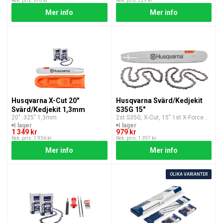
Rek. pris: 678 kr
Rek. pris: 229 kr
Mer info
Mer info
Husqvarna X-Cut 20"
Husqvarna Svärd/Kedjekit
Svärd/Kedjekit 1,3mm
S35G 15"
20″ .325″ 1,3mm
2st S35G, X-Cut, 15″ 1st X-Force
Svärd, 15″
I lager
I lager
1 349 kr
979 kr
Rek. pris: 1 936 kr
Rek. pris: 1 397 kr
Mer info
Mer info
OLIKA VARIANTER