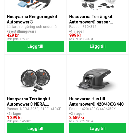
Husqvarna Rengöringskit
Husqvarna Terrängkit
Automower®
Automower® passar
Lättare rengöring och underhåll
Passar: 310/315
310/315
Beställningsvara
1 i lager
429 kr
999 kr
Rek. pris: 489 kr
Rek. pris: 1 250 kr
Lägg till
Lägg till
Husqvarna Terrängkit
Husqvarna Hus till
Automower® NERA,
Automower® 420/430X/440
Passar: NERA 305E, 310E, 410XE,
Passar 420/430X/440/450X
320/430X/450X
320, 430X, 450X
2 i lager
2 i lager
1 299 kr
2 689 kr
Rek. pris: 1 450 kr
Rek. pris: 2 890 kr
Lägg till
Lägg till