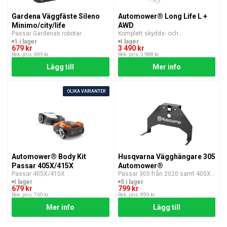
Gardena Väggfäste Sileno
Automower® Long Life L +
Minimo/city/life
AWD
Passar Gardenas robotar
Komplett skydds- och
underhållspaket
1 i lager
I lager
679 kr
3 490 kr
Rek. pris: 699 kr
Rek. pris: 3 988 kr
Lägg till
Mer info
OLIKA VARIANTER
Automower® Body Kit
Husqvarna Vägghängare 305
Passar 405X/415X
Automower®
Passar 405X/415X
Passar 305 från 2020 samt 405X /
415X
I lager
5 i lager
679 kr
799 kr
Rek. pris: 769 kr
Rek. pris: 899 kr
Mer info
Lägg till