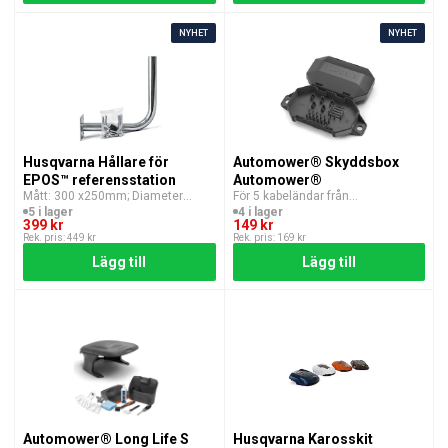
NYHET
NYHET
Husqvarna Hållare för
Automower® Skyddsbox
EPOS™ referensstation
Automower®
Mått: 300 x250mm; Diameter
För 5 kabeländar från
32mm
begränsningsslinga och
5 i lager
4 i lager
399 kr
guidekablar
149 kr
Rek. pris: 449 kr
Rek. pris: 169 kr
Lägg till
Lägg till
Automower® Long Life S
Husqvarna Karosskit