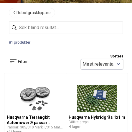
Robotgräsklippare
81 produkter
Sortera
Filter
Husqvarna Terrängkit
Husqvarna Hybridgräs 1x1 m
Bättre grepp
Automower® passar
I lager
Passar: 305/310 Mark II/315 Mark
305/310 Mark II/315 Mark
II/405X/415X
2 i lager