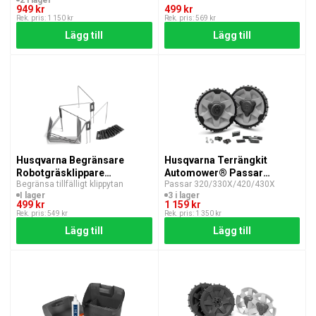
II/405X/415X
949 kr
499 kr
Rek. pris: 1 150 kr
Rek. pris: 569 kr
Lägg till
Lägg till
Husqvarna Begränsare
Husqvarna Terrängkit
Robotgräsklippare
Automower® Passar
Begränsa tillfälligt klippytan
Passar 320/330X/420/430X
Automower®
320/330X/420/430X
I lager
3 i lager
499 kr
1 159 kr
Rek. pris: 549 kr
Rek. pris: 1 350 kr
Lägg till
Lägg till