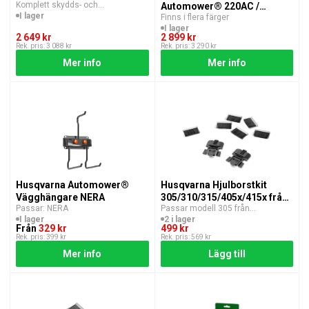
Komplett skydds- och
Automower® 220AC /
underhållspaket
I lager
Finns i flera färger
230ACX
I lager
2 649 kr
2 899 kr
Rek. pris: 3 088 kr
Rek. pris: 3 290 kr
Mer info
Mer info
Husqvarna Automower®
Husqvarna Hjulborstkit
Vägghängare NERA
305/310/315/405x/415x från
Passar: NERA
Passar modell 305 från
2020
2020/310/315 Mark II/405/415x
I lager
2 i lager
Från
329 kr
499 kr
Rek. pris: 399 kr
Rek. pris: 569 kr
Mer info
Lägg till