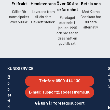
Fri frakt
Hemleverans
Över 30 års
Betala sen
erfarenhet
Gäller för
Leverans fram
Med Klarna
normalpaket
till din dörr.
Checkout har
Företaget
över 500 kr.
Oavsett storlek.
du flera
startade 1
alternativ.
januari 1995
och har sedan
dess haft en
god tillväxt.
KUNDSERVICE
J
Ö
Telefon: 0500-414 130
p
p
E-mail: support@soderstroms.nu
et
ti
Gå till vår företagssupport
d