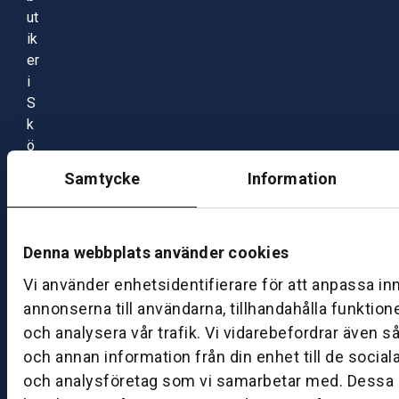
ut
ik
er
i
S
k
ö
v
Samtycke
Information
d
e,
M
Denna webbplats använder cookies
ar
ie
Vi använder enhetsidentifierare för att anpassa in
st
annonserna till användarna, tillhandahålla funktion
a
och analysera vår trafik. Vi vidarebefordrar även s
d
och annan information från din enhet till de socia
o
och analysföretag som vi samarbetar med. Dessa k
ch