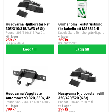
Husqvarna Hjulborstar Refill
Grimsholm Testutrustning
305/310/315/AWD (6 St)
för kabelbrott MS6812-R
Passar 305/310/315/AWD-
Kabelsökare för robotgräsklippare
modeller/220 m.fl.
5 i lager
I lager
259 kr
269 kr
Rek. pris: 289 kr
Rek. pris: 299 kr
Lägg till
Lägg till
Husqvarna Väggfäste
Husqvarna Hjulborstar refill
Automower® 320, 330x, 420,
320/420/520 (6 St)
Passar 320 / 330x / 420 / 430x /
Passar 320/420/520 m.fl.
430x, 440 och 450x
440 / 450x
1 i lager
5 i lager
799 kr
299 kr