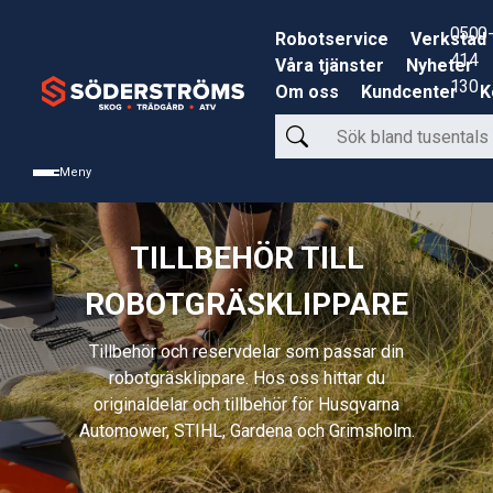
0500-
Robotservice
Verkstad
414
Våra tjänster
Nyheter
130
Om oss
Kundcenter
K
Sök
bland
Meny
tusentals
produkter
TILLBEHÖR TILL
ROBOTGRÄSKLIPPARE
Tillbehör och reservdelar som passar din
robotgräsklippare. Hos oss hittar du
originaldelar och tillbehör för Husqvarna
Automower, STIHL, Gardena och Grimsholm.