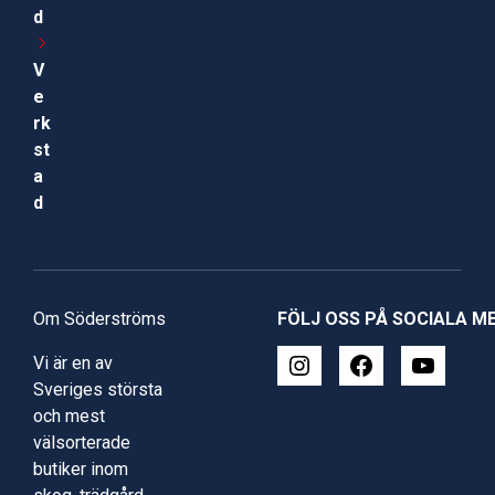
d
V
e
rk
st
a
d
Om Söderströms
FÖLJ OSS PÅ SOCIALA M
Vi är en av
Sveriges största
och mest
välsorterade
butiker inom