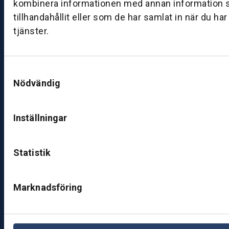
J
kombinera informationen med annan information 
ö
tillhandahållit eller som de har samlat in när du ha
nk
tjänster.
ö
pi
n
Samtyckesval
g.
Nödvändig
S
e
Inställningar
s
o
m
Statistik
m
ar
ti
Marknadsföring
d
e
rn