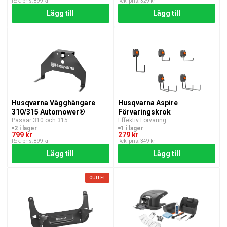
Rek. pris: 899 kr
Rek. pris: 329 kr
Lägg till
Lägg till
Husqvarna Vägghängare
Husqvarna Aspire
310/315 Automower®
Förvaringskrok
Passar 310 och 315
Effektiv Förvaring
2 i lager
1 i lager
799 kr
279 kr
Rek. pris: 899 kr
Rek. pris: 349 kr
Lägg till
Lägg till
OUTLET