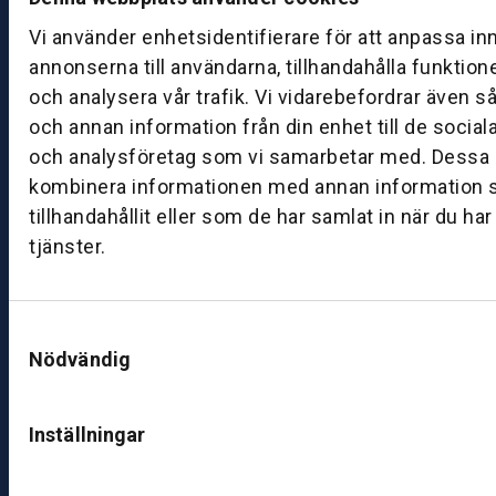
a
g:
Vi använder enhetsidentifierare för att anpassa in
0
annonserna till användarna, tillhandahålla funktion
8:
och analysera vår trafik. Vi vidarebefordrar även s
0
och annan information från din enhet till de socia
0
och analysföretag som vi samarbetar med. Dessa k
–
kombinera informationen med annan information 
1
tillhandahållit eller som de har samlat in när du ha
7:
tjänster.
0
0
Samtyckesval
B
Nödvändig
ut
ik
S
Inställningar
k
ö