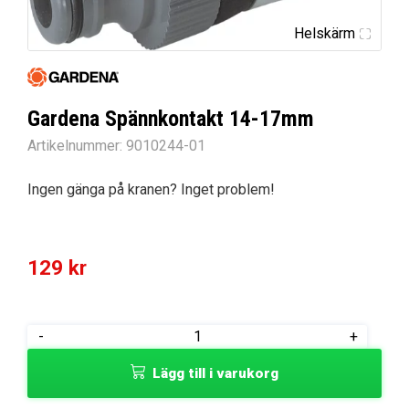
Helskärm
Gardena Spännkontakt 14-17mm
Artikelnummer:
9010244-01
Ingen gänga på kranen? Inget problem!
129
kr
Gardena
-
+
Spännkontakt
Lägg till i varukorg
14-
17mm