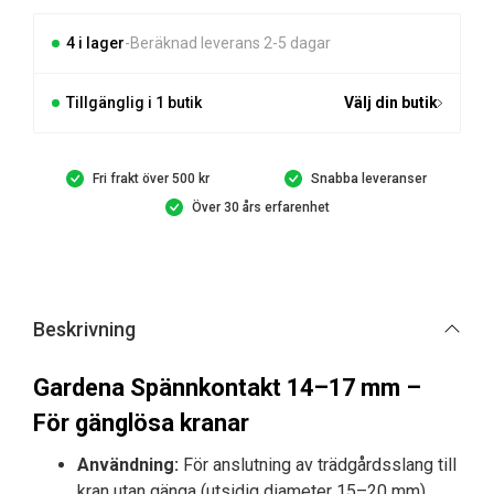
mängd
4 i lager
Beräknad leverans 2-5 dagar
Tillgänglig i 1 butik
Välj din butik
Fri frakt över 500 kr
Snabba leveranser
Över 30 års erfarenhet
Beskrivning
Gardena Spännkontakt 14–17 mm –
För gänglösa kranar
Användning:
För anslutning av trädgårdsslang till
kran utan gänga (utsidig diameter 15–20 mm).