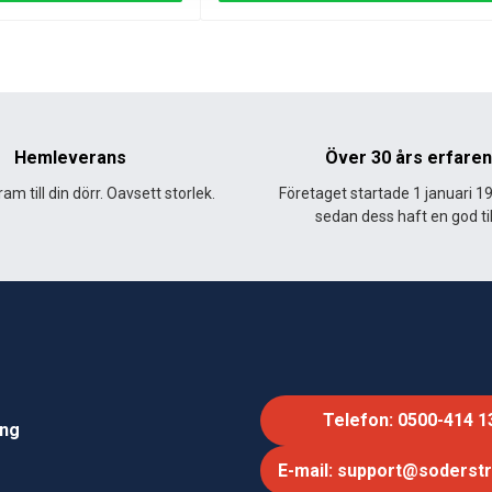
Hemleverans
Över 30 års erfare
am till din dörr. Oavsett storlek.
Företaget startade 1 januari 1
sedan dess haft en god til
Telefon: 0500-414 1
ing
E-mail: support@soderst
e