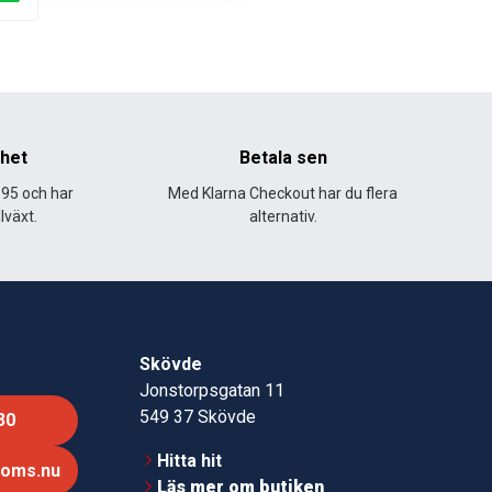
nhet
Betala sen
995 och har
Med Klarna Checkout har du flera
lväxt.
alternativ.
Skövde
Jonstorpsgatan 11
549 37 Skövde
30
Hitta hit
roms.nu
Läs mer om butiken