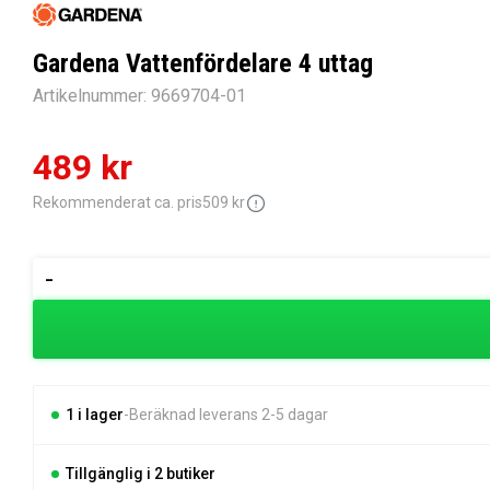
Gardena Vattenfördelare 4 uttag
Artikelnummer:
9669704-01
Det
Det
489
kr
ursprungliga
nuvarande
Rekommenderat ca. pris
509
kr
priset
priset
Gardena
-
Vattenfördelare
var:
är:
4
509 kr.
489 kr.
uttag
mängd
1 i lager
Beräknad leverans 2-5 dagar
Tillgänglig i 2 butiker