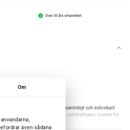
Över 30 års erfarenhet
Om
tt ansluta upp till fyra tillbehör samtidigt och individuell
automatiska bevattningslösningar och kraftigare system för
l användarna,
ebefordrar även sådana