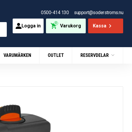
0500-414 130
support@soderstroms.nu
0
Logga in
Varukorg
Kassa
VARUMÄRKEN
OUTLET
RESERVDELAR