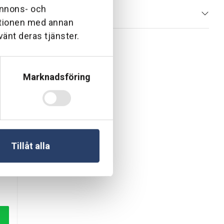
 annons- och
ationen med annan
vänt deras tjänster.
Marknadsföring
Tillåt alla
 manuellt. Den passar särskilt bra för användare med
ng
gsystem samtidigt. Med sina individuellt reglerbara uttag