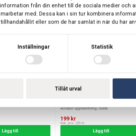
 information från din enhet till de sociala medier och
 Vattenfördelare 4 uttag
amarbetar med. Dessa kan i sin tur kombinera inform
till samma kran.
illhandahållit eller som de har samlat in när du har an
 varje anslutning.
ch Vattentimers för automatisk bevattning.
w för större vattenmängder.
Inställningar
Statistik
ers behov.
tt undvika blockering.
Tillåt urval
sic Slang 20m 13 mm
Gardena Classic Strålpistol
re som har flera bevattningsområden och vill slippa byta slangar
Allt du behöver för rengöring och bevattni
Endast upphämtning i butik
ler för dem som använder både spridare, droppbevattning och slan
199
kr
sarbetet mer effektivt och bekvämt.
Rek. pris:
235
kr
Lägg till
Lägg till