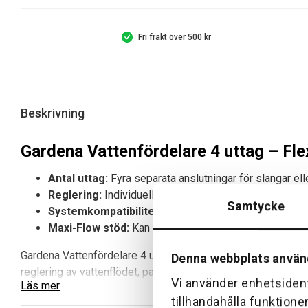
Fri frakt över 500 kr
Beskrivning
Gardena Vattenfördelare 4 uttag – Flex
Antal uttag:
Fyra separata anslutningar för slangar elle
Reglering:
Individuell flödeskontroll för varje uttag.
Samtycke
Systemkompatibilitet:
Fungerar med Gardena Vattend
Maxi-Flow stöd:
Kan anpassas för högre vattenflöde
Gardena Vattenfördelare 4 uttag är en praktisk lösning för att
Denna webbplats använ
reglering av vattenflödet, passar den perfekt för trädgård
Vi använder enhetsident
Läs mer
högre vattenvolym.
tillhandahålla funktione