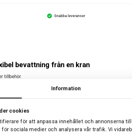
Snabba leveranser
ibel bevattning från en kran
r tillbehör.
Information
atorer och Vattentimers.
 med Profi Maxi-Flow System.
 effektivisera bevattning från en enda vattenkälla. Med möjlighet a
der cookies
ar med flera bevattningszoner. Produkten är kompatibel med både 
ifierare för att anpassa innehållet och annonserna til
r för sociala medier och analysera vår trafik. Vi vidar