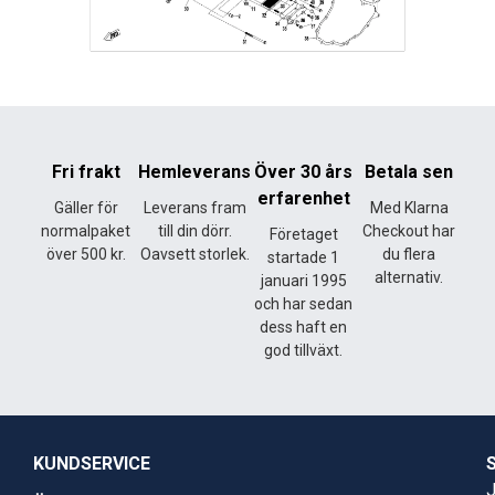
Fri frakt
Hemleverans
Över 30 års
Betala sen
erfarenhet
Gäller för
Leverans fram
Med Klarna
normalpaket
till din dörr.
Checkout har
Företaget
över 500 kr.
Oavsett storlek.
du flera
startade 1
alternativ.
januari 1995
och har sedan
dess haft en
god tillväxt.
KUNDSERVICE
J