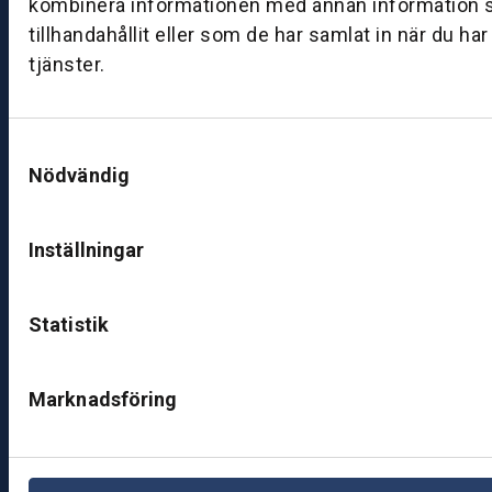
kombinera informationen med annan information 
ut
tillhandahållit eller som de har samlat in när du ha
ik
tjänster.
J
ö
n
Samtyckesval
k
Nödvändig
ö
pi
n
Inställningar
g
K
Statistik
u
n
d
Marknadsföring
c
e
nt