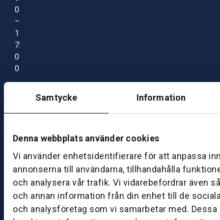
0
–
1
7:
0
0
Samtycke
Information
B
ut
ik
S
Denna webbplats använder cookies
k
Vi använder enhetsidentifierare för att anpassa in
ö
annonserna till användarna, tillhandahålla funktion
v
och analysera vår trafik. Vi vidarebefordrar även s
d
e
och annan information från din enhet till de socia
och analysföretag som vi samarbetar med. Dessa k
B