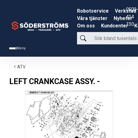
0500-
Robotservice
Verkstad
414
Våra tjänster
Nyheter
130
Om oss
Kundcenter
K
Sök
bland
Meny
tusentals
produkter
ATV
LEFT CRANKCASE ASSY. -