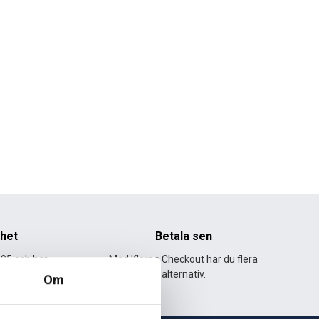
nhet
Betala sen
995 och har
Med Klarna Checkout har du flera
lväxt.
alternativ.
Om