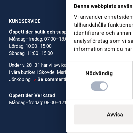
Denna webbplats använ
Vi använder enhetsident
KUNDSERVICE
tillhandahålla funktione
Öppettider butik och support
Butik Skövde
identifierare och annan
Måndag–fredag: 07:00–18:00
Butik Jönköp
analysföretag som vi s
Lördag: 10:00–15:00
Kundcenter
information som du har t
Söndag: 11:00–15:00
Robotservic
Boka tid i ve
Samtyckesval
Under v. 28–31 har vi avvikande öppettider
Verkstad
i våra butiker i Skövde, Mariestad och
Nödvändig
Jönköping.
Se sommartiderna här
Öppettider Verkstad
Måndag–fredag: 08:00–17:00
Avvisa