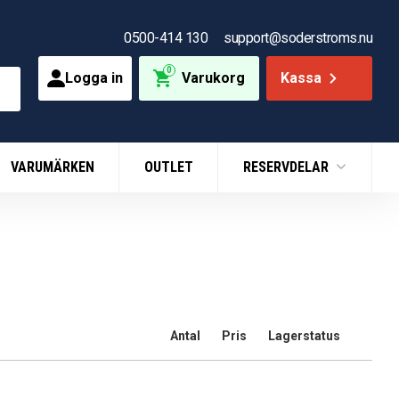
0500-414 130
support@soderstroms.nu
0
Logga in
Varukorg
Kassa
VARUMÄRKEN
OUTLET
RESERVDELAR
Antal
Pris
Lagerstatus