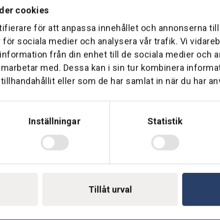
der cookies
ifierare för att anpassa innehållet och annonserna til
r för sociala medier och analysera vår trafik. Vi vidar
 information från din enhet till de sociala medier och
Telefon: 0500-414 1
ing
amarbetar med. Dessa kan i sin tur kombinera inform
illhandahållit eller som de har samlat in när du har an
E-mail: support@soderst
e
rkstad
Gå till vår företagssu
Inställningar
Statistik
Tillåt urval