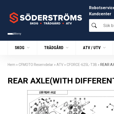
Robotservic
Kundcenter
Sök
bland
tusentals
Meny
produkter
SKOG
TRÄDGÅRD
ATV / UTV
Hem
»
CFMOTO Reservdelar
»
ATV
»
CFORCE-625L-T3B
»
REAR AX
REAR AXLE(WITH DIFFERENT