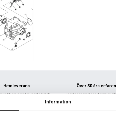
Hemleverans
Över 30 års erfare
am till din dörr. Oavsett storlek.
Företaget startade 1 januari 1
sedan dess haft en god til
Information