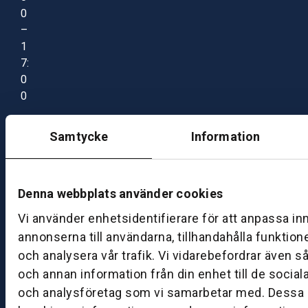
0
–
1
7:
0
0
Samtycke
Information
B
ut
ik
S
Denna webbplats använder cookies
k
Vi använder enhetsidentifierare för att anpassa in
ö
annonserna till användarna, tillhandahålla funktion
v
och analysera vår trafik. Vi vidarebefordrar även s
d
e
och annan information från din enhet till de socia
och analysföretag som vi samarbetar med. Dessa k
B