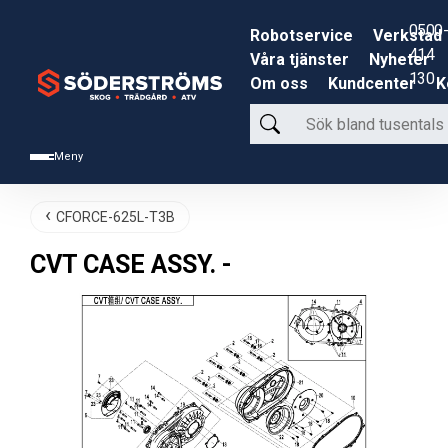
0500-
Robotservice
Verkstad
414
Våra tjänster
Nyheter
130
Om oss
Kundcenter
K
Sök
bland
Meny
tusentals
produkter
CFORCE-625L-T3B
CVT CASE ASSY. -