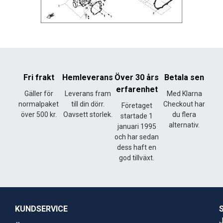
Fri frakt
Hemleverans
Över 30 års
Betala sen
erfarenhet
Gäller för
Leverans fram
Med Klarna
normalpaket
till din dörr.
Checkout har
Företaget
över 500 kr.
Oavsett storlek.
du flera
startade 1
alternativ.
januari 1995
och har sedan
dess haft en
god tillväxt.
KUNDSERVICE
J