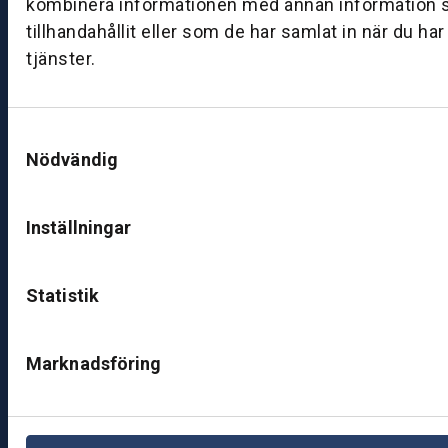
kombinera informationen med annan information 
ut
tillhandahållit eller som de har samlat in när du ha
ik
tjänster.
J
ö
n
Samtyckesval
k
Nödvändig
ö
pi
n
Inställningar
g
K
Statistik
u
n
d
Marknadsföring
c
e
nt