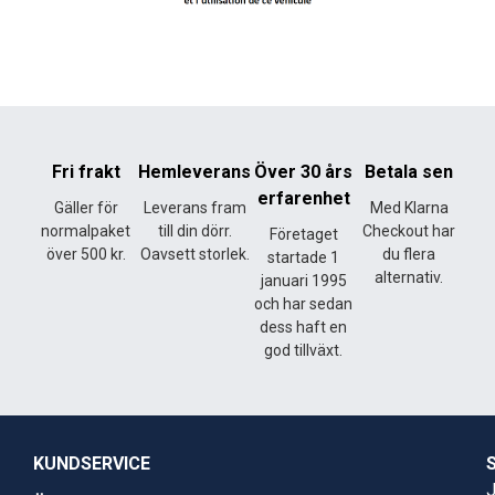
Fri frakt
Hemleverans
Över 30 års
Betala sen
erfarenhet
Gäller för
Leverans fram
Med Klarna
normalpaket
till din dörr.
Checkout har
Företaget
över 500 kr.
Oavsett storlek.
du flera
startade 1
alternativ.
januari 1995
och har sedan
dess haft en
god tillväxt.
KUNDSERVICE
J