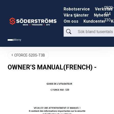
0500-
Robotservice
Verkstad
414
Våra tjänster
Nyheter
130
Om oss
Kundcenter
K
Sök
bland
Meny
tusentals
produkter
CFORCE-520S-T3B
OWNER’S MANUAL(FRENCH) -