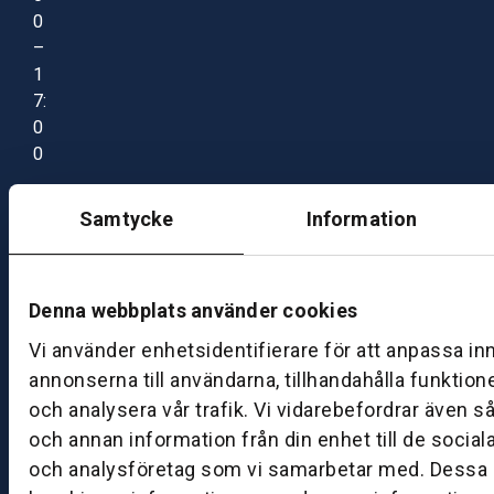
0
–
1
7:
0
0
Samtycke
Information
B
ut
ik
S
Denna webbplats använder cookies
k
Vi använder enhetsidentifierare för att anpassa in
ö
annonserna till användarna, tillhandahålla funktion
v
och analysera vår trafik. Vi vidarebefordrar även s
d
e
och annan information från din enhet till de socia
och analysföretag som vi samarbetar med. Dessa k
B