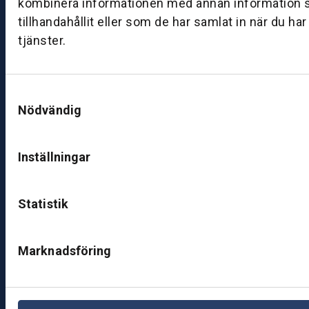
kombinera informationen med annan information 
ut
tillhandahållit eller som de har samlat in när du ha
ik
tjänster.
J
ö
n
Samtyckesval
k
Nödvändig
ö
pi
n
Inställningar
g
K
Statistik
u
n
d
Marknadsföring
c
e
nt