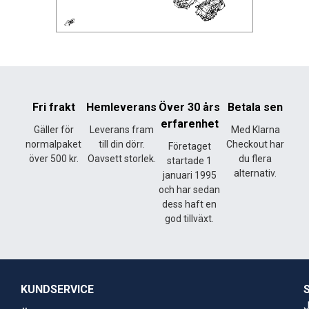
Fri frakt
Hemleverans
Över 30 års
Betala sen
erfarenhet
Gäller för
Leverans fram
Med Klarna
normalpaket
till din dörr.
Checkout har
Företaget
över 500 kr.
Oavsett storlek.
du flera
startade 1
alternativ.
januari 1995
och har sedan
dess haft en
god tillväxt.
KUNDSERVICE
J