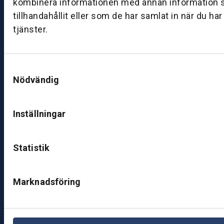
kombinera informationen med annan information 
ut
tillhandahållit eller som de har samlat in när du ha
ik
tjänster.
J
ö
n
Samtyckesval
k
Nödvändig
ö
pi
n
Inställningar
g
K
Statistik
u
n
d
Marknadsföring
c
e
nt