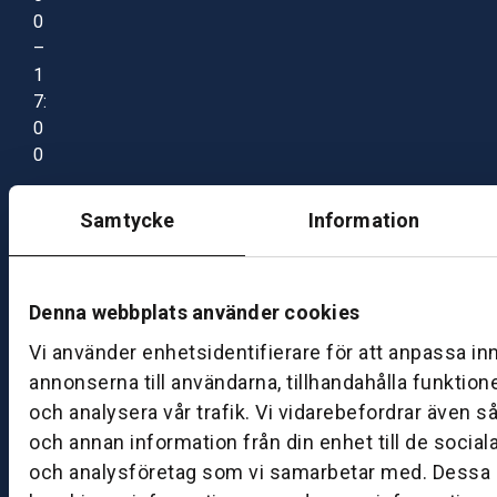
0
–
1
7:
0
0
Samtycke
Information
B
ut
ik
S
Denna webbplats använder cookies
k
Vi använder enhetsidentifierare för att anpassa in
ö
annonserna till användarna, tillhandahålla funktion
v
och analysera vår trafik. Vi vidarebefordrar även s
d
e
och annan information från din enhet till de socia
och analysföretag som vi samarbetar med. Dessa k
B