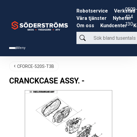
0500-
Robotservice
Verkstad
414
Våra tjänster
Nyheter
130
Om oss
Kundcenter
K
Sök
bland
Meny
tusentals
produkter
CFORCE-520S-T3B
CRANCKCASE ASSY. -