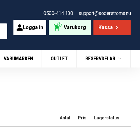
0500-414 130
support@soderstroms.nu
0
Logga in
Varukorg
Kassa
VARUMÄRKEN
OUTLET
RESERVDELAR
Antal
Pris
Lagerstatus