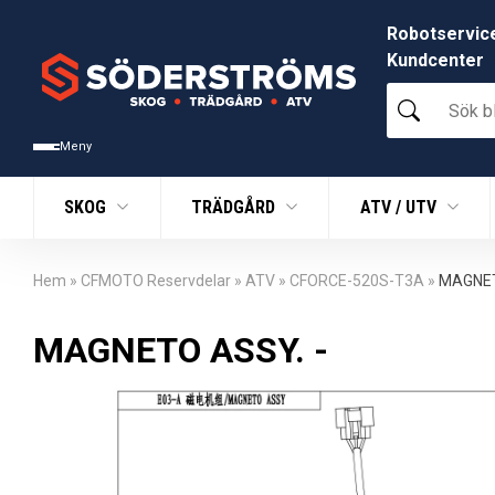
Robotservic
Kundcenter
Sök
bland
tusentals
Meny
produkter
SKOG
TRÄDGÅRD
ATV / UTV
Hem
»
CFMOTO Reservdelar
»
ATV
»
CFORCE-520S-T3A
»
MAGNET
MAGNETO ASSY. -