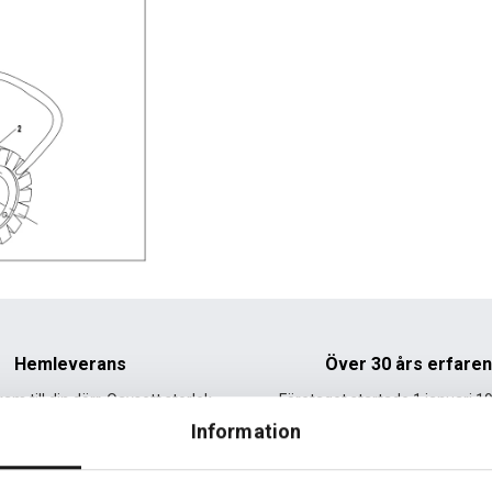
Hemleverans
Över 30 års erfare
am till din dörr. Oavsett storlek.
Företaget startade 1 januari 1
sedan dess haft en god til
Information