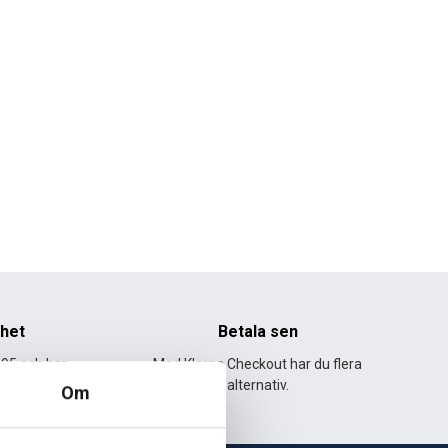
nhet
Betala sen
995 och har
Med Klarna Checkout har du flera
lväxt.
alternativ.
Om