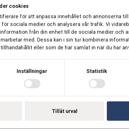
der cookies
ifierare för att anpassa innehållet och annonserna til
r för sociala medier och analysera vår trafik. Vi vidar
 information från din enhet till de sociala medier och
Telefon: 0500-414 1
ing
amarbetar med. Dessa kan i sin tur kombinera inform
illhandahållit eller som de har samlat in när du har an
E-mail: support@soderst
e
rkstad
Gå till vår företagssu
Inställningar
Statistik
Tillåt urval