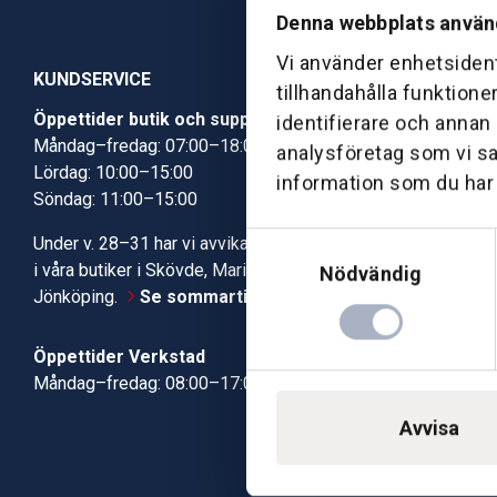
Denna webbplats använ
Vi använder enhetsident
KUNDSERVICE
tillhandahålla funktione
Öppettider butik och support
Butik Skövde
identifierare och annan
Måndag–fredag: 07:00–18:00
Butik Jönköp
analysföretag som vi s
Lördag: 10:00–15:00
Kundcenter
information som du har t
Söndag: 11:00–15:00
Robotservic
Boka tid i ve
Samtyckesval
Under v. 28–31 har vi avvikande öppettider
Verkstad
i våra butiker i Skövde, Mariestad och
Nödvändig
Jönköping.
Se sommartiderna här
Öppettider Verkstad
Måndag–fredag: 08:00–17:00
Avvisa