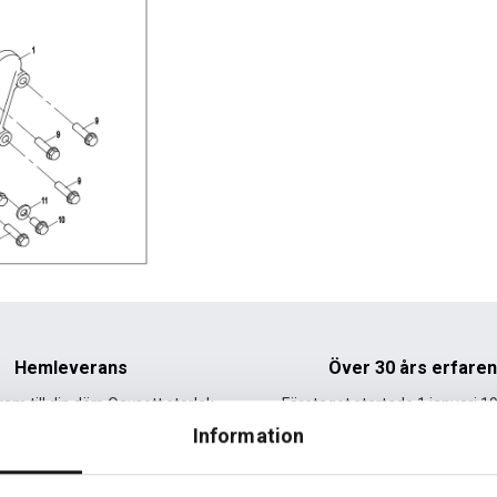
Hemleverans
Över 30 års erfare
am till din dörr. Oavsett storlek.
Företaget startade 1 januari 1
sedan dess haft en god til
Information