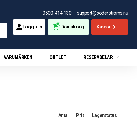
0500-414 130
support@soderstroms.nu
0
Logga in
Varukorg
Kassa
VARUMÄRKEN
OUTLET
RESERVDELAR
Antal
Pris
Lagerstatus