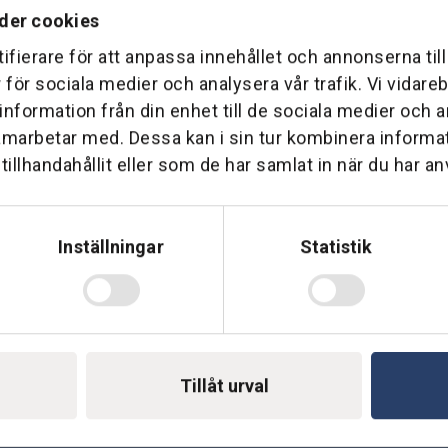
der cookies
ifierare för att anpassa innehållet och annonserna til
r för sociala medier och analysera vår trafik. Vi vidar
 information från din enhet till de sociala medier och
Telefon: 0500-414 1
ing
amarbetar med. Dessa kan i sin tur kombinera inform
illhandahållit eller som de har samlat in när du har an
E-mail: support@soderst
e
rkstad
Gå till vår företagssu
Inställningar
Statistik
Tillåt urval