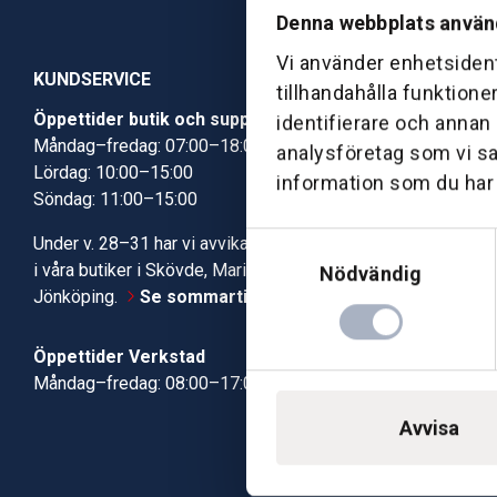
Denna webbplats använ
Vi använder enhetsident
KUNDSERVICE
tillhandahålla funktione
Öppettider butik och support
Butik Skövde
identifierare och annan
Måndag–fredag: 07:00–18:00
Butik Jönköp
analysföretag som vi s
Lördag: 10:00–15:00
Kundcenter
information som du har t
Söndag: 11:00–15:00
Robotservic
Boka tid i ve
Samtyckesval
Under v. 28–31 har vi avvikande öppettider
Verkstad
i våra butiker i Skövde, Mariestad och
Nödvändig
Jönköping.
Se sommartiderna här
Öppettider Verkstad
Måndag–fredag: 08:00–17:00
Avvisa