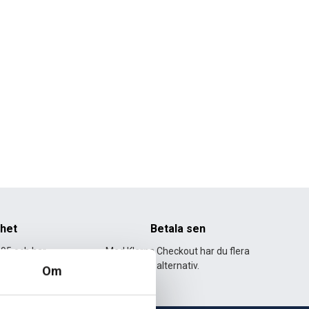
nhet
Betala sen
995 och har
Med Klarna Checkout har du flera
lväxt.
alternativ.
Om