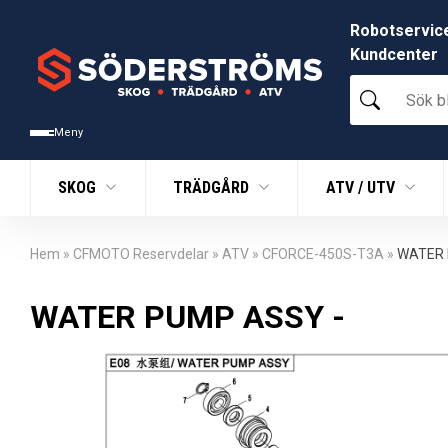
Robotservic
Kundcenter
Sök
bland
tusentals
Meny
produkter
SKOG
TRÄDGÅRD
ATV / UTV
Hem
»
CFMOTO Reservdelar
»
ATV
»
CFORCE-450S-T3A
»
WATER
WATER PUMP ASSY -