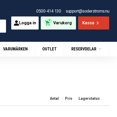
0500-414 130
support@soderstroms.nu
0
Logga in
Varukorg
Kassa
VARUMÄRKEN
OUTLET
RESERVDELAR
Antal
Pris
Lagerstatus