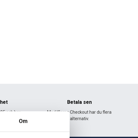
nhet
Betala sen
995 och har
Med Klarna Checkout har du flera
lväxt.
alternativ.
Om