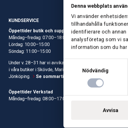
Denna webbplats använ
Vi använder enhetsident
KUNDSERVICE
tillhandahålla funktione
Öppettider butik och support
Butik Skövde
identifierare och annan
Måndag–fredag: 07:00–18:00
Butik Jönköp
analysföretag som vi s
Lördag: 10:00–15:00
Kundcenter
information som du har t
Söndag: 11:00–15:00
Robotservic
Boka tid i ve
Samtyckesval
Under v. 28–31 har vi avvikande öppettider
Verkstad
i våra butiker i Skövde, Mariestad och
Nödvändig
Jönköping.
Se sommartiderna här
Öppettider Verkstad
Måndag–fredag: 08:00–17:00
Avvisa