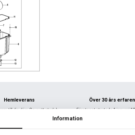
Hemleverans
Över 30 års erfare
am till din dörr. Oavsett storlek.
Företaget startade 1 januari 1
sedan dess haft en god til
Information