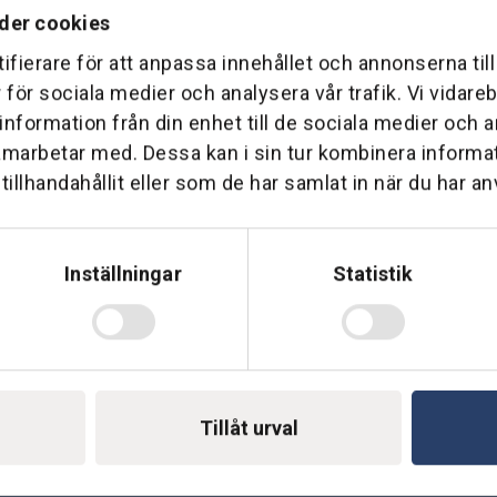
der cookies
ifierare för att anpassa innehållet och annonserna til
r för sociala medier och analysera vår trafik. Vi vidar
 information från din enhet till de sociala medier och
Telefon: 0500-414 1
ing
amarbetar med. Dessa kan i sin tur kombinera inform
illhandahållit eller som de har samlat in när du har an
E-mail: support@soderst
e
rkstad
Gå till vår företagssu
Inställningar
Statistik
Tillåt urval