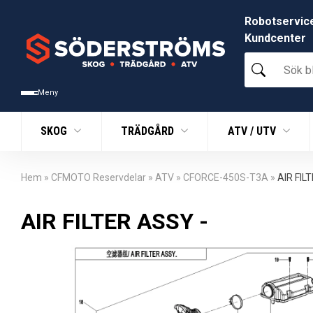
Robotservic
Kundcenter
Sök
bland
tusentals
Meny
produkter
SKOG
TRÄDGÅRD
ATV / UTV
Hem
»
CFMOTO Reservdelar
»
ATV
»
CFORCE-450S-T3A
»
AIR FIL
AIR FILTER ASSY -