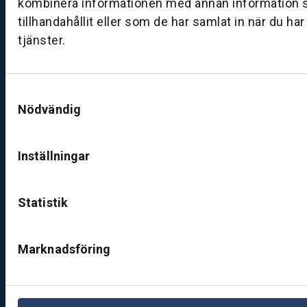
kombinera informationen med annan information 
ut
tillhandahållit eller som de har samlat in när du ha
ik
tjänster.
J
ö
n
Samtyckesval
k
Nödvändig
ö
pi
n
Inställningar
g
K
Statistik
u
n
d
Marknadsföring
c
e
nt