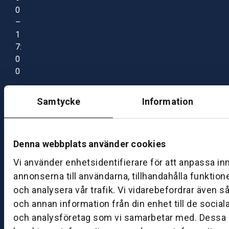
0
–
1
7:
0
0
Samtycke
Information
B
ut
ik
S
Denna webbplats använder cookies
k
Vi använder enhetsidentifierare för att anpassa in
ö
annonserna till användarna, tillhandahålla funktion
v
och analysera vår trafik. Vi vidarebefordrar även s
d
e
och annan information från din enhet till de socia
och analysföretag som vi samarbetar med. Dessa k
B