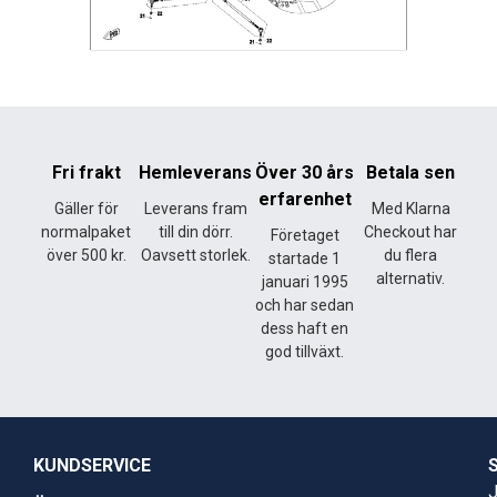
Fri frakt
Hemleverans
Över 30 års
Betala sen
erfarenhet
Gäller för
Leverans fram
Med Klarna
normalpaket
till din dörr.
Checkout har
Företaget
över 500 kr.
Oavsett storlek.
du flera
startade 1
alternativ.
januari 1995
och har sedan
dess haft en
god tillväxt.
KUNDSERVICE
J