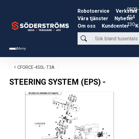
0500-
Robotservice
Verkstad
414
Våra tjänster
Nyheter
130
Om oss
Kundcenter
K
Sök
bland
Meny
tusentals
produkter
CFORCE-450L-T3A
STEERING SYSTEM (EPS) -