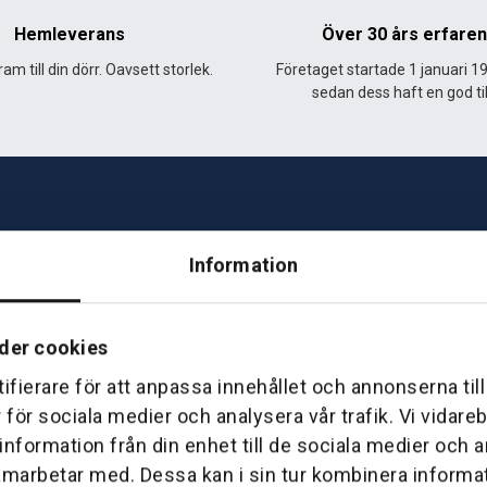
Hemleverans
Över 30 års erfare
am till din dörr. Oavsett storlek.
Företaget startade 1 januari 1
sedan dess haft en god til
Information
Telefon: 0500-414 1
ing
E-mail: support@soderst
der cookies
e
rkstad
ifierare för att anpassa innehållet och annonserna til
Gå till vår företagssu
r för sociala medier och analysera vår trafik. Vi vidar
 information från din enhet till de sociala medier och
amarbetar med. Dessa kan i sin tur kombinera inform