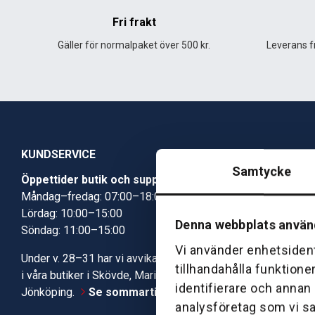
Fri frakt
Gäller för normalpaket över 500 kr.
Leverans fr
KUNDSERVICE
Samtycke
Öppettider butik och support
Butik Skövde
Måndag–fredag: 07:00–18:00
Butik Jönköp
Lördag: 10:00–15:00
Kundcenter
Denna webbplats använ
Söndag: 11:00–15:00
Robotservic
Boka tid i ve
Vi använder enhetsident
Under v. 28–31 har vi avvikande öppettider
Verkstad
tillhandahålla funktione
i våra butiker i Skövde, Mariestad och
identifierare och annan
Jönköping.
Se sommartiderna här
analysföretag som vi s