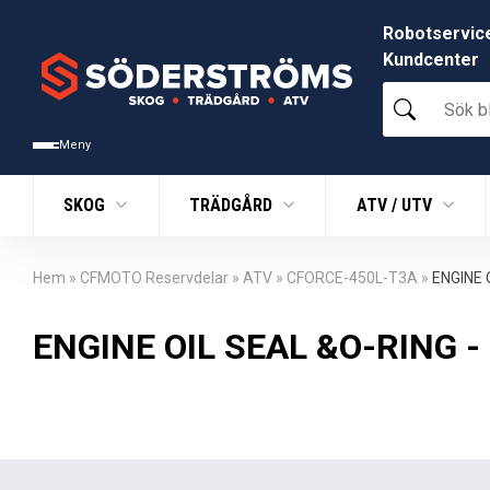
Robotservic
Kundcenter
Sök
bland
tusentals
Meny
produkter
SKOG
TRÄDGÅRD
ATV / UTV
Hem
»
CFMOTO Reservdelar
»
ATV
»
CFORCE-450L-T3A
»
ENGINE 
ENGINE OIL SEAL &O-RING -