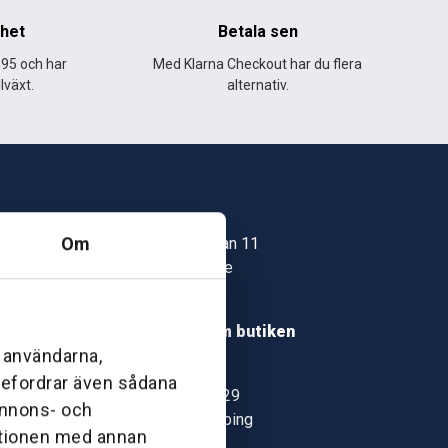
nhet
Betala sen
995 och har
Med Klarna Checkout har du flera
lväxt.
alternativ.
Skövde
Om
Jonstorpsgatan 11
549 37 Skövde
30
Hitta hit
roms.nu
Läs mer om butiken
l användarna,
pport
Jönköping
ebefordrar även sådana
Kämpevägen 29
 annons- och
553 02 Jönköping
ationen med annan