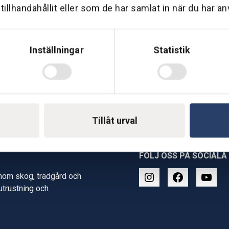
illhandahållit eller som de har samlat in när du har an
Inställningar
Statistik
Tillåt urval
FÖLJ OSS PÅ SOCIALA
inom skog, trädgård och
 utrustning och