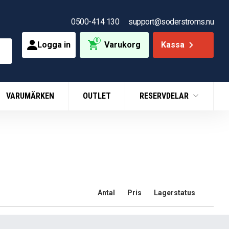
0500-414 130
support@soderstroms.nu
0
Logga in
Varukorg
Kassa
VARUMÄRKEN
OUTLET
RESERVDELAR
Antal
Pris
Lagerstatus