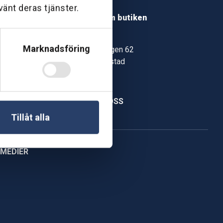
Hitta hit
vänt deras tjänster.
Läs mer om butiken
Mariestad
Marknadsföring
Storegårdsvägen 62
542 35 Mariestad
Hitta hit
KONTAKTA OSS
Tillåt alla
 MEDIER