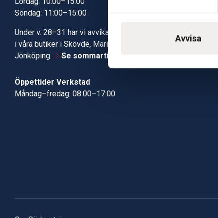
Lördag: 10:00–15:00
Kundcenter
Söndag: 11:00–15:00
Robotservic
Boka tid i ve
Under v. 28–31 har vi avvikande öppettider
Verkstad
Avvisa
i våra butiker i Skövde, Mariestad och
Jönköping.
Se sommartiderna här
Öppettider Verkstad
Måndag–fredag: 08:00–17:00