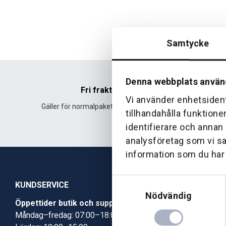
Samtycke
Denna webbplats använ
Fri frakt
Vi använder enhetsident
Gäller för normalpaket över 500 kr.
Leverans fr
tillhandahålla funktione
identifierare och annan
analysföretag som vi s
information som du har t
Samtyckesval
KUNDSERVICE
Nödvändig
Öppettider butik och support
Butik Skövde
Måndag–fredag: 07:00–18:00
Butik Jönköp