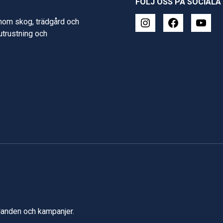
FÖLJ OSS PÅ SOCIALA
inom skog, trädgård och
 utrustning och
udanden och kampanjer.