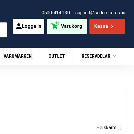
0500-414 130
support@soderstroms.nu
0
Logga in
Varukorg
Kassa
VARUMÄRKEN
OUTLET
RESERVDELAR
Helskärm