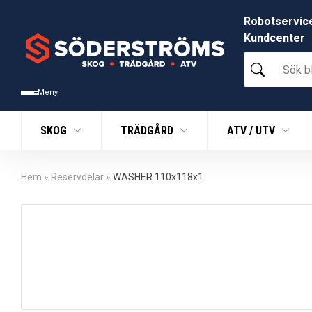
Robotservic
Kundcenter
Sök
bland
tusentals
Meny
produkter
SKOG
TRÄDGÅRD
ATV / UTV
Hem
»
Reservdelar
»
WASHER 110x118x1