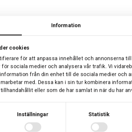
Information
der cookies
Hemleverans
Över 30 års erfare
ifierare för att anpassa innehållet och annonserna til
am till din dörr. Oavsett storlek.
Företaget startade 1 januari 1
r för sociala medier och analysera vår trafik. Vi vidar
sedan dess haft en god til
 information från din enhet till de sociala medier och
amarbetar med. Dessa kan i sin tur kombinera inform
illhandahållit eller som de har samlat in när du har an
Inställningar
Statistik
Telefon: 0500-414 1
ing