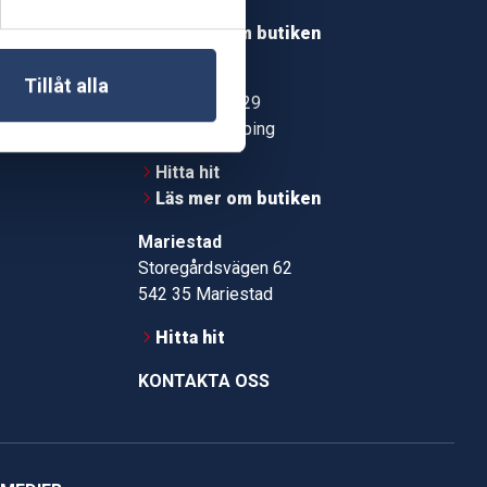
Hitta hit
roms.nu
Läs mer om butiken
pport
Jönköping
Tillåt alla
Kämpevägen 29
553 02 Jönköping
Hitta hit
Läs mer om butiken
Mariestad
Storegårdsvägen 62
542 35 Mariestad
Hitta hit
KONTAKTA OSS