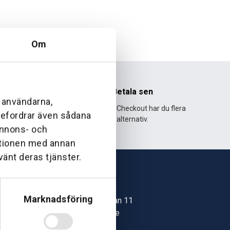
Om
nhet
Betala sen
l användarna,
995 och har
Med Klarna Checkout har du flera
ebefordrar även sådana
lväxt.
alternativ.
 annons- och
ationen med annan
vänt deras tjänster.
Skövde
Marknadsföring
Jonstorpsgatan 11
549 37 Skövde
30