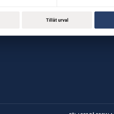
E-mail: support@soderst
e
rkstad
Gå till vår företagssu
Tillåt urval