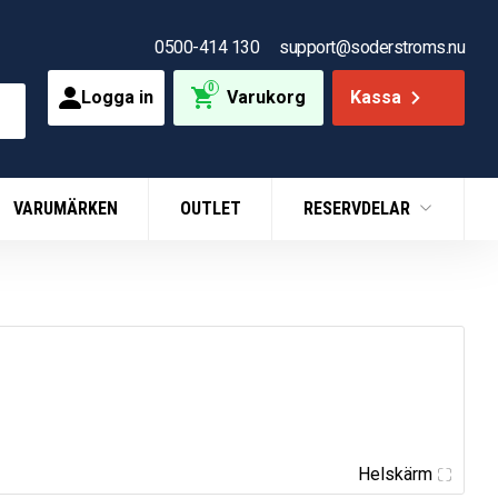
0500-414 130
support@soderstroms.nu
0
Logga in
Varukorg
Kassa
VARUMÄRKEN
OUTLET
RESERVDELAR
Helskärm