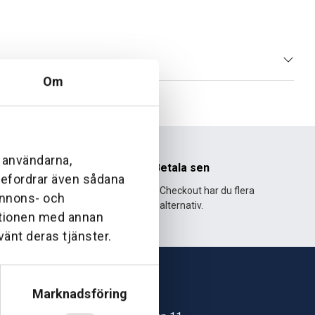
Om
l användarna,
nhet
Betala sen
ebefordrar även sådana
995 och har
Med Klarna Checkout har du flera
 annons- och
lväxt.
alternativ.
ationen med annan
vänt deras tjänster.
Marknadsföring
Skövde