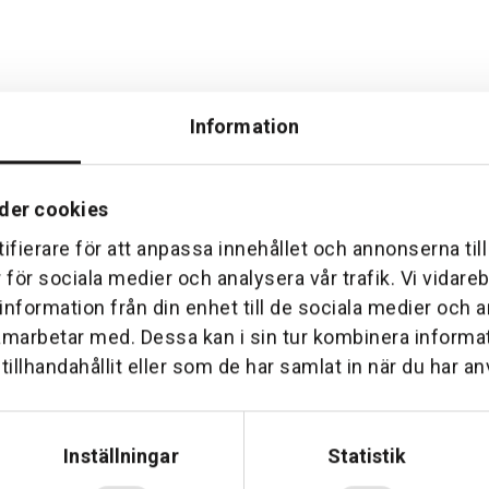
Information
der cookies
ifierare för att anpassa innehållet och annonserna til
Hemleverans
Över 30 års erfare
r för sociala medier och analysera vår trafik. Vi vidar
am till din dörr. Oavsett storlek.
Företaget startade 1 januari 1
 information från din enhet till de sociala medier och
sedan dess haft en god til
amarbetar med. Dessa kan i sin tur kombinera inform
illhandahållit eller som de har samlat in när du har an
Inställningar
Statistik