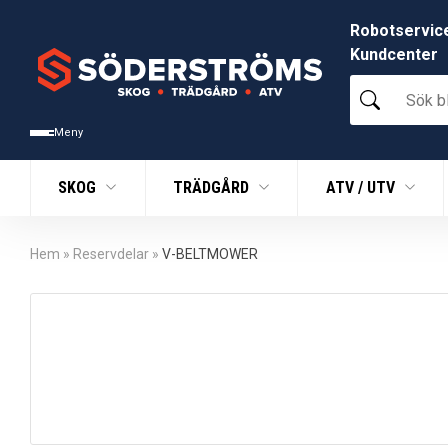
Robotservic
Kundcenter
Sök
bland
tusentals
Meny
produkter
SKOG
TRÄDGÅRD
ATV / UTV
Hem
»
Reservdelar
»
V-BELTMOWER