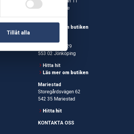
Jonstorpsgatan 11
549 37 Skövde
30
Hitta hit
roms.nu
Läs mer om butiken
Tillåt alla
pport
Jönköping
Kämpevägen 29
553 02 Jönköping
Hitta hit
Läs mer om butiken
Mariestad
Storegårdsvägen 62
542 35 Mariestad
Hitta hit
KONTAKTA OSS