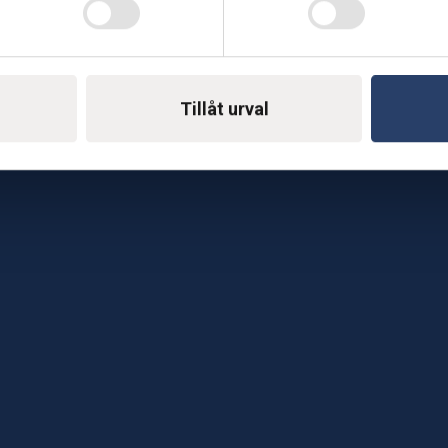
Telefon: 0500-414 1
ing
E-mail: support@soderst
e
Tillåt urval
rkstad
Gå till vår företagssu