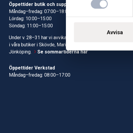
Öppettider butik och support
Butik Skövde
Måndag–fredag: 07:00–18:00
Butik Jönköp
Lördag: 10:00–15:00
Kundcenter
Söndag: 11:00–15:00
Robotservic
Avvisa
Boka tid i ve
Under v. 28–31 har vi avvikande öppettider
Verkstad
i våra butiker i Skövde, Mariestad och
Jönköping.
Se sommartiderna här
Öppettider Verkstad
Måndag–fredag: 08:00–17:00