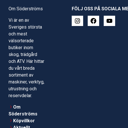
Om Söderströms
FÖLJ OSS PÅ SOCIALA M
Vi är en av
Sveriges största
och mest
välsorterade
butiker inom
skog, trädgård
och ATV. Här hittar
du vårt breda
sortiment av
maskiner, verktyg,
utrustning och
reservdelar.
Om
Söderströms
Köpvillkor
Aktuellt