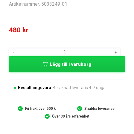
Artikelnummer:
5033249-01
480
kr
Uppsamlarlucka
-
+
Brilliant
Lägg till i varukorg
mängd
Beställningsvara
Beräknad leverans 4-7 dagar
Fri frakt över 500 kr
Snabba leveranser
Över 30 års erfarenhet