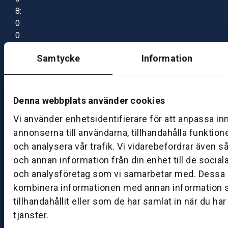
8:
0
0
–
Samtycke
Information
1
7:
0
0
Denna webbplats använder cookies
Vi använder enhetsidentifierare för att anpassa in
B
annonserna till användarna, tillhandahålla funktion
ut
och analysera vår trafik. Vi vidarebefordrar även s
ik
och annan information från din enhet till de socia
S
och analysföretag som vi samarbetar med. Dessa k
k
kombinera informationen med annan information 
ö
tillhandahållit eller som de har samlat in när du ha
v
tjänster.
d
e