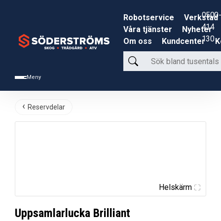
0500-
Robotservice
Verkstad
414
Våra tjänster
Nyheter
130
Om oss
Kundcenter
K
Sök
bland
Meny
tusentals
produkter
Reservdelar
Helskärm
Uppsamlarlucka Brilliant