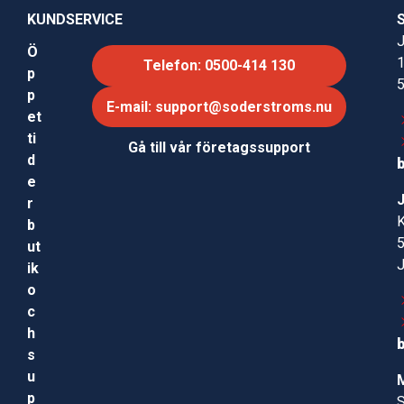
KUNDSERVICE
J
Ö
Telefon: 0500-414 130
p
p
E-mail: support@soderstroms.nu
et
ti
Gå till vår företagssupport
d
e
r
b
ut
ik
o
c
h
s
u
p
S