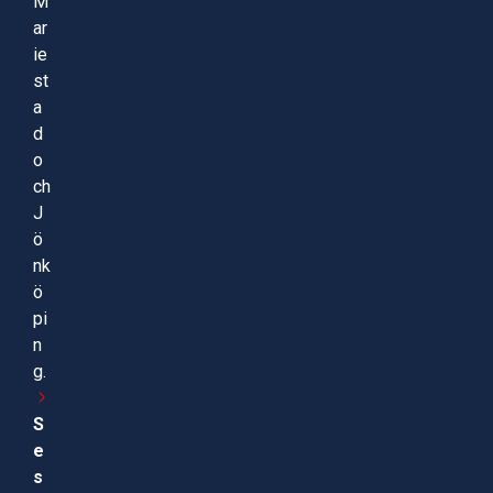
M
ar
ie
st
a
d
o
ch
J
ö
nk
ö
pi
n
g.
S
e
s