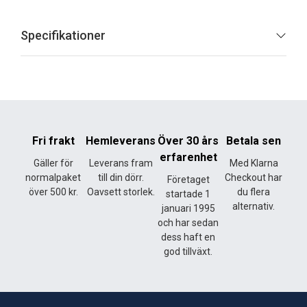
Specifikationer
Fri frakt
Hemleverans
Över 30 års
Betala sen
erfarenhet
Gäller för
Leverans fram
Med Klarna
normalpaket
till din dörr.
Checkout har
Företaget
över 500 kr.
Oavsett storlek.
du flera
startade 1
alternativ.
januari 1995
och har sedan
dess haft en
god tillväxt.