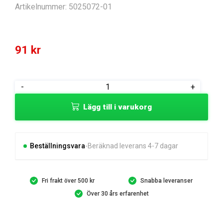
Artikelnummer:
5025072-01
91
kr
TÄCKBRICKA
-
+
INSUG
Lägg till i varukorg
mängd
Beställningsvara
Beräknad leverans 4-7 dagar
Fri frakt över 500 kr
Snabba leveranser
Över 30 års erfarenhet