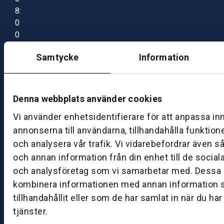
8:
0
0
–
Samtycke
Information
1
7:
0
0
Denna webbplats använder cookies
Vi använder enhetsidentifierare för att anpassa in
B
annonserna till användarna, tillhandahålla funktion
ut
och analysera vår trafik. Vi vidarebefordrar även s
ik
och annan information från din enhet till de socia
S
och analysföretag som vi samarbetar med. Dessa k
k
kombinera informationen med annan information 
ö
tillhandahållit eller som de har samlat in när du ha
v
tjänster.
d
e