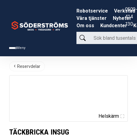
0500-
Robotservice
Verkstad
414
Våra tjänster
Nyheter
130
Om oss
Kundcenter
K
Sök
bland
Meny
tusentals
produkter
Reservdelar
Helskärm
TÄCKBRICKA INSUG