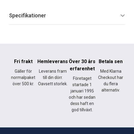
Specifikationer
Fri frakt
Hemleverans
Över 30 års
Betala sen
erfarenhet
Gäller för
Leverans fram
Med Klarna
normalpaket
till din dörr.
Checkout har
Företaget
över 500 kr.
Oavsett storlek.
du flera
startade 1
alternativ.
januari 1995
och har sedan
dess haft en
god tillväxt.