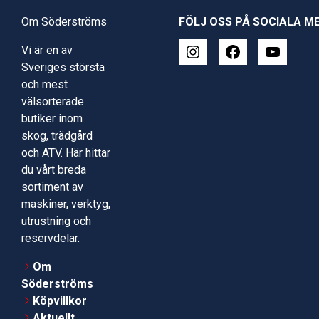
Om Söderströms
FÖLJ OSS PÅ SOCIALA M
Vi är en av
Sveriges största
och mest
välsorterade
butiker inom
skog, trädgård
och ATV. Här hittar
du vårt breda
sortiment av
maskiner, verktyg,
utrustning och
reservdelar.
Om
Söderströms
Köpvillkor
Aktuellt