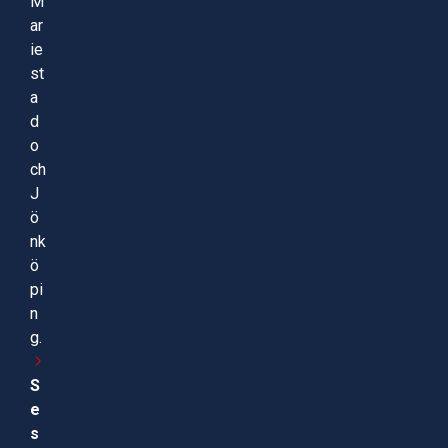
M
ar
ie
st
a
d
o
ch
J
ö
nk
ö
pi
n
g.
S
e
s