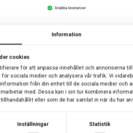
Snabba leveranser
Information
der cookies
ifierare för att anpassa innehållet och annonserna til
r för sociala medier och analysera vår trafik. Vi vidar
 information från din enhet till de sociala medier och
Hemleverans
Över 30 års erfare
amarbetar med. Dessa kan i sin tur kombinera inform
am till din dörr. Oavsett storlek.
Företaget startade 1 januari 1
illhandahållit eller som de har samlat in när du har an
sedan dess haft en god til
Inställningar
Statistik