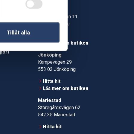
Skövde
Jonstorpsgatan 11
549 37 Skövde
30
Tillåt alla
Hitta hit
roms.nu
Läs mer om butiken
pport
Jönköping
Kämpevägen 29
553 02 Jönköping
Hitta hit
Läs mer om butiken
Mariestad
Storegårdsvägen 62
542 35 Mariestad
Hitta hit