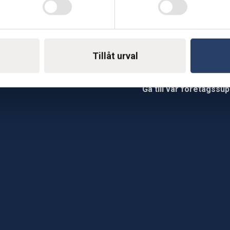
Telefon: 0500-414 1
ing
Tillåt urval
E-mail: support@soderst
e
rkstad
Gå till vår företagssu