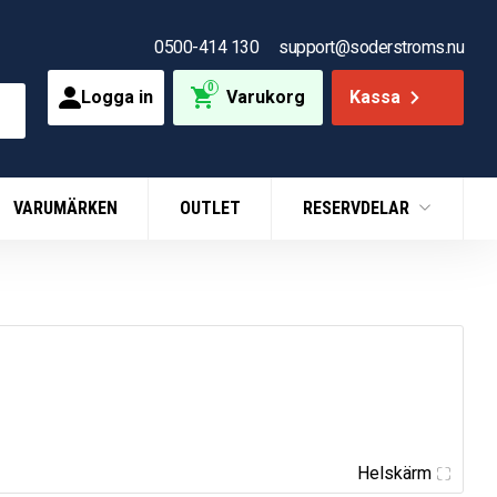
0500-414 130
support@soderstroms.nu
0
Logga in
Varukorg
Kassa
VARUMÄRKEN
OUTLET
RESERVDELAR
Helskärm