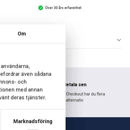
Över 30 års erfarenhet
Om
l användarna,
ebefordrar även sådana
 annons- och
nhet
Betala sen
ationen med annan
995 och har
Med Klarna Checkout har du flera
vänt deras tjänster.
lväxt.
alternativ.
Marknadsföring