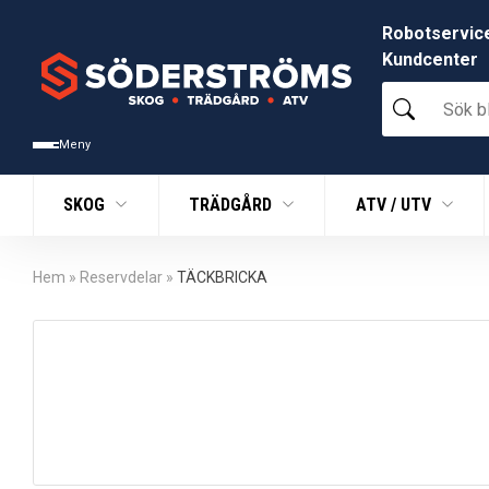
Robotservic
Kundcenter
Sök
bland
tusentals
Meny
produkter
SKOG
TRÄDGÅRD
ATV / UTV
Hem
»
Reservdelar
»
TÄCKBRICKA