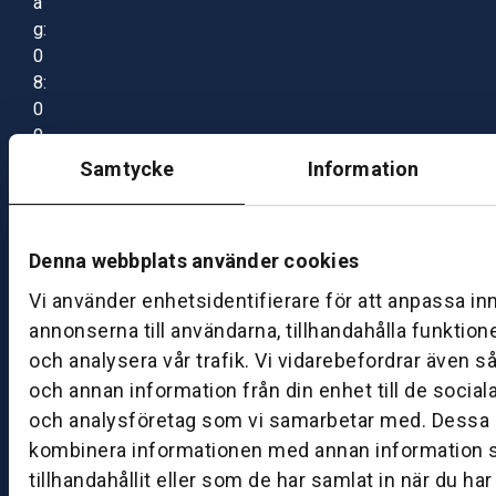
a
g:
0
8:
0
0
–
Samtycke
Information
1
7:
0
Denna webbplats använder cookies
0
Vi använder enhetsidentifierare för att anpassa in
annonserna till användarna, tillhandahålla funktion
B
och analysera vår trafik. Vi vidarebefordrar även s
ut
och annan information från din enhet till de socia
ik
och analysföretag som vi samarbetar med. Dessa k
S
k
kombinera informationen med annan information 
ö
tillhandahållit eller som de har samlat in när du ha