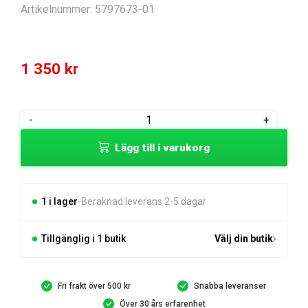
Artikelnummer:
5797673-01
1 350
kr
SKYDD
-
+
mängd
Lägg till i varukorg
1 i lager
Beräknad leverans 2-5 dagar
Tillgänglig i 1 butik
Välj din butik
Fri frakt över 500 kr
Snabba leveranser
Över 30 års erfarenhet