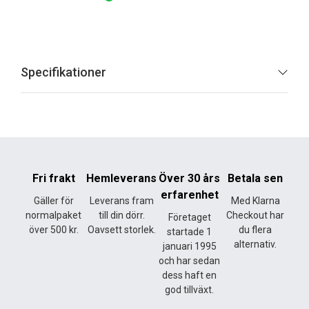
Specifikationer
Fri frakt
Hemleverans
Över 30 års
Betala sen
erfarenhet
Gäller för
Leverans fram
Med Klarna
normalpaket
till din dörr.
Checkout har
Företaget
över 500 kr.
Oavsett storlek.
du flera
startade 1
alternativ.
januari 1995
och har sedan
dess haft en
god tillväxt.