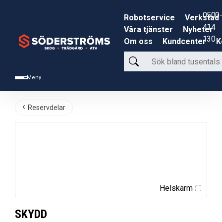
0500-
Robotservice
Verkstad
414
Våra tjänster
Nyheter
130
Om oss
Kundcenter
K
Sök
bland
Meny
tusentals
produkter
Reservdelar
Helskärm
SKYDD