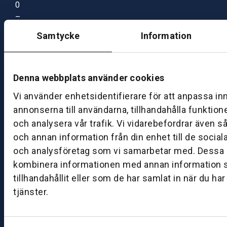
0
–
1
Samtycke
Information
7:
0
0
Denna webbplats använder cookies
Vi använder enhetsidentifierare för att anpassa in
B
annonserna till användarna, tillhandahålla funktion
ut
ik
och analysera vår trafik. Vi vidarebefordrar även s
S
och annan information från din enhet till de socia
k
och analysföretag som vi samarbetar med. Dessa k
ö
kombinera informationen med annan information 
v
tillhandahållit eller som de har samlat in när du ha
d
tjänster.
e
B