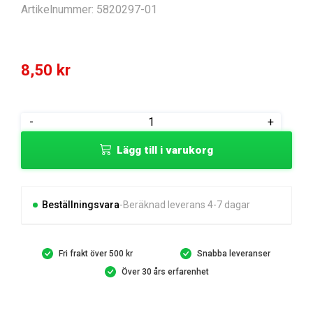
Artikelnummer:
5820297-01
8,50
kr
SKRUV
-
+
ITXSCM
Lägg till i varukorg
M5X20
T27
12.9
T
Beställningsvara
Beräknad leverans 4-7 dagar
mängd
Fri frakt över 500 kr
Snabba leveranser
Över 30 års erfarenhet