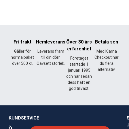
Fri frakt
Hemleverans
Över 30 års
Betala sen
erfarenhet
Gäller för
Leverans fram
Med Klarna
normalpaket
till din dörr.
Checkout har
Företaget
över 500 kr.
Oavsett storlek.
du flera
startade 1
alternativ.
januari 1995
och har sedan
dess haft en
god tillväxt.
KUNDSERVICE
J
Ö