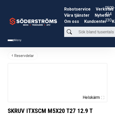
0500-
Robotservice
Verkstad
414
Våra tjänster
Nyheter
130
Om oss
Kundcenter
K
Sök
bland
Meny
tusentals
produkter
Reservdelar
Helskärm
SKRUV ITXSCM M5X20 T27 12.9 T