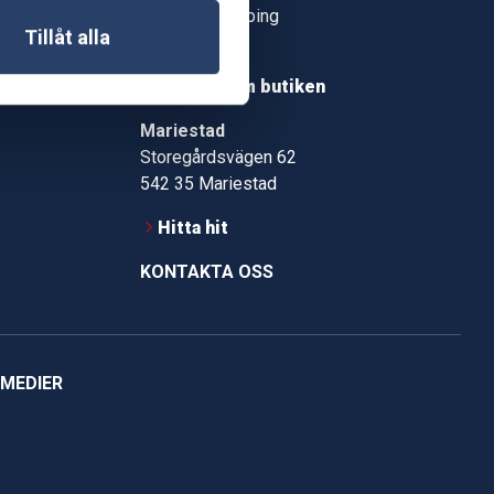
553 02 Jönköping
Tillåt alla
Hitta hit
Läs mer om butiken
Mariestad
Storegårdsvägen 62
542 35 Mariestad
Hitta hit
KONTAKTA OSS
 MEDIER