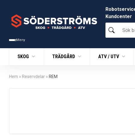
Robotservic
Kundcenter
Sök
bland
tusentals
Meny
produkter
SKOG
TRÄDGÅRD
ATV / UTV
Hem
»
Reservdelar
»
REM