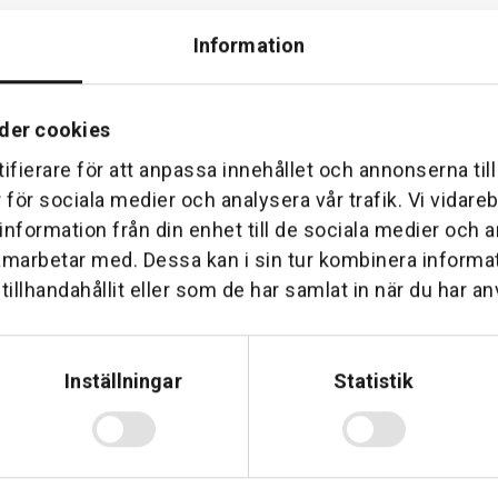
Information
Hemleverans
Över 30 års erfare
am till din dörr. Oavsett storlek.
Företaget startade 1 januari 1
der cookies
sedan dess haft en god til
ifierare för att anpassa innehållet och annonserna til
r för sociala medier och analysera vår trafik. Vi vidar
 information från din enhet till de sociala medier och
amarbetar med. Dessa kan i sin tur kombinera inform
illhandahållit eller som de har samlat in när du har an
Telefon: 0500-414 1
ing
Inställningar
Statistik
E-mail: support@soderst
e
rkstad
Gå till vår företagssu