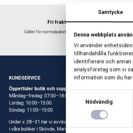
Samtycke
Fri frakt
Gäller för normalpaket över 500 kr.
Leverans fr
Denna webbplats använ
Vi använder enhetsident
tillhandahålla funktione
identifierare och annan
analysföretag som vi s
information som du har t
KUNDSERVICE
Öppettider butik och support
Butik Skövde
Samtyckesval
Måndag–fredag: 07:00–18:00
Butik Jönköp
Nödvändig
Lördag: 10:00–15:00
Kundcenter
Söndag: 11:00–15:00
Robotservic
Boka tid i ve
Under v. 28–31 har vi avvikande öppettider
Verkstad
i våra butiker i Skövde, Mariestad och