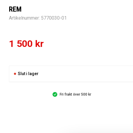
REM
Artikelnummer:
5770030-01
1 500
kr
Slut i lager
Fri frakt över 500 kr