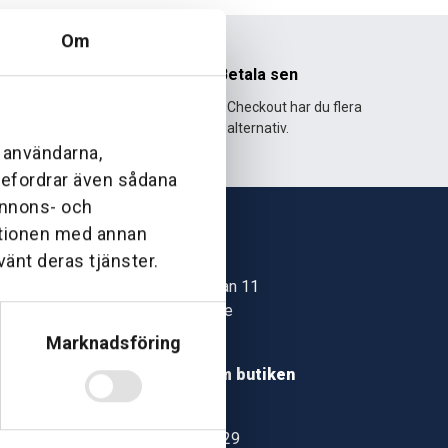
Om
nhet
Betala sen
995 och har
Med Klarna Checkout har du flera
lväxt.
alternativ.
l användarna,
ebefordrar även sådana
 annons- och
ationen med annan
vänt deras tjänster.
Skövde
Jonstorpsgatan 11
549 37 Skövde
30
Marknadsföring
Hitta hit
roms.nu
Läs mer om butiken
pport
Jönköping
Kämpevägen 29