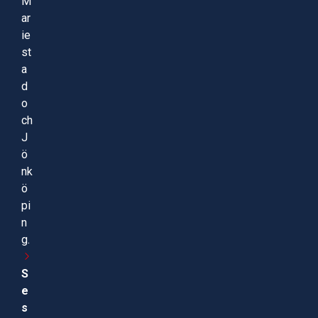
M
ar
ie
st
a
d
o
ch
J
ö
nk
ö
pi
n
g.
S
e
s