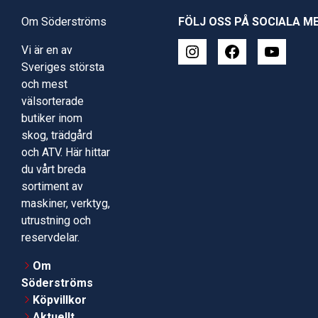
Om Söderströms
FÖLJ OSS PÅ SOCIALA M
Vi är en av
Sveriges största
och mest
välsorterade
butiker inom
skog, trädgård
och ATV. Här hittar
du vårt breda
sortiment av
maskiner, verktyg,
utrustning och
reservdelar.
Om
Söderströms
Köpvillkor
Aktuellt