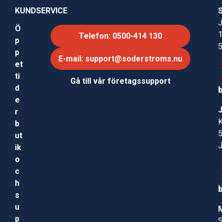
KUNDSERVICE
J
Ö
Telefon: 0500-414 130
p
p
E-mail: support@soderstroms.nu
et
ti
Gå till vår företagssupport
d
e
r
b
ut
ik
o
c
h
s
u
p
S