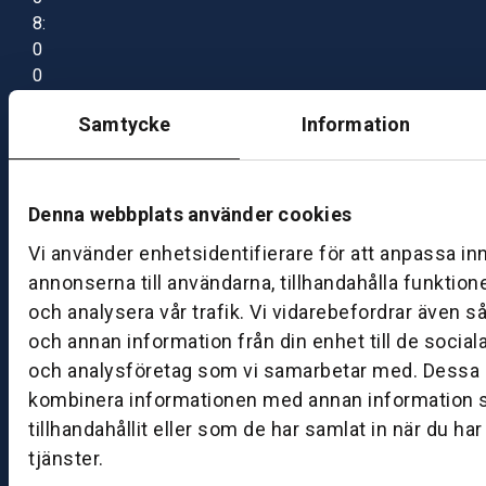
8:
0
0
–
Samtycke
Information
1
7:
0
0
Denna webbplats använder cookies
Vi använder enhetsidentifierare för att anpassa in
B
annonserna till användarna, tillhandahålla funktion
ut
och analysera vår trafik. Vi vidarebefordrar även s
ik
och annan information från din enhet till de socia
S
och analysföretag som vi samarbetar med. Dessa k
k
kombinera informationen med annan information 
ö
tillhandahållit eller som de har samlat in när du ha
v
tjänster.
d
e