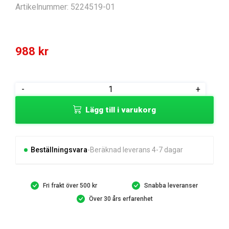
Artikelnummer:
5224519-01
988
kr
REDSKAPSRAM
-
+
mängd
Lägg till i varukorg
Beställningsvara
Beräknad leverans 4-7 dagar
Fri frakt över 500 kr
Snabba leveranser
Över 30 års erfarenhet