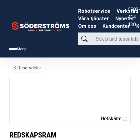
0500-
Robotservice
Verkstad
414
Våra tjänster
Nyheter
130
Om oss
Kundcenter
K
Sök
bland
Meny
tusentals
produkter
Reservdelar
Helskärm
REDSKAPSRAM