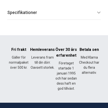
Specifikationer
Fri frakt
Hemleverans
Över 30 års
Betala sen
erfarenhet
Gäller för
Leverans fram
Med Klarna
normalpaket
till din dörr.
Checkout har
Företaget
över 500 kr.
Oavsett storlek.
du flera
startade 1
alternativ.
januari 1995
och har sedan
dess haft en
god tillväxt.