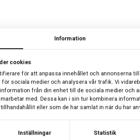
Information
der cookies
ifierare för att anpassa innehållet och annonserna til
Hemleverans
Över 30 års erfare
r för sociala medier och analysera vår trafik. Vi vidar
am till din dörr. Oavsett storlek.
Företaget startade 1 januari 1
 information från din enhet till de sociala medier och
sedan dess haft en god til
amarbetar med. Dessa kan i sin tur kombinera inform
illhandahållit eller som de har samlat in när du har an
Inställningar
Statistik