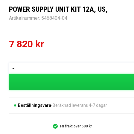
POWER SUPPLY UNIT KIT 12A, US,
Artikelnummer:
5468404-04
7 820
kr
POWER
-
SUPPLY
UNIT
KIT
12A,
US,
Beställningsvara
Beräknad leverans 4-7 dagar
mängd
Fri frakt över 500 kr