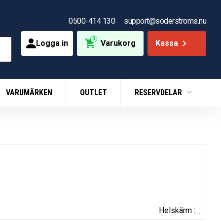
0500-414 130
support@soderstroms.nu
0
Logga in
Varukorg
Kassa
VARUMÄRKEN
OUTLET
RESERVDELAR
Helskärm