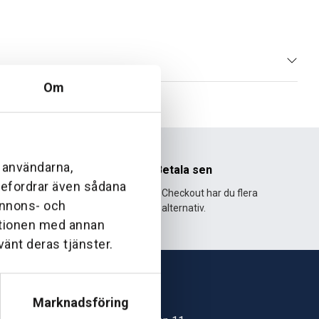
Om
l användarna,
nhet
Betala sen
ebefordrar även sådana
995 och har
Med Klarna Checkout har du flera
 annons- och
lväxt.
alternativ.
ationen med annan
vänt deras tjänster.
Marknadsföring
Skövde