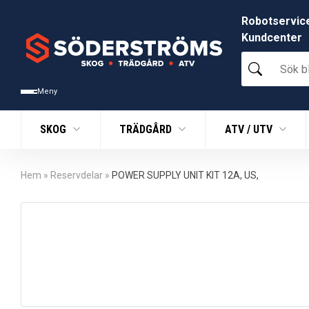
Robotservic
Kundcenter
Sök
bland
tusentals
Meny
produkter
SKOG
TRÄDGÅRD
ATV / UTV
Hem
»
Reservdelar
»
POWER SUPPLY UNIT KIT 12A, US,