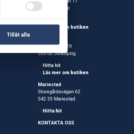
Jonstorpsgatan 11
549 37 Skövde
30
Hitta hit
roms.nu
Läs mer om butiken
Tillåt alla
pport
Jönköping
Kämpevägen 29
553 02 Jönköping
Hitta hit
Läs mer om butiken
Mariestad
Storegårdsvägen 62
542 35 Mariestad
Hitta hit
KONTAKTA OSS