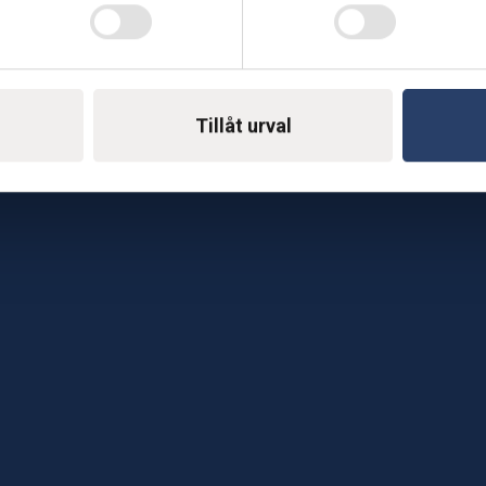
Telefon: 0500-414 1
ing
E-mail: support@soderst
e
rkstad
Tillåt urval
Gå till vår företagssu