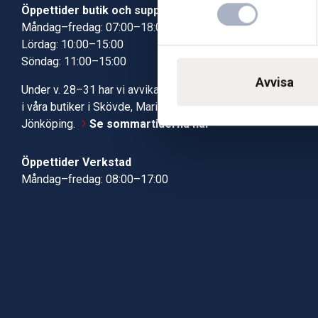
Öppettider butik och support
Butik Skövde
Måndag–fredag: 07:00–18:00
Butik Jönköp
Lördag: 10:00–15:00
Kundcenter
Söndag: 11:00–15:00
Robotservic
Boka tid i ve
Avvisa
Under v. 28–31 har vi avvikande öppettider
Verkstad
i våra butiker i Skövde, Mariestad och
Jönköping.
Se sommartiderna här
Öppettider Verkstad
Måndag–fredag: 08:00–17:00