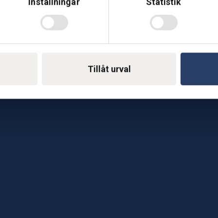
Inställningar
Statistik
Telefon: 0500-414 1
ing
E-mail: support@soderst
e
Tillåt urval
rkstad
Gå till vår företagssu