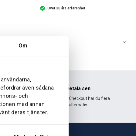
Över 30 års erfarenhet
Om
l användarna,
ebefordrar även sådana
nhet
Betala sen
 annons- och
995 och har
Med Klarna Checkout har du flera
ationen med annan
lväxt.
alternativ.
vänt deras tjänster.