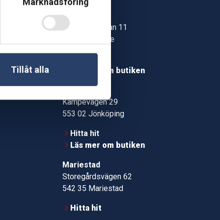
Marknadsföring
Skövde
Jonstorpsgatan 11
549 37 Skövde
30
Hitta hit
roms.nu
Tillåt alla
Läs mer om butiken
pport
Jönköping
Kämpevägen 29
553 02 Jönköping
Hitta hit
Läs mer om butiken
Mariestad
Storegårdsvägen 62
542 35 Mariestad
Hitta hit