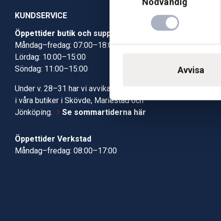
Nödvändig
KUNDSERVICE
Öppettider butik och support
Butik Skövde
Måndag–fredag: 07:00–18:00
Butik Jönköp
Lördag: 10:00–15:00
Kundcenter
Söndag: 11:00–15:00
Robotservic
Avvisa
Boka tid i ve
Under v. 28–31 har vi avvikande öppettider
Verkstad
i våra butiker i Skövde, Mariestad och
Jönköping.
Se sommartiderna här
Öppettider Verkstad
Måndag–fredag: 08:00–17:00