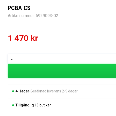
PCBA CS
Artikelnummer:
5929093-02
1 470
kr
PCBA
-
CS
mängd
4 i lager
Beräknad leverans 2-5 dagar
Tillgänglig i 3 butiker