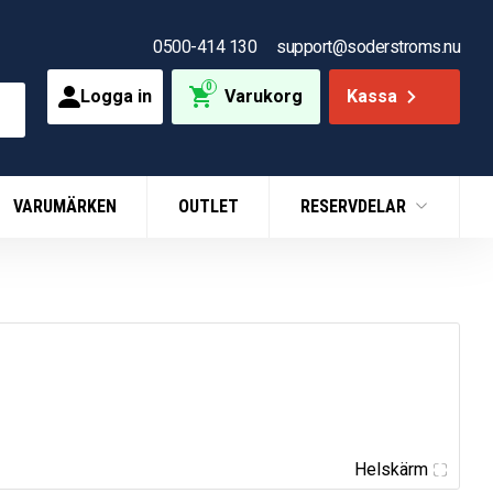
0500-414 130
support@soderstroms.nu
0
Logga in
Varukorg
Kassa
VARUMÄRKEN
OUTLET
RESERVDELAR
Helskärm