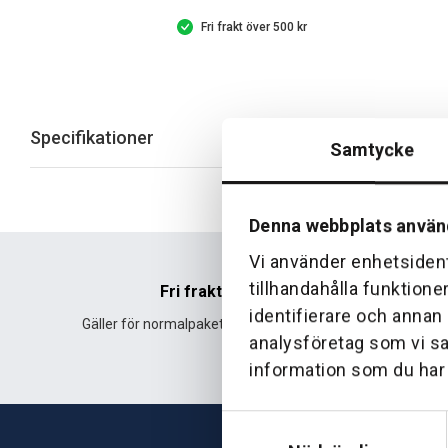
Fri frakt över 500 kr
Specifikationer
Samtycke
Denna webbplats använ
Vi använder enhetsident
tillhandahålla funktione
Fri frakt
identifierare och annan
Gäller för normalpaket över 500 kr.
Leverans fr
analysföretag som vi s
information som du har t
Samtyckesval