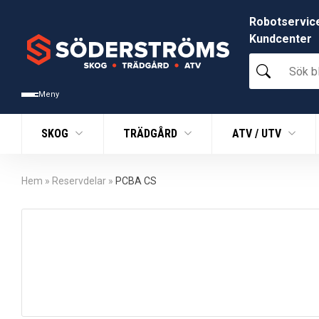
Robotservic
Kundcenter
Sök
bland
tusentals
Meny
produkter
SKOG
TRÄDGÅRD
ATV / UTV
Hem
»
Reservdelar
»
PCBA CS