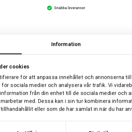
Snabba leveranser
Information
der cookies
ifierare för att anpassa innehållet och annonserna til
r för sociala medier och analysera vår trafik. Vi vidar
Hemleverans
Över 30 års erfare
 information från din enhet till de sociala medier och
am till din dörr. Oavsett storlek.
Företaget startade 1 januari 1
amarbetar med. Dessa kan i sin tur kombinera inform
sedan dess haft en god til
illhandahållit eller som de har samlat in när du har an