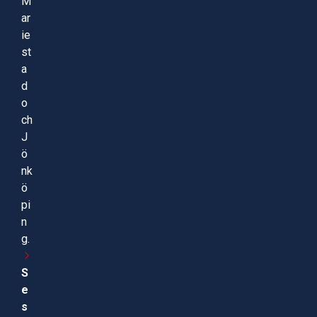
M
ar
ie
st
a
d
o
ch
J
ö
nk
ö
pi
n
g.
S
e
s