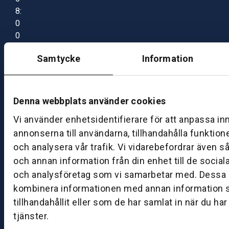
8:
0
0
–
Samtycke
Information
1
7:
0
0
Denna webbplats använder cookies
Vi använder enhetsidentifierare för att anpassa in
B
annonserna till användarna, tillhandahålla funktion
ut
och analysera vår trafik. Vi vidarebefordrar även s
ik
och annan information från din enhet till de socia
S
och analysföretag som vi samarbetar med. Dessa k
k
kombinera informationen med annan information 
ö
tillhandahållit eller som de har samlat in när du ha
v
tjänster.
d
e