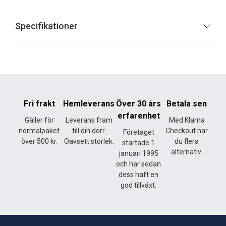
Specifikationer
Fri frakt
Hemleverans
Över 30 års
Betala sen
erfarenhet
Gäller för
Leverans fram
Med Klarna
normalpaket
till din dörr.
Checkout har
Företaget
över 500 kr.
Oavsett storlek.
du flera
startade 1
alternativ.
januari 1995
och har sedan
dess haft en
god tillväxt.