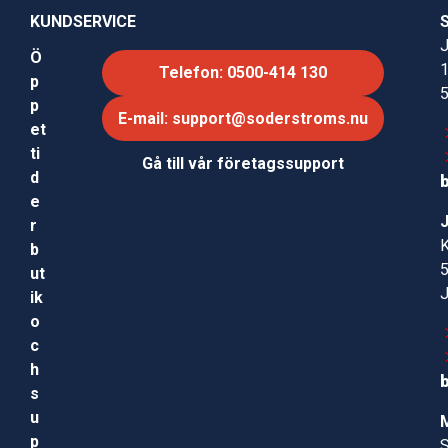
KUNDSERVICE
J
Ö
Telefon: 0500-414 130
p
p
E-mail: support@soderstroms.nu
et
ti
Gå till vår företagssupport
d
e
r
b
ut
ik
o
c
h
s
u
p
S