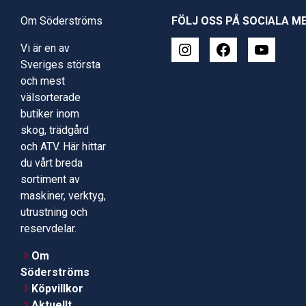
Om Söderströms
FÖLJ OSS PÅ SOCIALA M
Vi är en av
Sveriges största
och mest
välsorterade
butiker inom
skog, trädgård
och ATV. Här hittar
du vårt breda
sortiment av
maskiner, verktyg,
utrustning och
reservdelar.
Om
Söderströms
Köpvillkor
Aktuellt