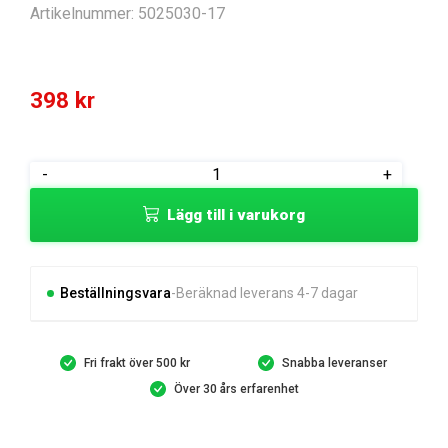
Artikelnummer:
5025030-17
398
kr
MONTERINGSVERKTYG
-
+
mängd
Lägg till i varukorg
Beställningsvara
Beräknad leverans 4-7 dagar
Fri frakt över 500 kr
Snabba leveranser
Över 30 års erfarenhet