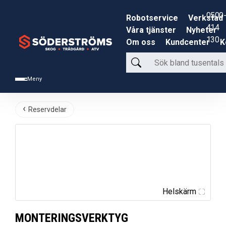
0500-
Robotservice
Verkstad
414
Våra tjänster
Nyheter
130
Om oss
Kundcenter
K
Sök
bland
Meny
tusentals
produkter
Reservdelar
Helskärm
MONTERINGSVERKTYG