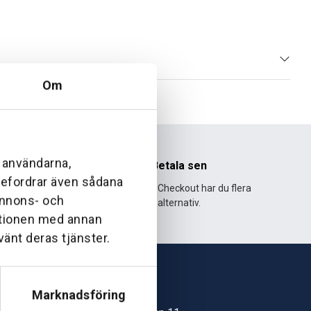
Om
l användarna,
nhet
Betala sen
ebefordrar även sådana
995 och har
Med Klarna Checkout har du flera
 annons- och
lväxt.
alternativ.
ationen med annan
vänt deras tjänster.
Marknadsföring
Skövde