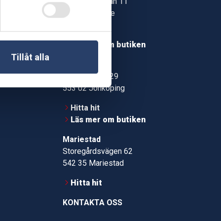
Jonstorpsgatan 11
549 37 Skövde
30
Hitta hit
roms.nu
Läs mer om butiken
Tillåt alla
pport
Jönköping
Kämpevägen 29
553 02 Jönköping
Hitta hit
Läs mer om butiken
Mariestad
Storegårdsvägen 62
542 35 Mariestad
Hitta hit
KONTAKTA OSS