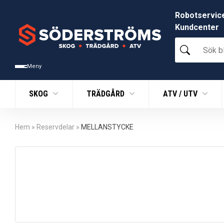
Robotservic
Kundcenter
Sök
bland
tusentals
Meny
produkter
SKOG
TRÄDGÅRD
ATV / UTV
Hem
»
Reservdelar
»
MELLANSTYCKE