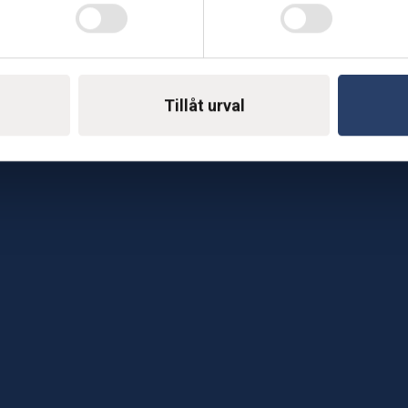
Telefon: 0500-414 1
ing
E-mail: support@soderst
e
rkstad
Tillåt urval
Gå till vår företagssu