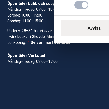
Öppettider butik och support
Butik Skövde
Måndag–fredag: 07:00–18:00
Butik Jönköp
Lördag: 10:00–15:00
Kundcenter
Söndag: 11:00–15:00
Robotservic
Boka tid i ve
Avvisa
Under v. 28–31 har vi avvikande öppettider
Verkstad
i våra butiker i Skövde, Mariestad och
Jönköping.
Se sommartiderna här
Öppettider Verkstad
Måndag–fredag: 08:00–17:00