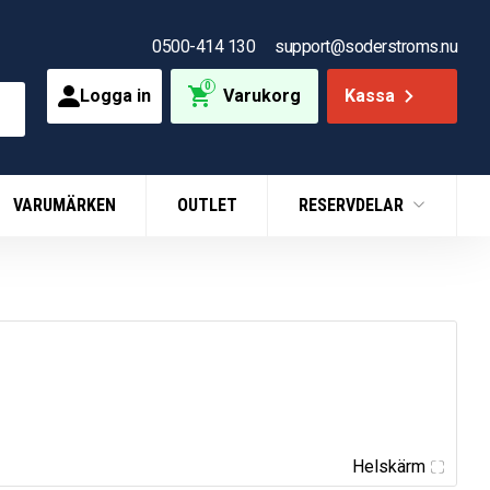
0500-414 130
support@soderstroms.nu
0
Logga in
Varukorg
Kassa
VARUMÄRKEN
OUTLET
RESERVDELAR
Helskärm