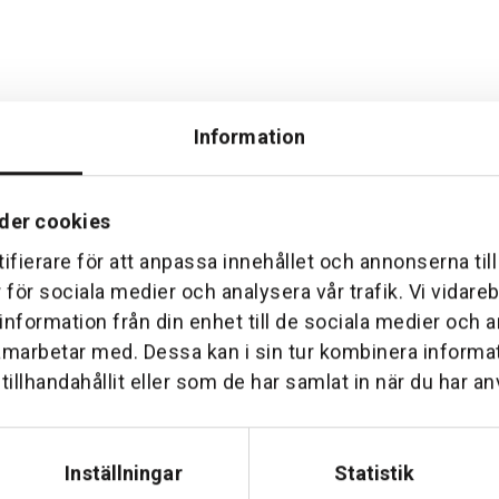
Information
der cookies
ifierare för att anpassa innehållet och annonserna til
Hemleverans
Över 30 års erfare
r för sociala medier och analysera vår trafik. Vi vidar
am till din dörr. Oavsett storlek.
Företaget startade 1 januari 1
 information från din enhet till de sociala medier och
sedan dess haft en god til
amarbetar med. Dessa kan i sin tur kombinera inform
illhandahållit eller som de har samlat in när du har an
Inställningar
Statistik