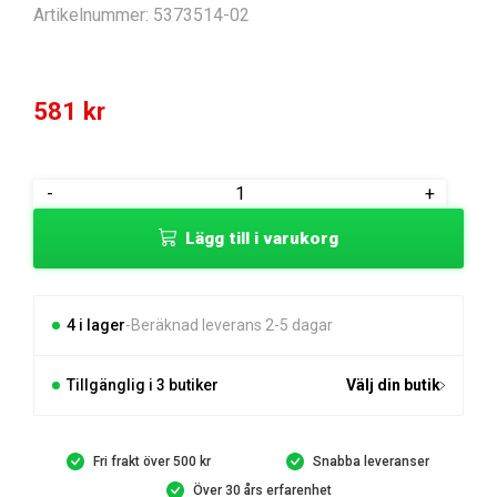
Artikelnummer:
5373514-02
581
kr
MEDBRINGARE
-
+
KPL
Lägg till i varukorg
mängd
4 i lager
Beräknad leverans 2-5 dagar
Tillgänglig i 3 butiker
Välj din butik
Fri frakt över 500 kr
Snabba leveranser
Över 30 års erfarenhet