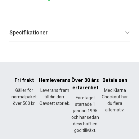
Specifikationer
Fri frakt
Hemleverans
Över 30 års
Betala sen
erfarenhet
Gäller för
Leverans fram
Med Klarna
normalpaket
till din dörr.
Checkout har
Företaget
över 500 kr.
Oavsett storlek.
du flera
startade 1
alternativ.
januari 1995
och har sedan
dess haft en
god tillväxt.