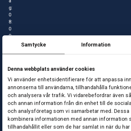
a
g:
0
8:
0
0
–
Samtycke
Information
1
7:
0
Denna webbplats använder cookies
0
Vi använder enhetsidentifierare för att anpassa in
annonserna till användarna, tillhandahålla funktion
B
och analysera vår trafik. Vi vidarebefordrar även s
ut
och annan information från din enhet till de socia
ik
och analysföretag som vi samarbetar med. Dessa k
S
k
kombinera informationen med annan information 
ö
tillhandahållit eller som de har samlat in när du ha