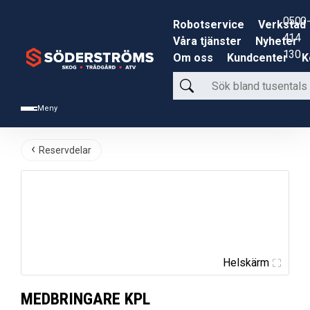
0500-
Robotservice
Verkstad
414
Våra tjänster
Nyheter
130
Om oss
Kundcenter
K
Sök
bland
Meny
tusentals
produkter
Reservdelar
Helskärm
MEDBRINGARE KPL