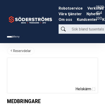
0500-
Robotservice
Verkstad
414
Våra tjänster
Nyheter
130
Om oss
Kundcenter
K
Sök
bland
Meny
tusentals
produkter
Reservdelar
Helskärm
MEDBRINGARE