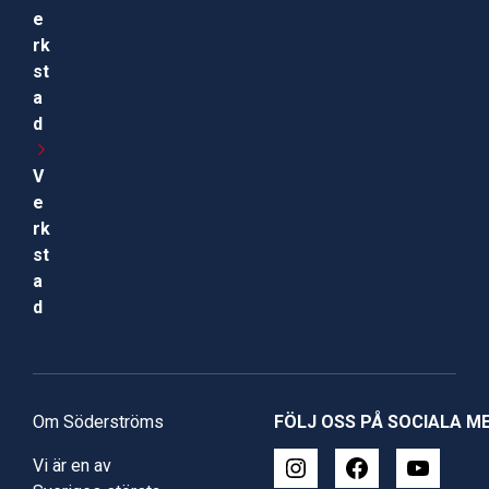
e
rk
st
a
d
V
e
rk
st
a
d
Om Söderströms
FÖLJ OSS PÅ SOCIALA M
Vi är en av