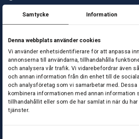
–
1
Samtycke
Information
7:
0
0
Denna webbplats använder cookies
B
Vi använder enhetsidentifierare för att anpassa in
ut
annonserna till användarna, tillhandahålla funktion
ik
och analysera vår trafik. Vi vidarebefordrar även s
S
och annan information från din enhet till de socia
k
och analysföretag som vi samarbetar med. Dessa k
ö
kombinera informationen med annan information 
v
tillhandahållit eller som de har samlat in när du ha
d
tjänster.
e
B
ut
Samtyckesval