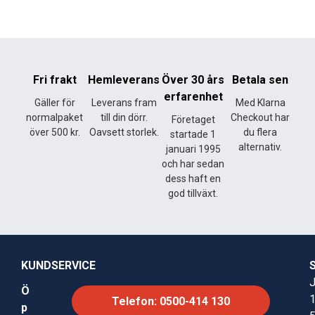
Fri frakt
Hemleverans
Över 30 års
Betala sen
erfarenhet
Gäller för
Leverans fram
Med Klarna
normalpaket
till din dörr.
Checkout har
Företaget
över 500 kr.
Oavsett storlek.
du flera
startade 1
alternativ.
januari 1995
och har sedan
dess haft en
god tillväxt.
KUNDSERVICE
J
Ö
Telefon: 0500-414 130
p