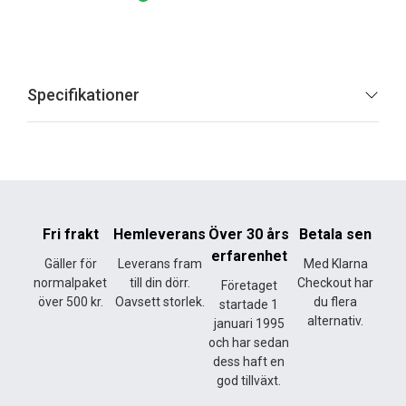
Specifikationer
Fri frakt
Hemleverans
Över 30 års
Betala sen
erfarenhet
Gäller för
Leverans fram
Med Klarna
normalpaket
till din dörr.
Checkout har
Företaget
över 500 kr.
Oavsett storlek.
du flera
startade 1
alternativ.
januari 1995
och har sedan
dess haft en
god tillväxt.