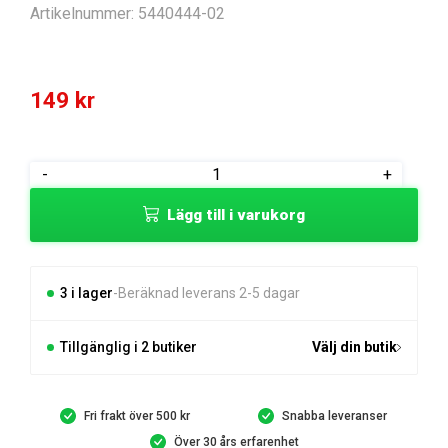
Artikelnummer:
5440444-02
149
kr
LOCK
-
+
mängd
Lägg till i varukorg
3 i lager
Beräknad leverans 2-5 dagar
Tillgänglig i 2 butiker
Välj din butik
Fri frakt över 500 kr
Snabba leveranser
Över 30 års erfarenhet