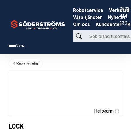
0500-
Robotservice
Verkstad
414
Våra tjänster
Nyheter
130
Om oss
Kundcenter
K
Sök
bland
Meny
tusentals
produkter
Reservdelar
Helskärm
LOCK