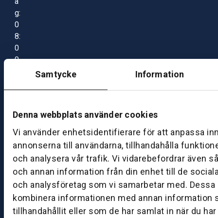
a
g:
0
8:
0
0
–
Samtycke
Information
1
7:
0
Denna webbplats använder cookies
0
Vi använder enhetsidentifierare för att anpassa in
annonserna till användarna, tillhandahålla funktion
B
och analysera vår trafik. Vi vidarebefordrar även s
ut
och annan information från din enhet till de socia
ik
och analysföretag som vi samarbetar med. Dessa k
S
k
kombinera informationen med annan information 
ö
tillhandahållit eller som de har samlat in när du ha