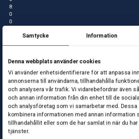
8:
0
0
–
Samtycke
Information
1
7:
0
0
Denna webbplats använder cookies
Vi använder enhetsidentifierare för att anpassa in
B
annonserna till användarna, tillhandahålla funktion
ut
och analysera vår trafik. Vi vidarebefordrar även s
ik
och annan information från din enhet till de socia
S
och analysföretag som vi samarbetar med. Dessa k
k
kombinera informationen med annan information 
ö
tillhandahållit eller som de har samlat in när du ha
v
tjänster.
d
e