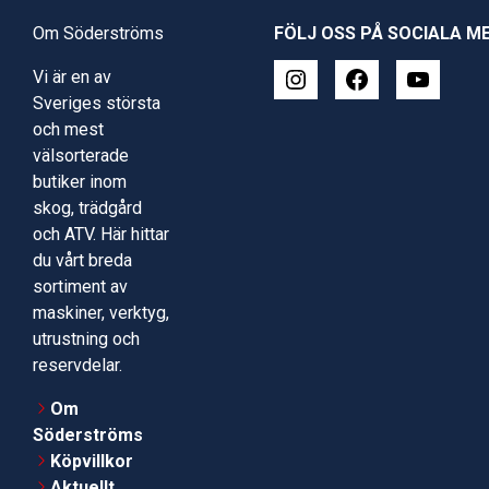
Om Söderströms
FÖLJ OSS PÅ SOCIALA M
Vi är en av
Sveriges största
och mest
välsorterade
butiker inom
skog, trädgård
och ATV. Här hittar
du vårt breda
sortiment av
maskiner, verktyg,
utrustning och
reservdelar.
Om
Söderströms
Köpvillkor
Aktuellt