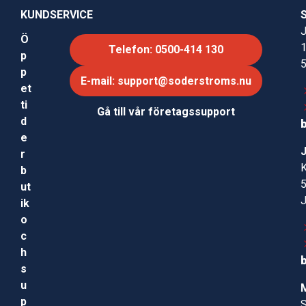
KUNDSERVICE
J
Ö
Telefon: 0500-414 130
p
p
E-mail: support@soderstroms.nu
et
ti
Gå till vår företagssupport
d
e
r
b
ut
ik
o
c
h
s
u
p
S