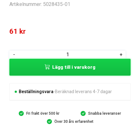
Artikelnummer:
5028435-01
61
kr
LINA
-
+
mängd
Lägg till i varukorg
Beställningsvara
Beräknad leverans 4-7 dagar
Fri frakt över 500 kr
Snabba leveranser
Över 30 års erfarenhet