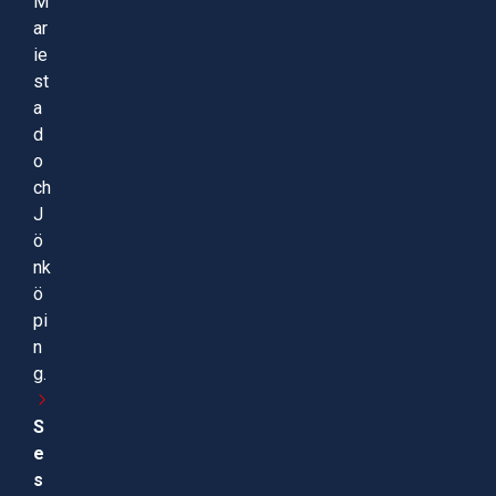
M
ar
ie
st
a
d
o
ch
J
ö
nk
ö
pi
n
g.
S
e
s