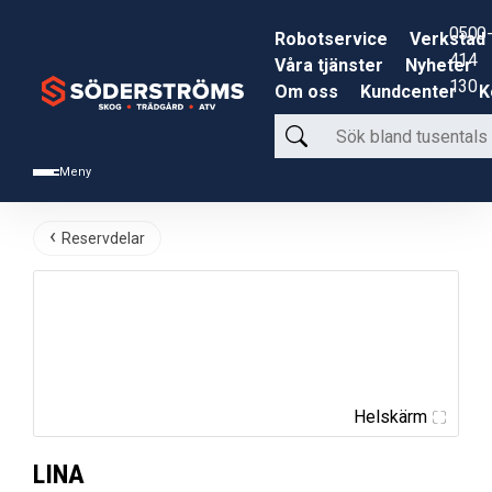
0500-
Robotservice
Verkstad
414
Våra tjänster
Nyheter
130
Om oss
Kundcenter
K
Sök
bland
Meny
tusentals
produkter
Reservdelar
Helskärm
LINA