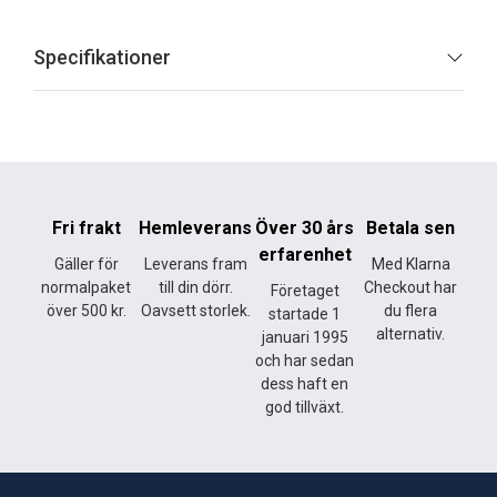
Specifikationer
Fri frakt
Hemleverans
Över 30 års
Betala sen
erfarenhet
Gäller för
Leverans fram
Med Klarna
normalpaket
till din dörr.
Checkout har
Företaget
över 500 kr.
Oavsett storlek.
du flera
startade 1
alternativ.
januari 1995
och har sedan
dess haft en
god tillväxt.