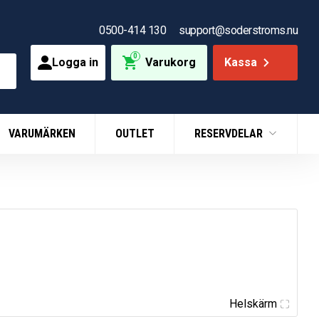
0500-414 130
support@soderstroms.nu
0
Logga in
Varukorg
Kassa
VARUMÄRKEN
OUTLET
RESERVDELAR
Helskärm