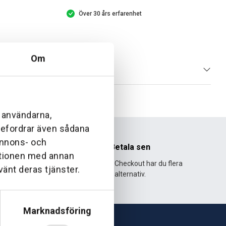
Över 30 års erfarenhet
Om
l användarna,
ebefordrar även sådana
 annons- och
nhet
Betala sen
ationen med annan
995 och har
Med Klarna Checkout har du flera
vänt deras tjänster.
lväxt.
alternativ.
Marknadsföring