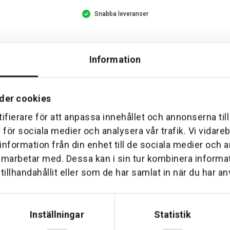
Snabba leveranser
Information
der cookies
ifierare för att anpassa innehållet och annonserna til
r för sociala medier och analysera vår trafik. Vi vidar
 information från din enhet till de sociala medier och
Hemleverans
Över 30 års erfare
amarbetar med. Dessa kan i sin tur kombinera inform
am till din dörr. Oavsett storlek.
Företaget startade 1 januari 1
illhandahållit eller som de har samlat in när du har an
sedan dess haft en god til
Inställningar
Statistik