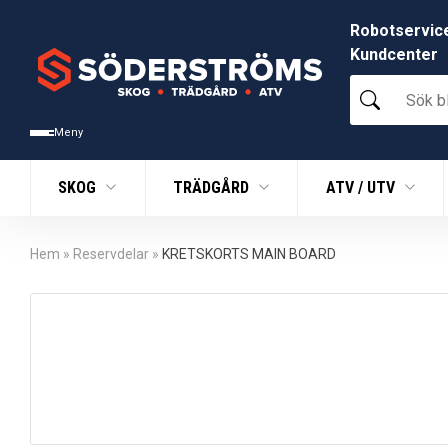
Robotservic
Kundcenter
Sök
bland
tusentals
Meny
produkter
SKOG
TRÄDGÅRD
ATV / UTV
Hem
»
Reservdelar
»
KRETSKORTS MAIN BOARD