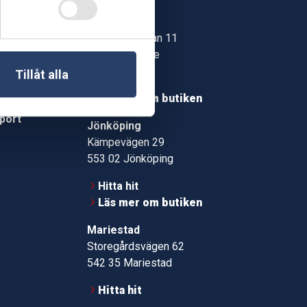
Skövde
Jonstorpsgatan 11
549 37 Skövde
30
Tillåt alla
Hitta hit
roms.nu
Läs mer om butiken
pport
Jönköping
Kämpevägen 29
553 02 Jönköping
Hitta hit
Läs mer om butiken
Mariestad
Storegårdsvägen 62
542 35 Mariestad
Hitta hit