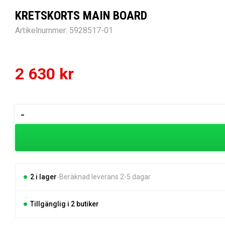
KRETSKORTS MAIN BOARD
Artikelnummer:
5928517-01
2 630
kr
KRETSKORTS
-
MAIN
BOARD
mängd
2 i lager
Beräknad leverans 2-5 dagar
Tillgänglig i 2 butiker