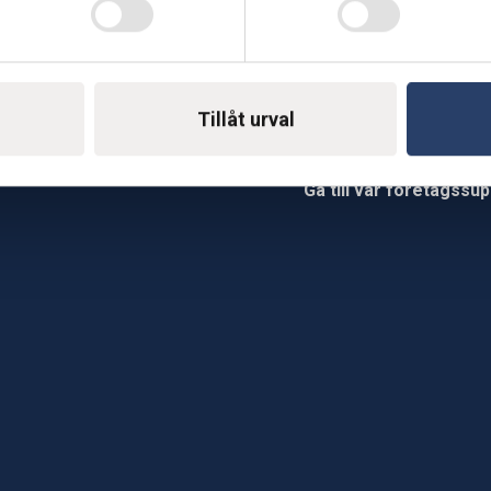
Telefon: 0500-414 1
ing
Tillåt urval
E-mail: support@soderst
e
rkstad
Gå till vår företagssu