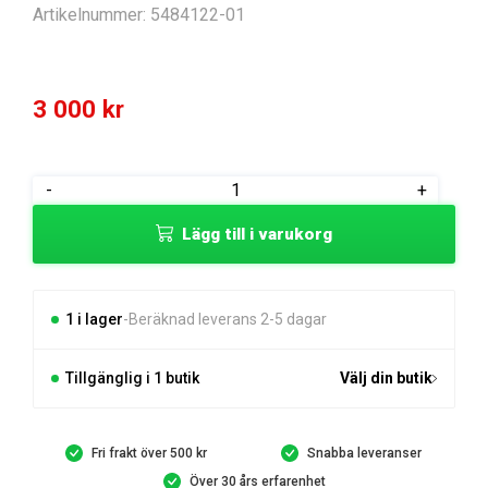
Artikelnummer:
5484122-01
3 000
kr
KRETSKORT
-
+
Main
Lägg till i varukorg
Board
mängd
1 i lager
Beräknad leverans 2-5 dagar
Tillgänglig i 1 butik
Välj din butik
Fri frakt över 500 kr
Snabba leveranser
Över 30 års erfarenhet