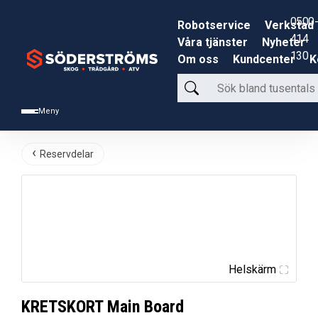
0500-
Robotservice
Verkstad
414
Våra tjänster
Nyheter
130
Om oss
Kundcenter
K
Sök
bland
Meny
tusentals
produkter
Reservdelar
Helskärm
KRETSKORT Main Board