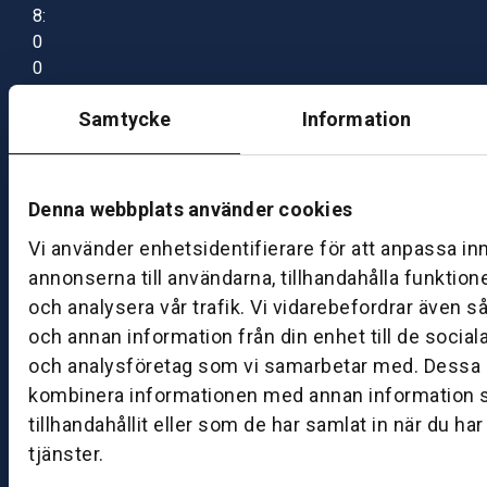
8:
0
0
–
Samtycke
Information
1
7:
0
0
Denna webbplats använder cookies
Vi använder enhetsidentifierare för att anpassa in
B
annonserna till användarna, tillhandahålla funktion
ut
och analysera vår trafik. Vi vidarebefordrar även s
ik
och annan information från din enhet till de socia
S
och analysföretag som vi samarbetar med. Dessa k
k
kombinera informationen med annan information 
ö
tillhandahållit eller som de har samlat in när du ha
v
d
tjänster.
e