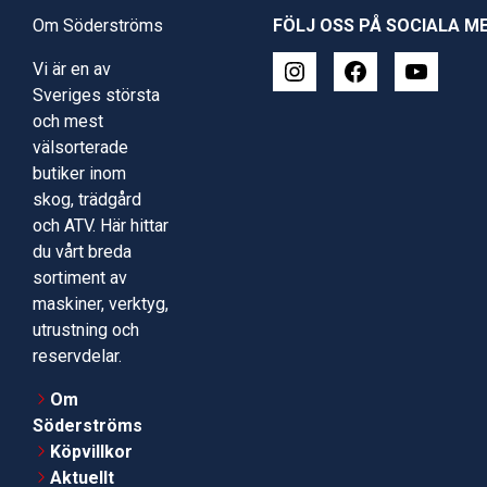
Om Söderströms
FÖLJ OSS PÅ SOCIALA M
Vi är en av
Sveriges största
och mest
välsorterade
butiker inom
skog, trädgård
och ATV. Här hittar
du vårt breda
sortiment av
maskiner, verktyg,
utrustning och
reservdelar.
Om
Söderströms
Köpvillkor
Aktuellt