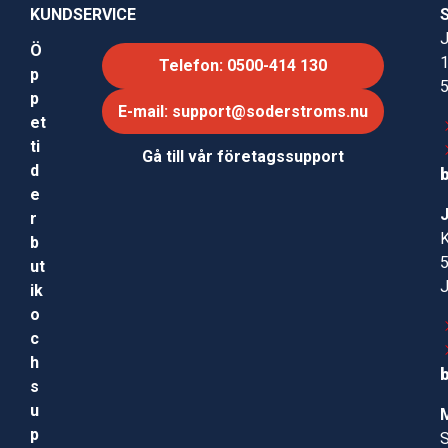
KUNDSERVICE
J
Ö
Telefon: 0500-414 130
p
p
E-mail: support@soderstroms.nu
et
ti
Gå till vår företagssupport
d
e
r
b
ut
ik
o
c
h
s
u
p
S