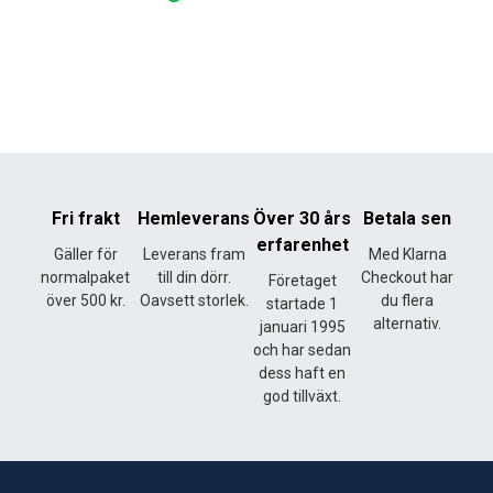
Fri frakt
Hemleverans
Över 30 års
Betala sen
erfarenhet
Gäller för
Leverans fram
Med Klarna
normalpaket
till din dörr.
Checkout har
Företaget
över 500 kr.
Oavsett storlek.
du flera
startade 1
alternativ.
januari 1995
och har sedan
dess haft en
god tillväxt.