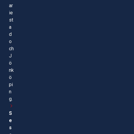
ar
ie
st
a
d
o
ch
J
ö
nk
ö
pi
n
g.
S
e
s