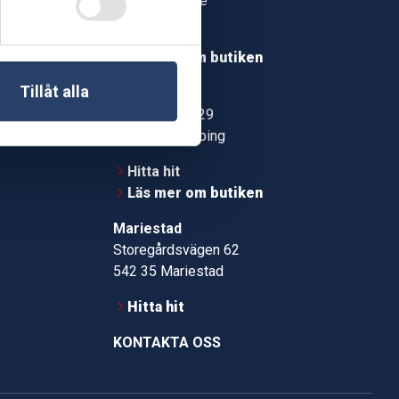
549 37 Skövde
30
Hitta hit
roms.nu
Läs mer om butiken
pport
Tillåt alla
Jönköping
Kämpevägen 29
553 02 Jönköping
Hitta hit
Läs mer om butiken
Mariestad
Storegårdsvägen 62
542 35 Mariestad
Hitta hit
KONTAKTA OSS