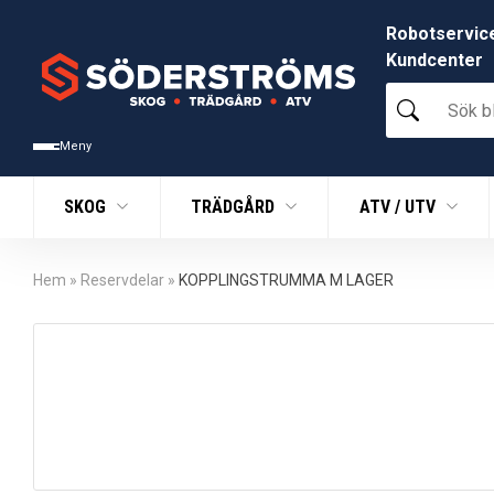
Robotservic
Kundcenter
Sök
bland
tusentals
Meny
produkter
SKOG
TRÄDGÅRD
ATV / UTV
Hem
»
Reservdelar
»
KOPPLINGSTRUMMA M LAGER