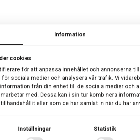
Information
der cookies
Hemleverans
Över 30 års erfare
ifierare för att anpassa innehållet och annonserna til
am till din dörr. Oavsett storlek.
Företaget startade 1 januari 1
r för sociala medier och analysera vår trafik. Vi vidar
sedan dess haft en god til
 information från din enhet till de sociala medier och
amarbetar med. Dessa kan i sin tur kombinera inform
illhandahållit eller som de har samlat in när du har an
Inställningar
Statistik