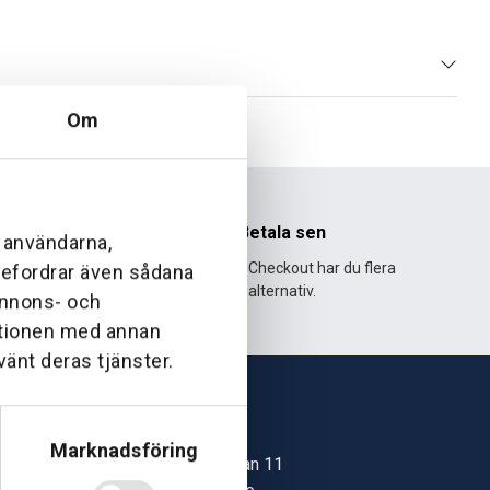
Om
nhet
Betala sen
l användarna,
995 och har
Med Klarna Checkout har du flera
ebefordrar även sådana
lväxt.
alternativ.
 annons- och
ationen med annan
vänt deras tjänster.
Skövde
Marknadsföring
Jonstorpsgatan 11