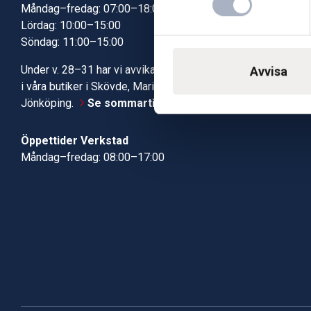
Måndag–fredag: 07:00–18:00
Butik Jönköp
Lördag: 10:00–15:00
Kundcenter
Söndag: 11:00–15:00
Robotservic
Boka tid i ve
Under v. 28–31 har vi avvikande öppettider
Avvisa
Verkstad
i våra butiker i Skövde, Mariestad och
Jönköping.
Se sommartiderna här
Öppettider Verkstad
Måndag–fredag: 08:00–17:00