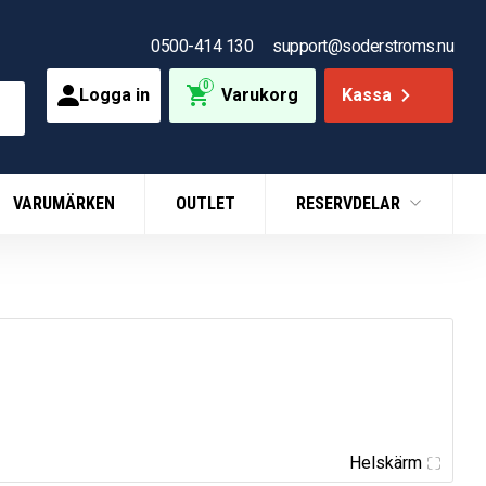
0500-414 130
support@soderstroms.nu
0
Logga in
Varukorg
Kassa
VARUMÄRKEN
OUTLET
RESERVDELAR
Helskärm