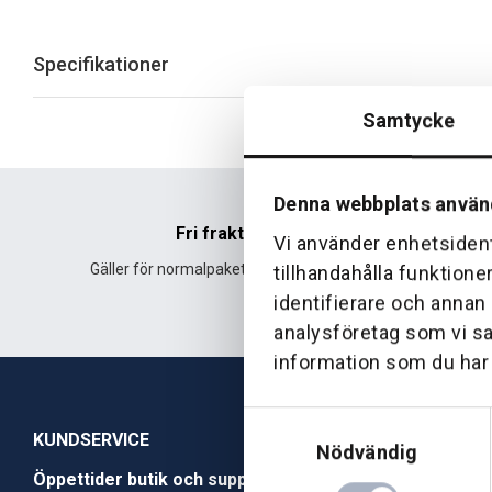
Specifikationer
Samtycke
Denna webbplats använ
Fri frakt
Vi använder enhetsident
Gäller för normalpaket över 500 kr.
Leverans fr
tillhandahålla funktione
identifierare och annan
analysföretag som vi s
information som du har t
Samtyckesval
KUNDSERVICE
Nödvändig
Öppettider butik och support
Butik Skövde