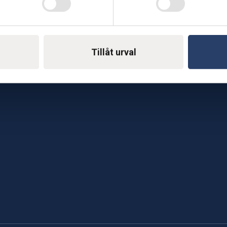
Telefon: 0500-414 1
ing
E-mail: support@soderst
e
rkstad
Gå till vår företagssu
Tillåt urval