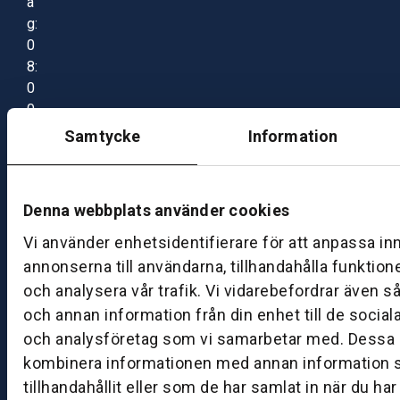
a
g:
0
8:
0
0
–
Samtycke
Information
1
7:
0
Denna webbplats använder cookies
0
Vi använder enhetsidentifierare för att anpassa in
annonserna till användarna, tillhandahålla funktion
B
och analysera vår trafik. Vi vidarebefordrar även s
ut
och annan information från din enhet till de socia
ik
och analysföretag som vi samarbetar med. Dessa k
S
k
kombinera informationen med annan information 
ö
tillhandahållit eller som de har samlat in när du ha