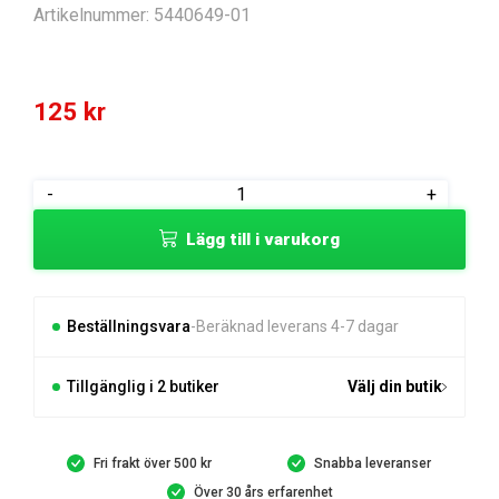
Artikelnummer:
5440649-01
125
kr
KNIVFÄSTE
-
+
mängd
Lägg till i varukorg
Beställningsvara
Beräknad leverans 4-7 dagar
Tillgänglig i 2 butiker
Välj din butik
Fri frakt över 500 kr
Snabba leveranser
Över 30 års erfarenhet