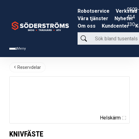
0500-
Robotservice
Verkstad
414
Våra tjänster
Nyheter
130
Om oss
Kundcenter
K
Sök
bland
Meny
tusentals
produkter
Reservdelar
Helskärm
KNIVFÄSTE