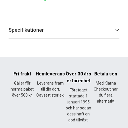
Specifikationer
Fri frakt
Hemleverans
Över 30 års
Betala sen
erfarenhet
Gäller för
Leverans fram
Med Klarna
normalpaket
till din dörr.
Checkout har
Företaget
över 500 kr.
Oavsett storlek.
du flera
startade 1
alternativ.
januari 1995
och har sedan
dess haft en
god tillväxt.