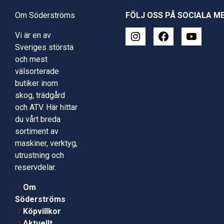
Om Söderströms
FÖLJ OSS PÅ SOCIALA M
Vi är en av
Sveriges största
och mest
välsorterade
butiker inom
skog, trädgård
och ATV. Här hittar
du vårt breda
sortiment av
maskiner, verktyg,
utrustning och
reservdelar.
Om
Söderströms
Köpvillkor
Aktuellt