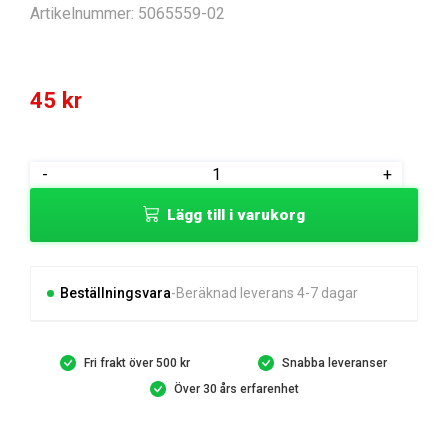
Artikelnummer:
5065559-02
45
kr
KIL
-
+
mängd
Lägg till i varukorg
Beställningsvara
Beräknad leverans 4-7 dagar
Fri frakt över 500 kr
Snabba leveranser
Över 30 års erfarenhet