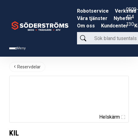
0500-
Robotservice
Verkstad
414
Våra tjänster
Nyheter
130
Om oss
Kundcenter
K
Sök
bland
Meny
tusentals
produkter
Reservdelar
Helskärm
KIL