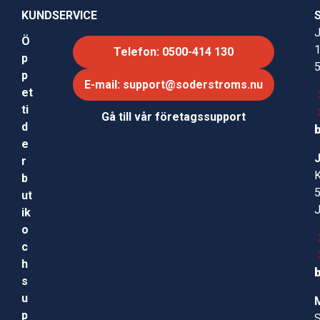
KUNDSERVICE
J
Ö
Telefon: 0500-414 130
p
p
E-mail: support@soderstroms.nu
et
ti
Gå till vår företagssupport
d
e
r
b
ut
ik
o
c
h
s
u
p
S