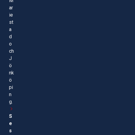
M
ar
ie
st
a
d
o
ch
J
ö
nk
ö
pi
n
g.
S
e
s