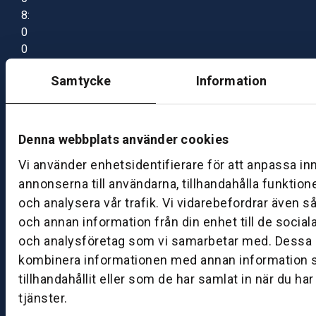
8:
0
0
–
Samtycke
Information
1
7:
0
0
Denna webbplats använder cookies
Vi använder enhetsidentifierare för att anpassa in
B
annonserna till användarna, tillhandahålla funktion
ut
och analysera vår trafik. Vi vidarebefordrar även s
ik
och annan information från din enhet till de socia
S
och analysföretag som vi samarbetar med. Dessa k
k
kombinera informationen med annan information 
ö
tillhandahållit eller som de har samlat in när du ha
v
tjänster.
d
e