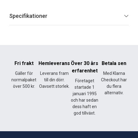
Specifikationer
Fri frakt
Hemleverans
Över 30 års
Betala sen
erfarenhet
Gäller för
Leverans fram
Med Klarna
normalpaket
till din dörr.
Checkout har
Företaget
över 500 kr.
Oavsett storlek.
du flera
startade 1
alternativ.
januari 1995
och har sedan
dess haft en
god tillväxt.