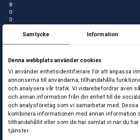
8:
0
0
–
Samtycke
Information
1
7:
0
0
Denna webbplats använder cookies
Vi använder enhetsidentifierare för att anpassa in
B
annonserna till användarna, tillhandahålla funktion
ut
och analysera vår trafik. Vi vidarebefordrar även s
ik
och annan information från din enhet till de socia
S
och analysföretag som vi samarbetar med. Dessa k
k
kombinera informationen med annan information 
ö
tillhandahållit eller som de har samlat in när du ha
v
d
tjänster.
e