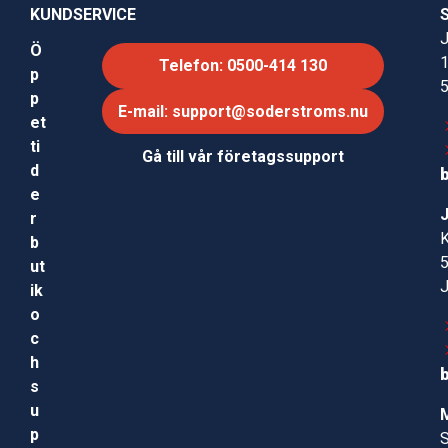
KUNDSERVICE
J
Ö
Telefon: 0500-414 130
p
p
E-mail: support@soderstroms.nu
et
ti
Gå till vår företagssupport
d
e
r
b
ut
ik
o
c
h
s
u
p
S