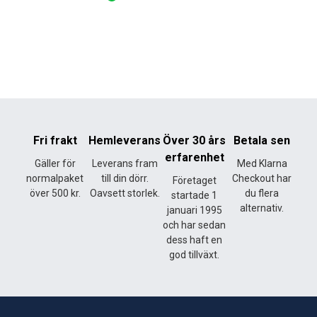
Fri frakt
Hemleverans
Över 30 års
Betala sen
erfarenhet
Gäller för
Leverans fram
Med Klarna
normalpaket
till din dörr.
Checkout har
Företaget
över 500 kr.
Oavsett storlek.
du flera
startade 1
alternativ.
januari 1995
och har sedan
dess haft en
god tillväxt.