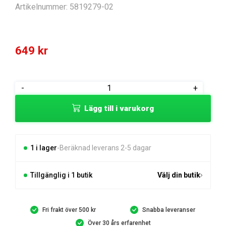
Artikelnummer:
5819279-02
649
kr
KABLAGE
-
+
KPL
Lägg till i varukorg
mängd
1 i lager
Beräknad leverans 2-5 dagar
Tillgänglig i 1 butik
Välj din butik
Fri frakt över 500 kr
Snabba leveranser
Över 30 års erfarenhet