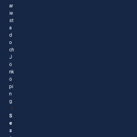
ar
ie
st
a
d
o
ch
J
ö
nk
ö
pi
n
g.
S
e
s