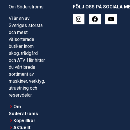
Om Söderströms
FÖLJ OSS PÅ SOCIALA M
Vi är en av
Sveriges största
och mest
välsorterade
butiker inom
skog, trädgård
och ATV. Här hittar
du vårt breda
sortiment av
maskiner, verktyg,
utrustning och
reservdelar.
Om
Söderströms
Köpvillkor
Aktuellt