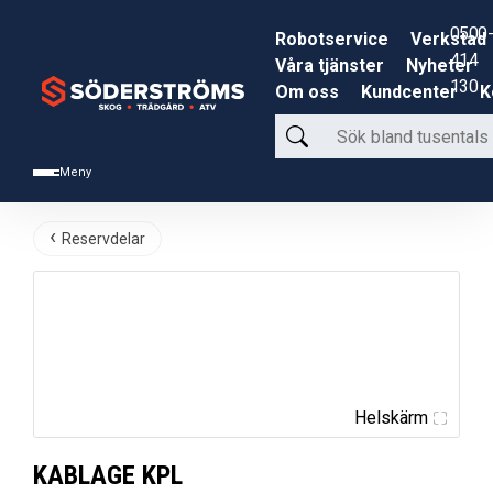
0500-
Robotservice
Verkstad
414
Våra tjänster
Nyheter
130
Om oss
Kundcenter
K
Sök
bland
Meny
tusentals
produkter
Reservdelar
Helskärm
KABLAGE KPL