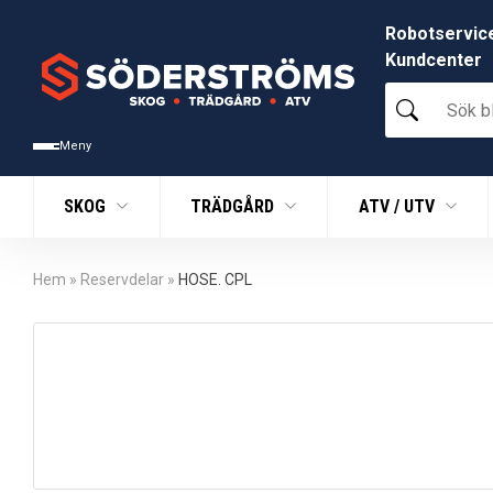
Robotservic
Kundcenter
Sök
bland
tusentals
Meny
produkter
SKOG
TRÄDGÅRD
ATV / UTV
Hem
»
Reservdelar
»
HOSE. CPL