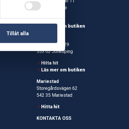
Jonstorpsgatan 11
549 37 Skövde
30
Hitta hit
roms.nu
Läs mer om butiken
Tillåt alla
pport
Jönköping
Kämpevägen 29
553 02 Jönköping
Hitta hit
Läs mer om butiken
Mariestad
Storegårdsvägen 62
542 35 Mariestad
Hitta hit
KONTAKTA OSS