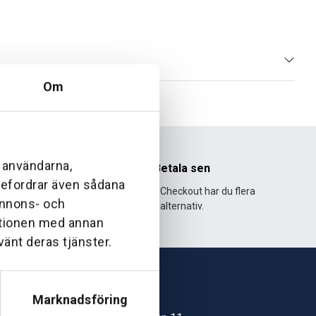
Om
l användarna,
nhet
Betala sen
ebefordrar även sådana
995 och har
Med Klarna Checkout har du flera
 annons- och
lväxt.
alternativ.
ationen med annan
vänt deras tjänster.
Marknadsföring
Skövde