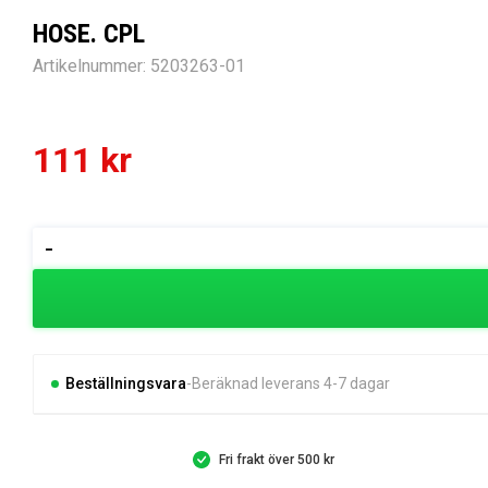
HOSE. CPL
Artikelnummer:
5203263-01
111
kr
HOSE.
-
CPL
mängd
Beställningsvara
Beräknad leverans 4-7 dagar
Fri frakt över 500 kr