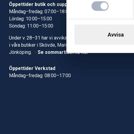
Öppettider butik och support
Butik Skövde
Måndag–fredag: 07:00–18:00
Butik Jönköp
Lördag: 10:00–15:00
Kundcenter
Söndag: 11:00–15:00
Robotservic
Boka tid i ve
Avvisa
Under v. 28–31 har vi avvikande öppettider
Verkstad
i våra butiker i Skövde, Mariestad och
Jönköping.
Se sommartiderna här
Öppettider Verkstad
Måndag–fredag: 08:00–17:00