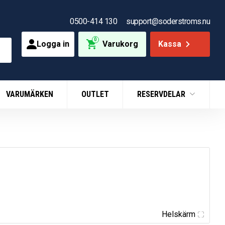
0500-414 130
support@soderstroms.nu
0
Logga in
Varukorg
Kassa
VARUMÄRKEN
OUTLET
RESERVDELAR
Helskärm