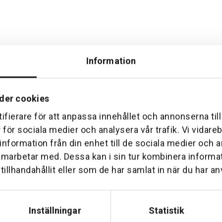
Information
der cookies
ifierare för att anpassa innehållet och annonserna til
Hemleverans
Över 30 års erfare
r för sociala medier och analysera vår trafik. Vi vidar
am till din dörr. Oavsett storlek.
Företaget startade 1 januari 1
 information från din enhet till de sociala medier och
sedan dess haft en god til
amarbetar med. Dessa kan i sin tur kombinera inform
illhandahållit eller som de har samlat in när du har an
Inställningar
Statistik