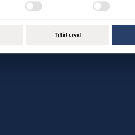
Telefon: 0500-414 1
ing
E-mail: support@soderst
e
rkstad
Tillåt urval
Gå till vår företagssu