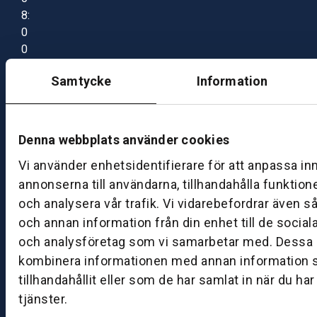
8:
0
0
–
Samtycke
Information
1
7:
0
0
Denna webbplats använder cookies
Vi använder enhetsidentifierare för att anpassa in
B
annonserna till användarna, tillhandahålla funktion
ut
och analysera vår trafik. Vi vidarebefordrar även s
ik
och annan information från din enhet till de socia
S
och analysföretag som vi samarbetar med. Dessa k
k
kombinera informationen med annan information 
ö
tillhandahållit eller som de har samlat in när du ha
v
tjänster.
d
e