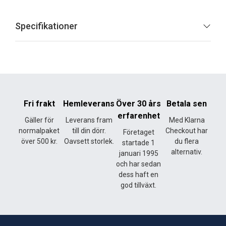
Specifikationer
Fri frakt
Hemleverans
Över 30 års
Betala sen
erfarenhet
Gäller för
Leverans fram
Med Klarna
normalpaket
till din dörr.
Checkout har
Företaget
över 500 kr.
Oavsett storlek.
du flera
startade 1
alternativ.
januari 1995
och har sedan
dess haft en
god tillväxt.