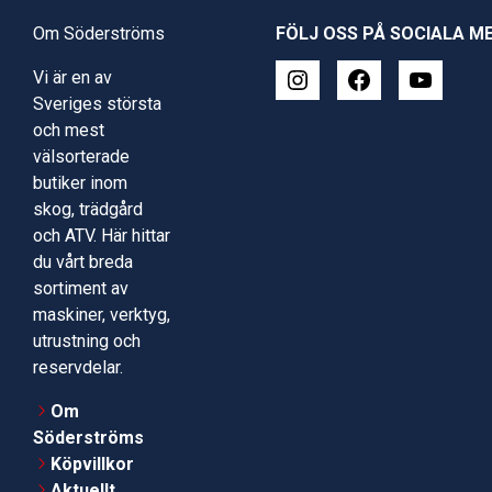
Om Söderströms
FÖLJ OSS PÅ SOCIALA M
Vi är en av
Sveriges största
och mest
välsorterade
butiker inom
skog, trädgård
och ATV. Här hittar
du vårt breda
sortiment av
maskiner, verktyg,
utrustning och
reservdelar.
Om
Söderströms
Köpvillkor
Aktuellt