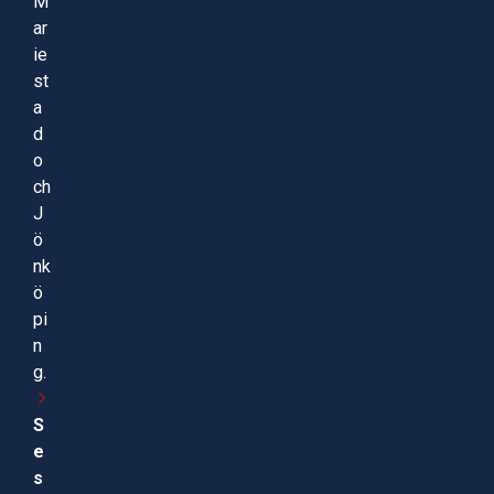
M
ar
ie
st
a
d
o
ch
J
ö
nk
ö
pi
n
g.
S
e
s