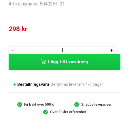
Artikelnummer:
5040263-01
298
kr
HÄVARM
-
+
mängd
Lägg till i varukorg
Beställningsvara
Beräknad leverans 4-7 dagar
Fri frakt över 500 kr
Snabba leveranser
Över 30 års erfarenhet