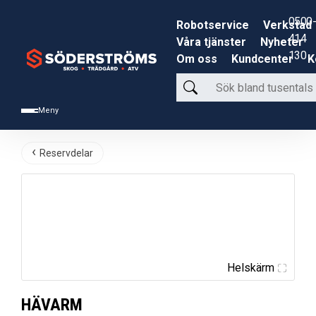
0500-
Robotservice
Verkstad
414
Våra tjänster
Nyheter
130
Om oss
Kundcenter
K
Sök
bland
Meny
tusentals
produkter
Reservdelar
Helskärm
HÄVARM