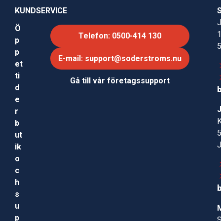
KUNDSERVICE
J
Ö
Telefon: 0500-414 130
p
p
E-mail: support@soderstroms.nu
et
ti
Gå till vår företagssupport
d
e
r
b
ut
ik
o
c
h
s
u
p
S