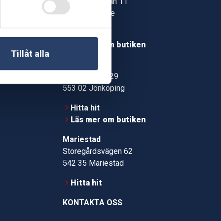
Jonstorpsgatan 11
549 37 Skövde
30
Hitta hit
roms.nu
Läs mer om butiken
Tillåt alla
pport
Jönköping
Kämpevägen 29
553 02 Jönköping
Hitta hit
Läs mer om butiken
Mariestad
Storegårdsvägen 62
542 35 Mariestad
Hitta hit
KONTAKTA OSS