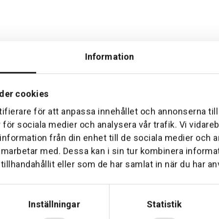
Information
der cookies
ifierare för att anpassa innehållet och annonserna til
Hemleverans
Över 30 års erfare
r för sociala medier och analysera vår trafik. Vi vidar
am till din dörr. Oavsett storlek.
Företaget startade 1 januari 1
 information från din enhet till de sociala medier och
sedan dess haft en god til
amarbetar med. Dessa kan i sin tur kombinera inform
illhandahållit eller som de har samlat in när du har an
Inställningar
Statistik