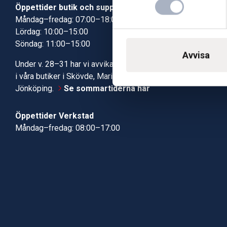
Öppettider butik och support
Butik Skövde
Måndag–fredag: 07:00–18:00
Butik Jönköp
Lördag: 10:00–15:00
Kundcenter
Söndag: 11:00–15:00
Robotservic
Avvisa
Boka tid i ve
Under v. 28–31 har vi avvikande öppettider
Verkstad
i våra butiker i Skövde, Mariestad och
Jönköping.
Se sommartiderna här
Öppettider Verkstad
Måndag–fredag: 08:00–17:00