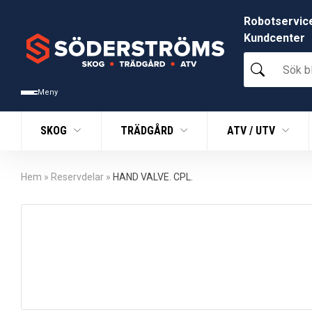
Robotservic
Kundcenter
Sök
bland
tusentals
Meny
produkter
SKOG
TRÄDGÅRD
ATV / UTV
Hem
»
Reservdelar
»
HAND VALVE. CPL.