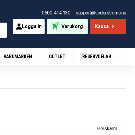
0500-414 130
support@soderstroms.nu
0
Logga in
Varukorg
Kassa
VARUMÄRKEN
OUTLET
RESERVDELAR
Helskärm