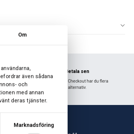
Om
l användarna,
nhet
Betala sen
ebefordrar även sådana
995 och har
Med Klarna Checkout har du flera
 annons- och
lväxt.
alternativ.
ationen med annan
vänt deras tjänster.
Marknadsföring
Skövde