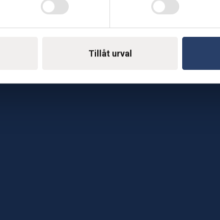
Telefon: 0500-414 1
ing
E-mail: support@soderst
e
Tillåt urval
rkstad
Gå till vår företagssu