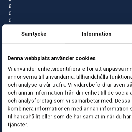
8:
0
0
–
Samtycke
Information
1
7:
0
0
Denna webbplats använder cookies
Vi använder enhetsidentifierare för att anpassa in
B
annonserna till användarna, tillhandahålla funktion
ut
och analysera vår trafik. Vi vidarebefordrar även s
ik
och annan information från din enhet till de socia
S
och analysföretag som vi samarbetar med. Dessa k
k
kombinera informationen med annan information 
ö
tillhandahållit eller som de har samlat in när du ha
v
tjänster.
d
e