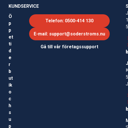
KUNDSERVICE
J
Ö
Telefon: 0500-414 130
p
p
E-mail: support@soderstroms.nu
et
ti
Gå till vår företagssupport
d
e
r
b
ut
ik
o
c
h
s
u
p
S