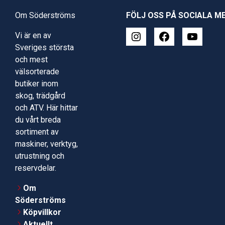
Om Söderströms
FÖLJ OSS PÅ SOCIALA M
Vi är en av
Sveriges största
och mest
välsorterade
butiker inom
skog, trädgård
och ATV. Här hittar
du vårt breda
sortiment av
maskiner, verktyg,
utrustning och
reservdelar.
Om
Söderströms
Köpvillkor
Aktuellt