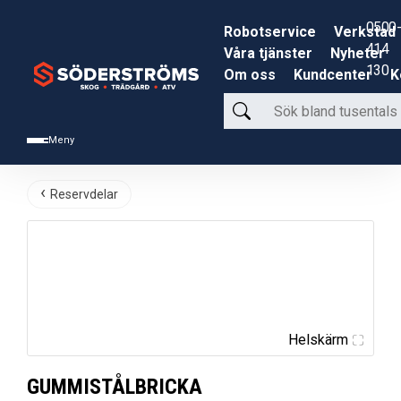
0500-
Robotservice
Verkstad
414
Våra tjänster
Nyheter
130
Om oss
Kundcenter
K
Sök
bland
Meny
tusentals
produkter
Reservdelar
Helskärm
GUMMISTÅLBRICKA