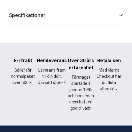
Specifikationer
Fri frakt
Hemleverans
Över 30 års
Betala sen
erfarenhet
Gäller för
Leverans fram
Med Klarna
normalpaket
till din dörr.
Checkout har
Företaget
över 500 kr.
Oavsett storlek.
du flera
startade 1
alternativ.
januari 1995
och har sedan
dess haft en
god tillväxt.