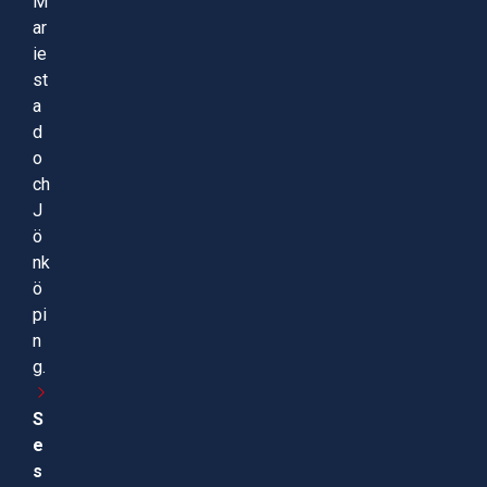
M
ar
ie
st
a
d
o
ch
J
ö
nk
ö
pi
n
g.
S
e
s