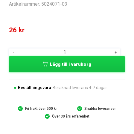
Artikelnummer:
5024071-03
26
kr
GUMMISTÅLBRICKA
-
+
mängd
Lägg till i varukorg
Beställningsvara
Beräknad leverans 4-7 dagar
Fri frakt över 500 kr
Snabba leveranser
Över 30 års erfarenhet