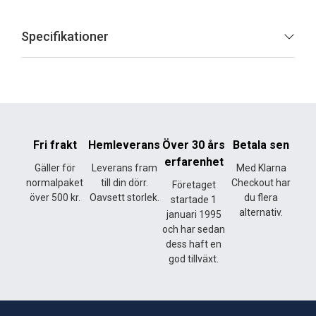
Specifikationer
Fri frakt
Hemleverans
Över 30 års
Betala sen
erfarenhet
Gäller för
Leverans fram
Med Klarna
normalpaket
till din dörr.
Checkout har
Företaget
över 500 kr.
Oavsett storlek.
du flera
startade 1
alternativ.
januari 1995
och har sedan
dess haft en
god tillväxt.