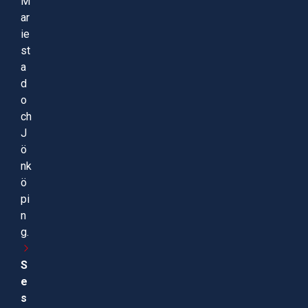
M
ar
ie
st
a
d
o
ch
J
ö
nk
ö
pi
n
g.
S
e
s