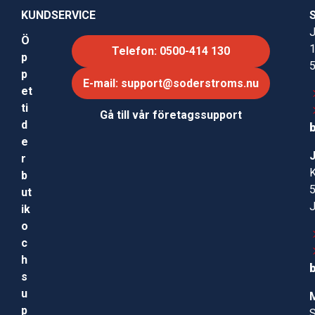
KUNDSERVICE
J
Ö
Telefon: 0500-414 130
p
p
E-mail: support@soderstroms.nu
et
ti
Gå till vår företagssupport
d
e
r
b
ut
ik
o
c
h
s
u
p
S