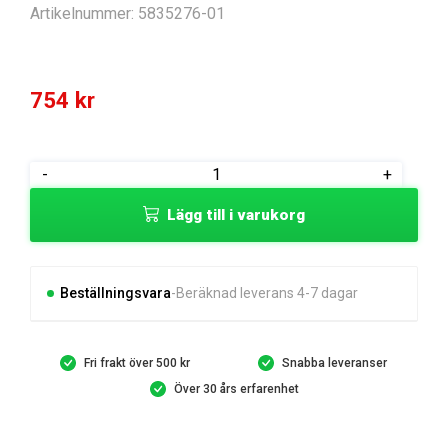
Artikelnummer:
5835276-01
754
kr
GEAR.CASE.SUBASM.
-
+
(2
Lägg till i varukorg
2)
mängd
Beställningsvara
Beräknad leverans 4-7 dagar
Fri frakt över 500 kr
Snabba leveranser
Över 30 års erfarenhet