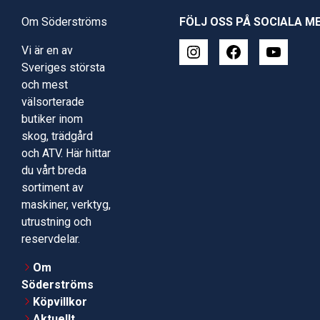
Om Söderströms
FÖLJ OSS PÅ SOCIALA M
Vi är en av
Sveriges största
och mest
välsorterade
butiker inom
skog, trädgård
och ATV. Här hittar
du vårt breda
sortiment av
maskiner, verktyg,
utrustning och
reservdelar.
Om
Söderströms
Köpvillkor
Aktuellt