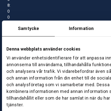
8:
0
0
–
Samtycke
Information
1
7:
0
0
Denna webbplats använder cookies
Vi använder enhetsidentifierare för att anpassa in
B
annonserna till användarna, tillhandahålla funktion
ut
och analysera vår trafik. Vi vidarebefordrar även s
ik
och annan information från din enhet till de socia
S
och analysföretag som vi samarbetar med. Dessa k
k
kombinera informationen med annan information 
ö
tillhandahållit eller som de har samlat in när du ha
v
tjänster.
d
e