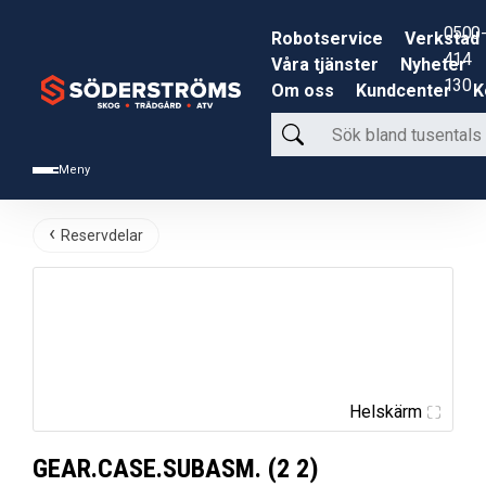
0500-
Robotservice
Verkstad
414
Våra tjänster
Nyheter
130
Om oss
Kundcenter
K
Sök
bland
Meny
tusentals
produkter
Reservdelar
Helskärm
GEAR.CASE.SUBASM. (2 2)