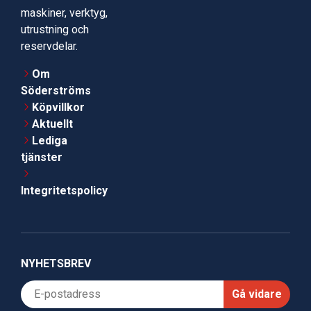
maskiner, verktyg,
utrustning och
reservdelar.
Om
Söderströms
Köpvillkor
Aktuellt
Lediga
tjänster
Integritetspolicy
NYHETSBREV
Gå vidare