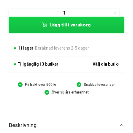
var:
är:
Gardena
-
+
79 kr.
75 kr.
Krankoppling
Lägg till i varukorg
Anpassningsbar
mängd
1 i lager
Beräknad leverans 2-5 dagar
Tillgänglig i 3 butiker
Välj din butik
Fri frakt över 500 kr
Snabba leveranser
Över 30 års erfarenhet
Beskrivning