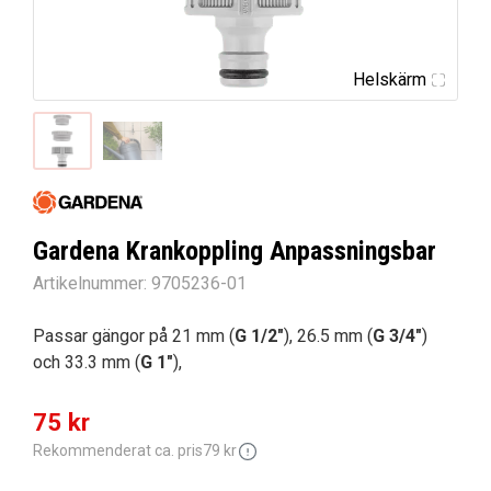
Helskärm
Gardena Krankoppling Anpassningsbar
Artikelnummer:
9705236-01
Passar gängor på 21 mm (
G 1/2″
), 26.5 mm (
G 3/4″
)
och 33.3 mm (
G 1″
),
Det
Det
75
kr
ursprungliga
nuvarande
Rekommenderat ca. pris
79
kr
priset
priset