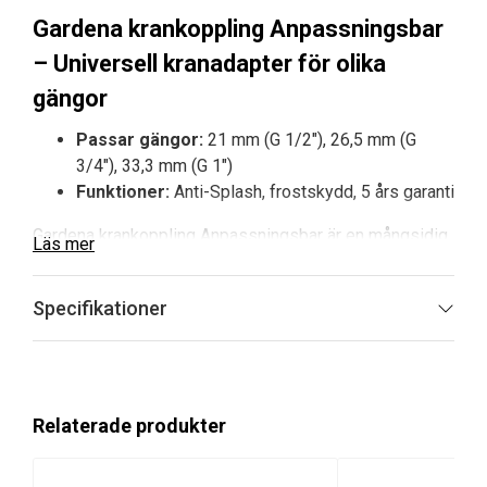
Gardena krankoppling Anpassningsbar
– Universell kranadapter för olika
gängor
Passar gängor:
21 mm (G 1/2″), 26,5 mm (G
3/4″), 33,3 mm (G 1″)
Funktioner:
Anti-Splash, frostskydd, 5 års garanti
Gardena krankoppling Anpassningsbar är en mångsidig
Läs mer
och säker lösning för att koppla samman
trädgårdsslangar med olika typer av vattenkranar. Den
Specifikationer
är kompatibel med tre standardgängor, vilket gör den
särskilt användbar för hushåll med flera olika
vattenuttag. Med sin integrerade Anti-Splash-funktion
reduceras stänk vid påkoppling och användning, vilket
gör bevattningsmomentet både renare och bekvämare.
Relaterade produkter
Som en del av Original GARDENA System säkerställer