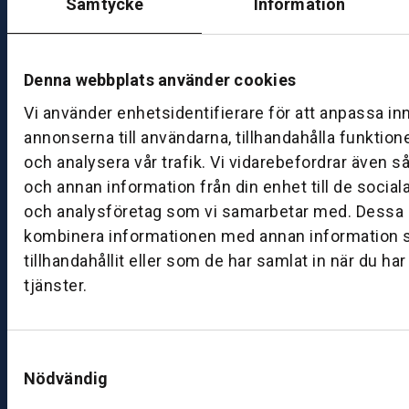
Samtycke
Information
g
–
fr
e
Denna webbplats använder cookies
d
Vi använder enhetsidentifierare för att anpassa in
a
annonserna till användarna, tillhandahålla funktion
g:
och analysera vår trafik. Vi vidarebefordrar även s
0
8:
och annan information från din enhet till de socia
0
och analysföretag som vi samarbetar med. Dessa k
0
kombinera informationen med annan information 
–
tillhandahållit eller som de har samlat in när du ha
1
tjänster.
7:
0
0
Samtyckesval
Nödvändig
B