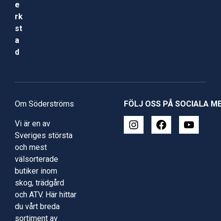
e
rk
st
a
d
Om Söderströms
FÖLJ OSS PÅ SOCIALA M
Vi är en av
Sveriges största
och mest
välsorterade
butiker inom
skog, trädgård
och ATV. Här hittar
du vårt breda
sortiment av