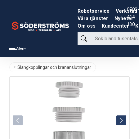
0500-
Robotservice
Verkstad
414
Våra tjänster
Nyheter
130
Om oss
Kundcenter
K
Sök
bland
Meny
tusentals
produkter
Slangkopplingar och krananslutningar