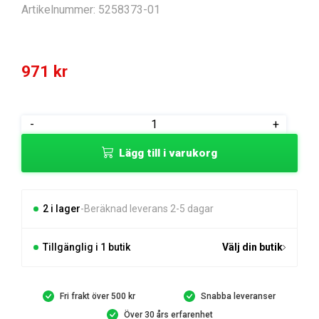
Artikelnummer:
5258373-01
971
kr
FÖRGASARE
-
+
mängd
Lägg till i varukorg
2 i lager
Beräknad leverans 2-5 dagar
Tillgänglig i 1 butik
Välj din butik
Fri frakt över 500 kr
Snabba leveranser
Över 30 års erfarenhet