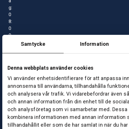
a
g:
0
8:
0
0
–
Samtycke
Information
1
7:
0
Denna webbplats använder cookies
0
Vi använder enhetsidentifierare för att anpassa in
annonserna till användarna, tillhandahålla funktion
B
och analysera vår trafik. Vi vidarebefordrar även s
ut
och annan information från din enhet till de socia
ik
och analysföretag som vi samarbetar med. Dessa k
S
k
kombinera informationen med annan information 
ö
tillhandahållit eller som de har samlat in när du ha