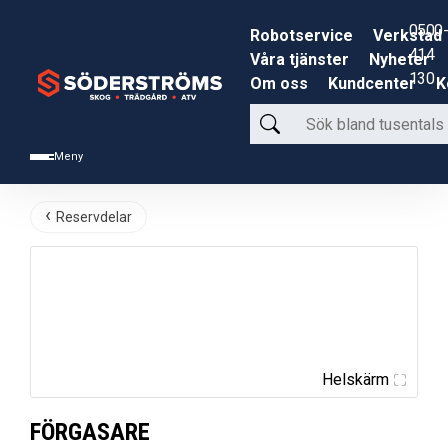
0500-
Robotservice
Verkstad
414
Våra tjänster
Nyheter
130
Om oss
Kundcenter
K
Sök
bland
Meny
tusentals
produkter
Reservdelar
Helskärm
FÖRGASARE