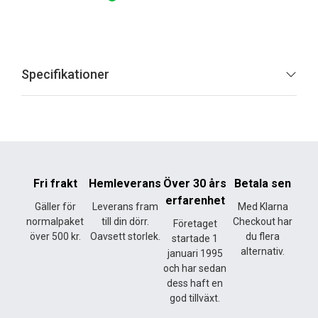
Specifikationer
Fri frakt
Hemleverans
Över 30 års
Betala sen
erfarenhet
Gäller för
Leverans fram
Med Klarna
normalpaket
till din dörr.
Checkout har
Företaget
över 500 kr.
Oavsett storlek.
du flera
startade 1
alternativ.
januari 1995
och har sedan
dess haft en
god tillväxt.